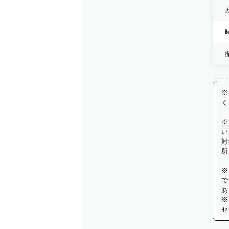
※
く
※
い
対
所
※
で
あ
※
セ