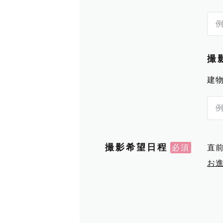
撮
建
撮影希望日程
直
お