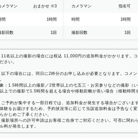
カメラマン
おまかせ
※3
カメラマン
指名可
時間
1時間
時間
1時間
撮影回数
1回
撮影回数
1回
 11名以上の撮影の場合には税込 11,000円の追加料金がかかります。
ださい。
 以下の場合には、同日に2枠分のお申し込みが必要となります。コメン
。
象：1.5時間以上の撮影／2世帯以上の七五三・お宮参りなどの撮影（
以上での撮影で1.5時間を超える場合や移動距離が長い場合（移動時間
 ご予約が集中する一部日程では、追加料金が発生する場合がございま
体験をお届けするため、予約状況等に応じて当該追加料金は予告なく変
らかじめご了承ください。
 撮影場所への許可申請はお客様ご自身でご対応ください。可否に関わら
ル料が発生します。