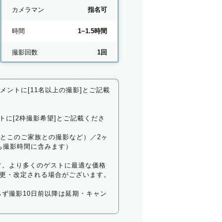
カメラマン
指名可
時間
1~1.5時間
撮影回数
1回
コメントに[11名以上の撮影]とご記載
トに[2枠撮影希望]とご記載くださ
いとこのご家族との撮影など）／2ヶ
も撮影時間に含みます）
す。より多くのゲストに最適な価格
更・改定される場合がございます。
ず撮影10日前以降は延期・キャン