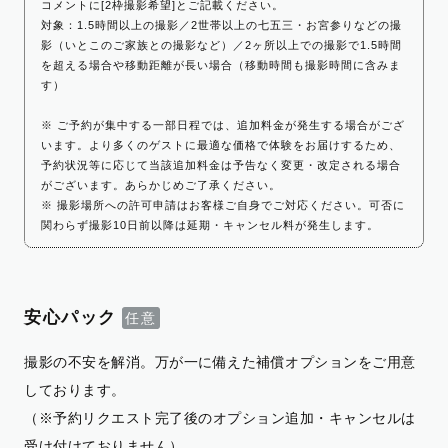
コメントに[2枠撮影希望]とご記載ください。
対象：1.5時間以上の撮影／2世帯以上の七五三・お宮参りなどの撮
影（いとこのご家族との撮影など）／2ヶ所以上での撮影で1.5時間
を超える場合や移動距離が長い場合（移動時間も撮影時間に含みま
す）
※ ご予約が集中する一部日程では、追加料金が発生する場合がござ
います。より多くのゲストに最適な価格で体験をお届けするため、
予約状況等に応じて当該追加料金は予告なく変更・改定される場合
がございます。あらかじめご了承ください。
※ 撮影場所への許可申請はお客様ご自身でご対応ください。可否に
関わらず撮影10日前以降は延期・キャンセル料が発生します。
安心パック
撮影の不安を解消。万が一に備えた補償オプションをご用意
しております。
（※予約リクエスト完了後のオプション追加・キャンセルは
受け付けておりません）