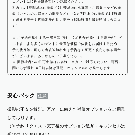
コメントに[2枠撮影希望]とご記載ください。
対象：1.5時間以上の撮影／2世帯以上の七五三・お宮参りなどの撮
影（いとこのご家族との撮影など）／2ヶ所以上での撮影で1.5時間
を超える場合や移動距離が長い場合（移動時間も撮影時間に含みま
す）
※ ご予約が集中する一部日程では、追加料金が発生する場合がござ
います。より多くのゲストに最適な価格で体験をお届けするため、
予約状況等に応じて当該追加料金は予告なく変更・改定される場合
がございます。あらかじめご了承ください。
※ 撮影場所への許可申請はお客様ご自身でご対応ください。可否に
関わらず撮影10日前以降は延期・キャンセル料が発生します。
安心パック
撮影の不安を解消。万が一に備えた補償オプションをご用意
しております。
（※予約リクエスト完了後のオプション追加・キャンセルは
受け付けておりません）