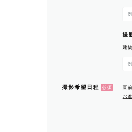
撮
建
撮影希望日程
直
お