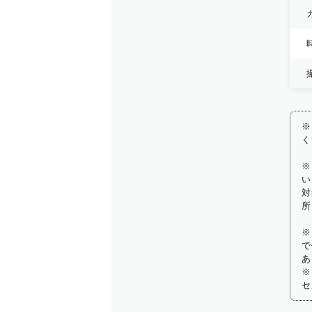
※
く
※
い
対
所
※
で
あ
※
セ