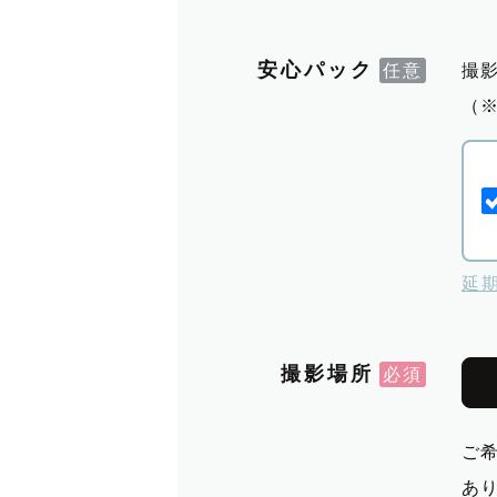
安心パック
撮
（
延
撮影場所
ご
あ