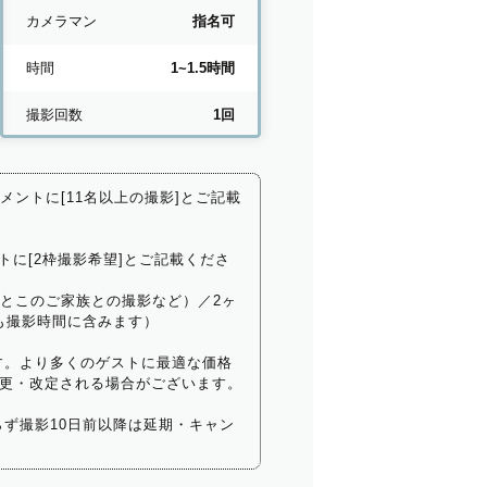
カメラマン
指名可
時間
1~1.5時間
撮影回数
1回
コメントに[11名以上の撮影]とご記載
トに[2枠撮影希望]とご記載くださ
いとこのご家族との撮影など）／2ヶ
も撮影時間に含みます）
す。より多くのゲストに最適な価格
更・改定される場合がございます。
ず撮影10日前以降は延期・キャン