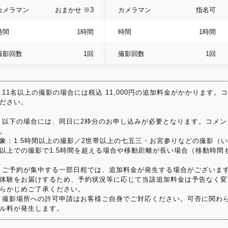
カメラマン
おまかせ
※3
カメラマン
指名可
時間
1時間
時間
1時間
撮影回数
1回
撮影回数
1回
 11名以上の撮影の場合には税込 11,000円の追加料金がかかります。
ださい。
 以下の場合には、同日に2枠分のお申し込みが必要となります。コメン
。
象：1.5時間以上の撮影／2世帯以上の七五三・お宮参りなどの撮影（
以上での撮影で1.5時間を超える場合や移動距離が長い場合（移動時間
 ご予約が集中する一部日程では、追加料金が発生する場合がございま
体験をお届けするため、予約状況等に応じて当該追加料金は予告なく変
らかじめご了承ください。
 撮影場所への許可申請はお客様ご自身でご対応ください。可否に関わら
ル料が発生します。