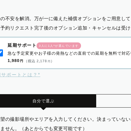
影の不安を解消。万が一に備えた補償オプションをご用意して
※予約リクエスト完了後のオプション追加・キャンセルは受け
延期サポート
3人に1人*が選んでいます
急な予定変更やお子様の発熱などの直前での延期を無料で対応
1,980
円
（税込 2,178
）
円
期サポートとは？*
自分で選ぶ
希望の撮影場所やエリアを入力してください。決まっていない
りません。（あとからでも変更可能です）