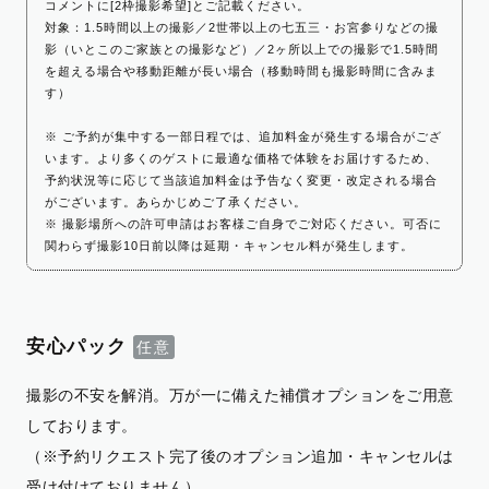
コメントに[2枠撮影希望]とご記載ください。
対象：1.5時間以上の撮影／2世帯以上の七五三・お宮参りなどの撮
影（いとこのご家族との撮影など）／2ヶ所以上での撮影で1.5時間
を超える場合や移動距離が長い場合（移動時間も撮影時間に含みま
す）
※ ご予約が集中する一部日程では、追加料金が発生する場合がござ
います。より多くのゲストに最適な価格で体験をお届けするため、
予約状況等に応じて当該追加料金は予告なく変更・改定される場合
がございます。あらかじめご了承ください。
※ 撮影場所への許可申請はお客様ご自身でご対応ください。可否に
関わらず撮影10日前以降は延期・キャンセル料が発生します。
安心パック
撮影の不安を解消。万が一に備えた補償オプションをご用意
しております。
（※予約リクエスト完了後のオプション追加・キャンセルは
受け付けておりません）