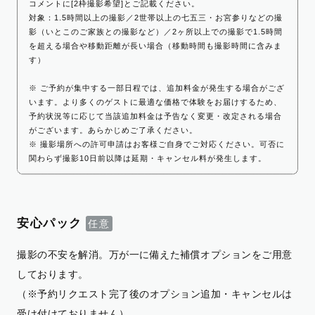
コメントに[2枠撮影希望]とご記載ください。
対象：1.5時間以上の撮影／2世帯以上の七五三・お宮参りなどの撮
影（いとこのご家族との撮影など）／2ヶ所以上での撮影で1.5時間
を超える場合や移動距離が長い場合（移動時間も撮影時間に含みま
す）
※ ご予約が集中する一部日程では、追加料金が発生する場合がござ
います。より多くのゲストに最適な価格で体験をお届けするため、
予約状況等に応じて当該追加料金は予告なく変更・改定される場合
がございます。あらかじめご了承ください。
※ 撮影場所への許可申請はお客様ご自身でご対応ください。可否に
関わらず撮影10日前以降は延期・キャンセル料が発生します。
安心パック
撮影の不安を解消。万が一に備えた補償オプションをご用意
しております。
（※予約リクエスト完了後のオプション追加・キャンセルは
受け付けておりません）