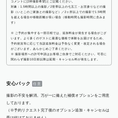
コメントに[2枠撮影希望]とご記載ください。
対象：1.5時間以上の撮影／2世帯以上の七五三・お宮参りなどの撮
影（いとこのご家族との撮影など）／2ヶ所以上での撮影で1.5時間
を超える場合や移動距離が長い場合（移動時間も撮影時間に含みま
す）
※ ご予約が集中する一部日程では、追加料金が発生する場合がござ
います。より多くのゲストに最適な価格で体験をお届けするため、
予約状況等に応じて当該追加料金は予告なく変更・改定される場合
がございます。あらかじめご了承ください。
※ 撮影場所への許可申請はお客様ご自身でご対応ください。可否に
関わらず撮影10日前以降は延期・キャンセル料が発生します。
安心パック
撮影の不安を解消。万が一に備えた補償オプションをご用意
しております。
（※予約リクエスト完了後のオプション追加・キャンセルは
受け付けておりません）