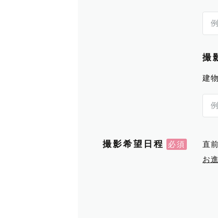
撮
建
撮影希望日程
直
お