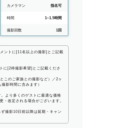
カメラマン
指名可
時間
1~1.5時間
撮影回数
1回
コメントに[11名以上の撮影]とご記載
トに[2枠撮影希望]とご記載くださ
いとこのご家族との撮影など）／2ヶ
も撮影時間に含みます）
す。より多くのゲストに最適な価格
更・改定される場合がございます。
ず撮影10日前以降は延期・キャン