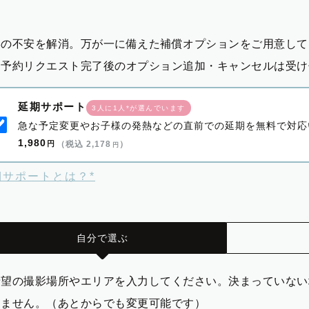
影の不安を解消。万が一に備えた補償オプションをご用意して
※予約リクエスト完了後のオプション追加・キャンセルは受け
延期サポート
3人に1人*が選んでいます
急な予定変更やお子様の発熱などの直前での延期を無料で対応
1,980
円
（税込 2,178
）
円
期サポートとは？*
自分で選ぶ
希望の撮影場所やエリアを入力してください。決まっていない
りません。（あとからでも変更可能です）