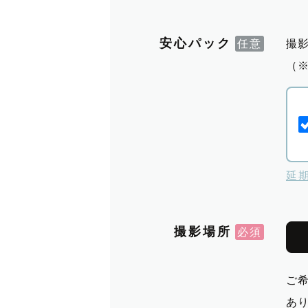
安心パック
撮
（
延
撮影場所
ご
あ