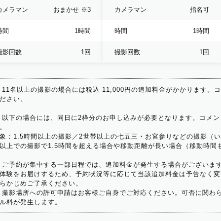
カメラマン
おまかせ
※3
カメラマン
指名可
時間
1時間
時間
1時間
撮影回数
1回
撮影回数
1回
 11名以上の撮影の場合には税込 11,000円の追加料金がかかります。
ださい。
 以下の場合には、同日に2枠分のお申し込みが必要となります。コメン
。
象：1.5時間以上の撮影／2世帯以上の七五三・お宮参りなどの撮影（
以上での撮影で1.5時間を超える場合や移動距離が長い場合（移動時間
 ご予約が集中する一部日程では、追加料金が発生する場合がございま
体験をお届けするため、予約状況等に応じて当該追加料金は予告なく変
らかじめご了承ください。
 撮影場所への許可申請はお客様ご自身でご対応ください。可否に関わら
ル料が発生します。