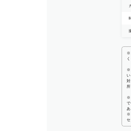
※
く
※
い
対
所
※
で
あ
※
セ