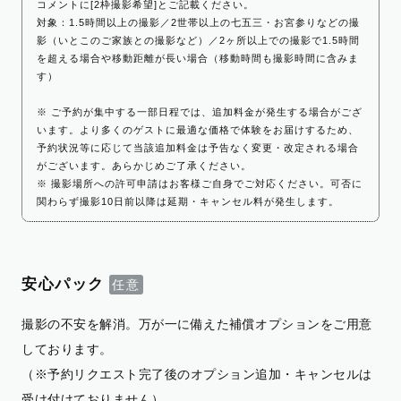
コメントに[2枠撮影希望]とご記載ください。
対象：1.5時間以上の撮影／2世帯以上の七五三・お宮参りなどの撮
影（いとこのご家族との撮影など）／2ヶ所以上での撮影で1.5時間
を超える場合や移動距離が長い場合（移動時間も撮影時間に含みま
す）
※ ご予約が集中する一部日程では、追加料金が発生する場合がござ
います。より多くのゲストに最適な価格で体験をお届けするため、
予約状況等に応じて当該追加料金は予告なく変更・改定される場合
がございます。あらかじめご了承ください。
※ 撮影場所への許可申請はお客様ご自身でご対応ください。可否に
関わらず撮影10日前以降は延期・キャンセル料が発生します。
安心パック
撮影の不安を解消。万が一に備えた補償オプションをご用意
しております。
（※予約リクエスト完了後のオプション追加・キャンセルは
受け付けておりません）