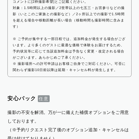
コメントに[2枠撮影希望]とご記載ください。
対象：1.5時間以上の撮影／2世帯以上の七五三・お宮参りなどの撮
影（いとこのご家族との撮影など）／2ヶ所以上での撮影で1.5時間
を超える場合や移動距離が長い場合（移動時間も撮影時間に含みま
す）
※ ご予約が集中する一部日程では、追加料金が発生する場合がござ
います。より多くのゲストに最適な価格で体験をお届けするため、
予約状況等に応じて当該追加料金は予告なく変更・改定される場合
がございます。あらかじめご了承ください。
※ 撮影場所への許可申請はお客様ご自身でご対応ください。可否に
関わらず撮影10日前以降は延期・キャンセル料が発生します。
安心パック
撮影の不安を解消。万が一に備えた補償オプションをご用意
しております。
（※予約リクエスト完了後のオプション追加・キャンセルは
受け付けておりません）