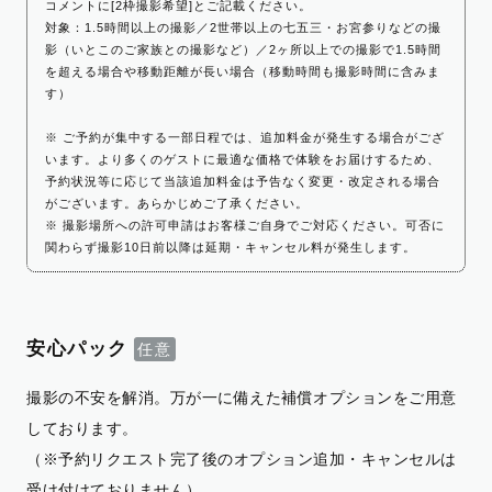
コメントに[2枠撮影希望]とご記載ください。
対象：1.5時間以上の撮影／2世帯以上の七五三・お宮参りなどの撮
影（いとこのご家族との撮影など）／2ヶ所以上での撮影で1.5時間
を超える場合や移動距離が長い場合（移動時間も撮影時間に含みま
す）
※ ご予約が集中する一部日程では、追加料金が発生する場合がござ
います。より多くのゲストに最適な価格で体験をお届けするため、
予約状況等に応じて当該追加料金は予告なく変更・改定される場合
がございます。あらかじめご了承ください。
※ 撮影場所への許可申請はお客様ご自身でご対応ください。可否に
関わらず撮影10日前以降は延期・キャンセル料が発生します。
安心パック
撮影の不安を解消。万が一に備えた補償オプションをご用意
しております。
（※予約リクエスト完了後のオプション追加・キャンセルは
受け付けておりません）