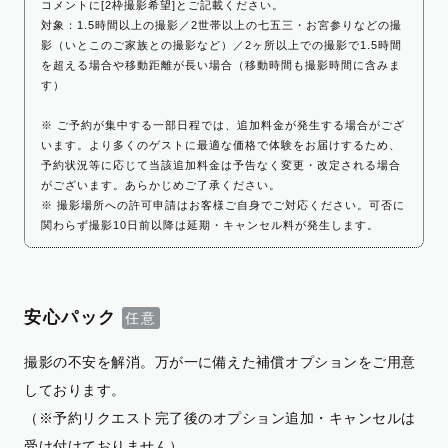
コメントに[2枠撮影希望]とご記載ください。
対象：1.5時間以上の撮影／2世帯以上の七五三・お宮参りなどの撮
影（いとこのご家族との撮影など）／2ヶ所以上での撮影で1.5時間
を超える場合や移動距離が長い場合（移動時間も撮影時間に含みま
す）
※ ご予約が集中する一部日程では、追加料金が発生する場合がござ
います。より多くのゲストに最適な価格で体験をお届けするため、
予約状況等に応じて当該追加料金は予告なく変更・改定される場合
がございます。あらかじめご了承ください。
※ 撮影場所への許可申請はお客様ご自身でご対応ください。可否に
関わらず撮影10日前以降は延期・キャンセル料が発生します。
安心パック
撮影の不安を解消。万が一に備えた補償オプションをご用意
しております。
（※予約リクエスト完了後のオプション追加・キャンセルは
受け付けておりません）