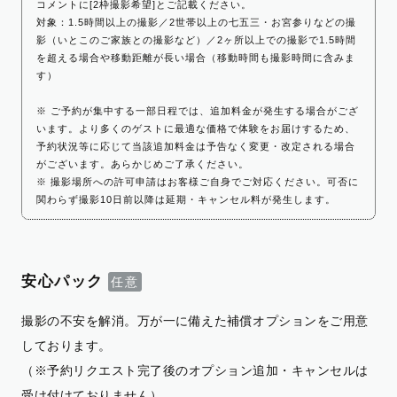
コメントに[2枠撮影希望]とご記載ください。
対象：1.5時間以上の撮影／2世帯以上の七五三・お宮参りなどの撮
影（いとこのご家族との撮影など）／2ヶ所以上での撮影で1.5時間
を超える場合や移動距離が長い場合（移動時間も撮影時間に含みま
す）
※ ご予約が集中する一部日程では、追加料金が発生する場合がござ
います。より多くのゲストに最適な価格で体験をお届けするため、
予約状況等に応じて当該追加料金は予告なく変更・改定される場合
がございます。あらかじめご了承ください。
※ 撮影場所への許可申請はお客様ご自身でご対応ください。可否に
関わらず撮影10日前以降は延期・キャンセル料が発生します。
安心パック
撮影の不安を解消。万が一に備えた補償オプションをご用意
しております。
（※予約リクエスト完了後のオプション追加・キャンセルは
受け付けておりません）