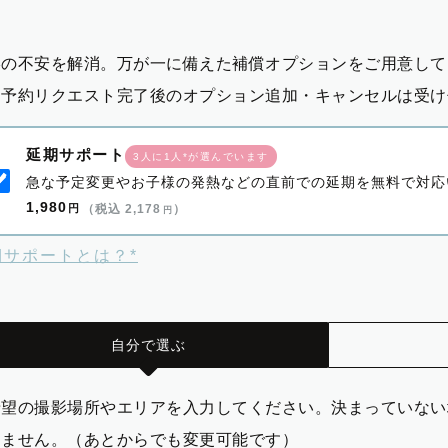
影の不安を解消。万が一に備えた補償オプションをご用意して
※予約リクエスト完了後のオプション追加・キャンセルは受け
延期サポート
3人に1人*が選んでいます
急な予定変更やお子様の発熱などの直前での延期を無料で対応
1,980
円
（税込 2,178
）
円
期サポートとは？*
自分で選ぶ
希望の撮影場所やエリアを入力してください。決まっていない
りません。（あとからでも変更可能です）