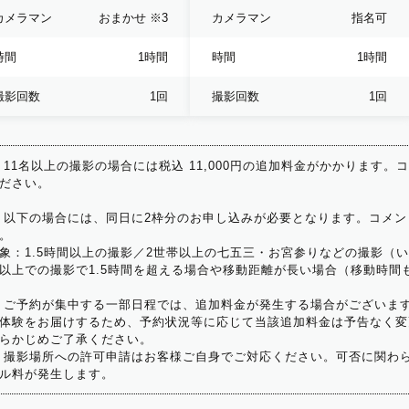
カメラマン
おまかせ
※3
カメラマン
指名可
時間
1時間
時間
1時間
撮影回数
1回
撮影回数
1回
 11名以上の撮影の場合には税込 11,000円の追加料金がかかります。
ださい。
 以下の場合には、同日に2枠分のお申し込みが必要となります。コメン
。
象：1.5時間以上の撮影／2世帯以上の七五三・お宮参りなどの撮影（
以上での撮影で1.5時間を超える場合や移動距離が長い場合（移動時間
 ご予約が集中する一部日程では、追加料金が発生する場合がございま
体験をお届けするため、予約状況等に応じて当該追加料金は予告なく変
らかじめご了承ください。
 撮影場所への許可申請はお客様ご自身でご対応ください。可否に関わら
ル料が発生します。