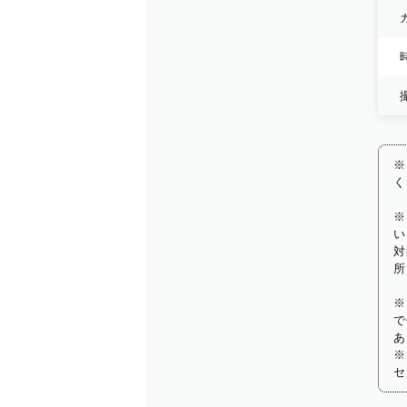
※
く
※
い
対
所
※
で
あ
※
セ