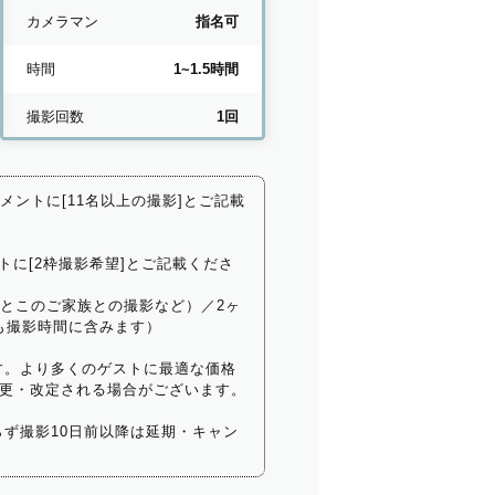
カメラマン
指名可
時間
1~1.5時間
撮影回数
1回
コメントに[11名以上の撮影]とご記載
トに[2枠撮影希望]とご記載くださ
いとこのご家族との撮影など）／2ヶ
も撮影時間に含みます）
す。より多くのゲストに最適な価格
更・改定される場合がございます。
ず撮影10日前以降は延期・キャン