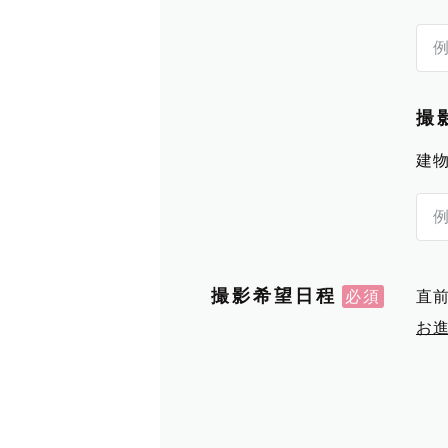
撮
建
撮影希望日程
直
お