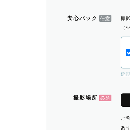
安心パック
撮
（
延
撮影場所
ご
あ