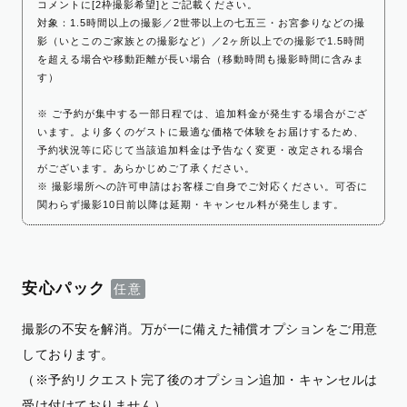
コメントに[2枠撮影希望]とご記載ください。
対象：1.5時間以上の撮影／2世帯以上の七五三・お宮参りなどの撮
影（いとこのご家族との撮影など）／2ヶ所以上での撮影で1.5時間
を超える場合や移動距離が長い場合（移動時間も撮影時間に含みま
す）
※ ご予約が集中する一部日程では、追加料金が発生する場合がござ
います。より多くのゲストに最適な価格で体験をお届けするため、
予約状況等に応じて当該追加料金は予告なく変更・改定される場合
がございます。あらかじめご了承ください。
※ 撮影場所への許可申請はお客様ご自身でご対応ください。可否に
関わらず撮影10日前以降は延期・キャンセル料が発生します。
安心パック
撮影の不安を解消。万が一に備えた補償オプションをご用意
しております。
（※予約リクエスト完了後のオプション追加・キャンセルは
受け付けておりません）