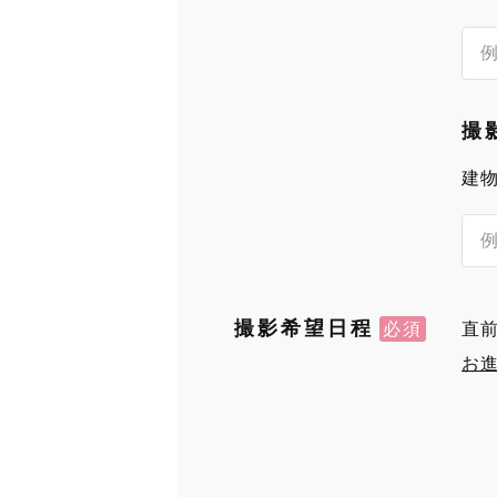
撮
建
撮影希望日程
直
お