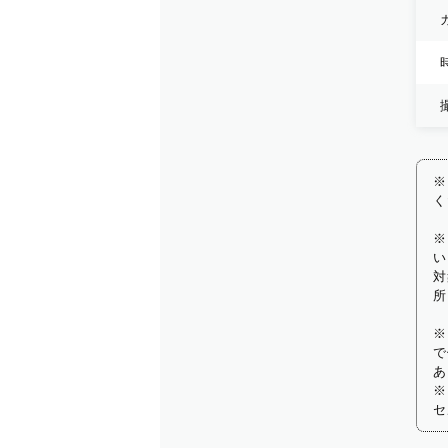
※
く
※
い
対
所
※
で
あ
※
セ