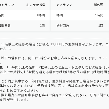
カメラマン
おまかせ
※3
カメラマン
指名可
時間
1時間
時間
1時間
撮影回数
1回
撮影回数
1回
 11名以上の撮影の場合には税込 11,000円の追加料金がかかります。
ださい。
 以下の場合には、同日に2枠分のお申し込みが必要となります。コメン
。
象：1.5時間以上の撮影／2世帯以上の七五三・お宮参りなどの撮影（
以上での撮影で1.5時間を超える場合や移動距離が長い場合（移動時間
 ご予約が集中する一部日程では、追加料金が発生する場合がございま
体験をお届けするため、予約状況等に応じて当該追加料金は予告なく変
らかじめご了承ください。
 撮影場所への許可申請はお客様ご自身でご対応ください。可否に関わら
ル料が発生します。