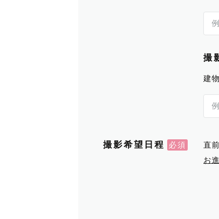
撮
建
撮影希望日程
直
お