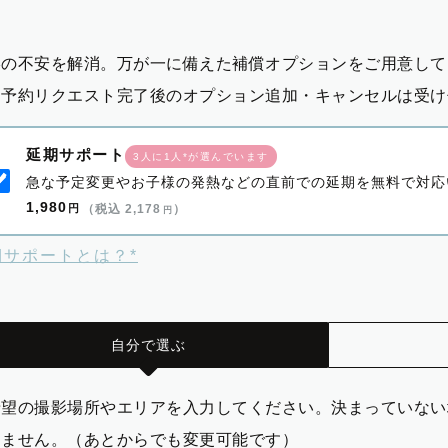
影の不安を解消。万が一に備えた補償オプションをご用意して
※予約リクエスト完了後のオプション追加・キャンセルは受け
延期サポート
3人に1人*が選んでいます
急な予定変更やお子様の発熱などの直前での延期を無料で対応
1,980
円
（税込 2,178
）
円
期サポートとは？*
自分で選ぶ
希望の撮影場所やエリアを入力してください。決まっていない
りません。（あとからでも変更可能です）