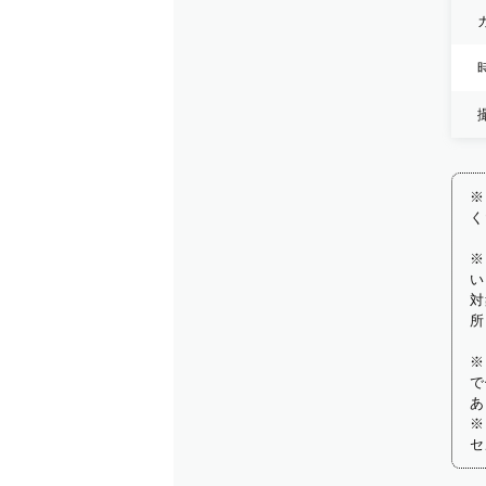
※
く
※
い
対
所
※
で
あ
※
セ