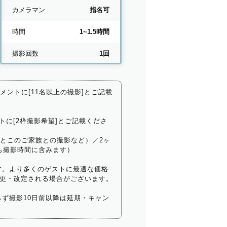
カメラマン
指名可
時間
1~1.5時間
撮影回数
1回
コメントに[11名以上の撮影]とご記載
トに[2枠撮影希望]とご記載くださ
いとこのご家族との撮影など）／2ヶ
も撮影時間に含みます）
す。より多くのゲストに最適な価格
更・改定される場合がございます。
ず撮影10日前以降は延期・キャン