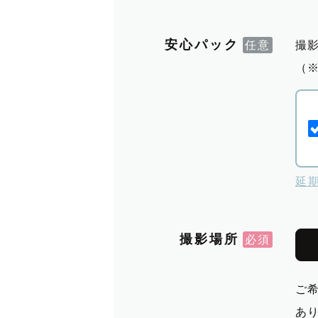
安心パック
撮
（
延
撮影場所
ご
あ