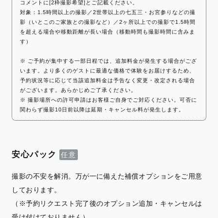
コメントに[2枠撮影希望]とご記載ください。
対象：1.5時間以上の撮影／2世帯以上の七五三・お宮参りなどの撮
影（いとこのご家族との撮影など）／2ヶ所以上での撮影で1.5時間
を超える場合や移動距離が長い場合（移動時間も撮影時間に含みま
す）
※ ご予約が集中する一部日程では、追加料金が発生する場合がござ
います。より多くのゲストに最適な価格で体験をお届けするため、
予約状況等に応じて当該追加料金は予告なく変更・改定される場合
がございます。あらかじめご了承ください。
※ 撮影場所への許可申請はお客様ご自身でご対応ください。可否に
関わらず撮影10日前以降は延期・キャンセル料が発生します。
安心パック
撮影の不安を解消。万が一に備えた補償オプションをご用意
しております。
（※予約リクエスト完了後のオプション追加・キャンセルは
受け付けておりません）