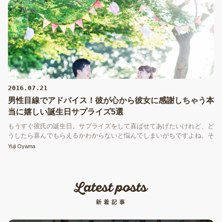
な記念日をまとめました。
2016.07.21
男性目線でアドバイス！彼が心から彼女に感謝しちゃう本
当に嬉しい誕生日サプライズ5選
もうすぐ彼氏の誕生日。サプライズをして喜ばせてあげたいけれど、ど
うしたら喜んでもらえるかわからないと悩んでしまいがちですよね。そ
こで、男目線からアドバイス！もちろん欲しいものをプレゼントしても
Yuji Oyama
らえると嬉しいですが、それ以上に二人で過ごした思い出を形にするこ
とや、誕生日を忘れられない日にするサプライズが何よりも嬉しいもの
です。思い出深い誕生日になるようにサプライズを演出して、喜ばせて
あげましょう！