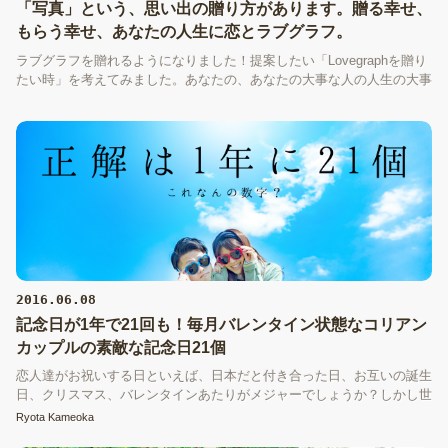
「写真」という、思い出の贈り方があります。贈る幸せ、
もらう幸せ、あなたの人生に恋とラブグラフ。
ラブグラフを贈れるようになりました！提案したい「Lovegraphを贈り
たい時」を考えてみました。あなたの、あなたの大事な人の人生の大事
な時にラブグラフを。
2016.06.08
記念日が1年で21回も！毎月バレンタイン状態なコリアン
カップルの素敵な記念日21個
恋人達がお祝いする日といえば、日本だと付き合った日、お互いの誕生
日、クリスマス、バレンタインあたりがメジャーでしょうか？しかし世
の中にはまだまだ記念日がたくさん。知っておくと毎月がバレンタイン
Ryota Kameoka
のような盛り上がりに⁉︎こんなにあるのか！というカップル達に耳寄り