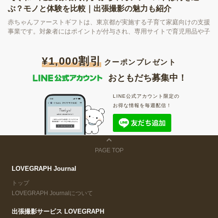
ぶ？モノと体験を比較｜出張撮影の魅力も紹介
赤ちゃんファーストギフトは、東京都が実施する子育て家庭向けの支援
事業です。対象者にはポイントが付与され、専用サイトで育児用品や子
育て支援サービスなどと交換できます。しかし、「何を選べばいい
の？」と迷う方も多いのではないでしょうか。この記事では、モノと体
¥1,000割引
験の違いを比較しながら、赤ちゃんファーストギフトの選び方と、選択
クーポンプレゼント
肢の一つである出張撮影の魅力を紹介します。
おともだち募集中！
LINE公式アカウント限定の
お得な情報を毎週配信！
PAGE TOP
LOVEGRAPH Journal
トップ
LOVEGRAPH Journalについて
出張撮影サービス LOVEGRAPH