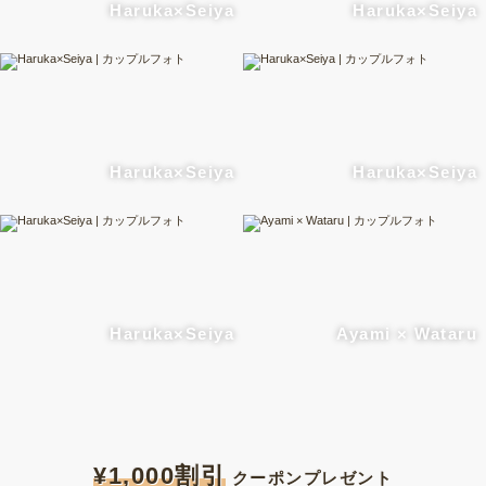
Haruka×Seiya
Haruka×Seiya
Haruka×Seiya
Haruka×Seiya
Haruka×Seiya
Ayami × Wataru
¥1,000割引
クーポンプレゼント