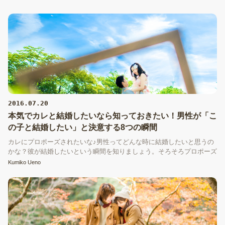
2016.07.20
本気でカレと結婚したいなら知っておきたい！男性が「こ
の子と結婚したい」と決意する8つの瞬間
カレにプロポーズされたいな♪男性ってどんな時に結婚したいと思うの
かな？彼が結婚したいという瞬間を知りましょう。そろそろプロポーズ
されたいと思った方は必見です！
Kumiko Ueno