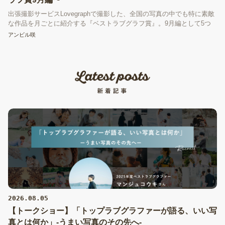
出張撮影サービスLovegraphで撮影した、全国の写真の中でも特に素敵
な作品を月ごとに紹介する『ベストラブグラフ賞』。9月編として5つ
の賞を表彰します！
アンビル咲
2026.08.05
【トークショー】「トップラブグラファーが語る、いい写
真とは何か」-うまい写真のその先へ-