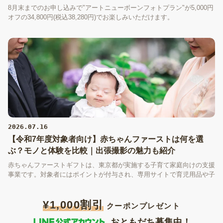
8月末までのお申し込みで"アートニューボーンフォトプラン"が5,000円
オフの34,800円(税込38,280円)でお楽しみいただけます。
2026.07.16
【令和7年度対象者向け】赤ちゃんファーストは何を選
ぶ？モノと体験を比較｜出張撮影の魅力も紹介
赤ちゃんファーストギフトは、東京都が実施する子育て家庭向けの支援
事業です。対象者にはポイントが付与され、専用サイトで育児用品や子
育て支援サービスなどと交換できます。しかし、「何を選べばいい
の？」と迷う方も多いのではないでしょうか。この記事では、モノと体
¥1,000割引
験の違いを比較しながら、赤ちゃんファーストギフトの選び方と、選択
クーポンプレゼント
肢の一つである出張撮影の魅力を紹介します。
おともだち募集中！