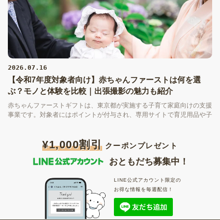
2026.07.16
【令和7年度対象者向け】赤ちゃんファーストは何を選
ぶ？モノと体験を比較｜出張撮影の魅力も紹介
赤ちゃんファーストギフトは、東京都が実施する子育て家庭向けの支援
事業です。対象者にはポイントが付与され、専用サイトで育児用品や子
育て支援サービスなどと交換できます。しかし、「何を選べばいい
の？」と迷う方も多いのではないでしょうか。この記事では、モノと体
¥1,000割引
験の違いを比較しながら、赤ちゃんファーストギフトの選び方と、選択
クーポンプレゼント
肢の一つである出張撮影の魅力を紹介します。
おともだち募集中！
LINE公式アカウント限定の
お得な情報を毎週配信！