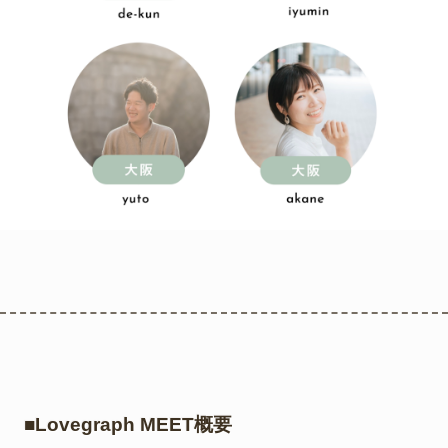
■Lovegraph MEET概要