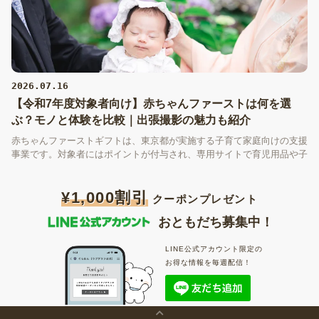
2026.07.16
【令和7年度対象者向け】赤ちゃんファーストは何を選
ぶ？モノと体験を比較｜出張撮影の魅力も紹介
赤ちゃんファーストギフトは、東京都が実施する子育て家庭向けの支援
事業です。対象者にはポイントが付与され、専用サイトで育児用品や子
育て支援サービスなどと交換できます。しかし、「何を選べばいい
の？」と迷う方も多いのではないでしょうか。この記事では、モノと体
¥1,000割引
験の違いを比較しながら、赤ちゃんファーストギフトの選び方と、選択
クーポンプレゼント
肢の一つである出張撮影の魅力を紹介します。
おともだち募集中！
LINE公式アカウント限定の
お得な情報を毎週配信！