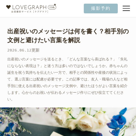
撮影予約
出産祝いのメッセージは何を書く？相手別の
文例と避けたい言葉を解説
2026.06.12更新
出産祝いのメッセージを送るとき、「どんな言葉なら喜ばれる？」「失礼
にならない表現は？」と迷う方は多いのではないでしょうか。赤ちゃんの
誕生を祝う気持ちを伝えたい一方で、相手との関係性や産後の状況によっ
て、選ぶ言葉には配慮が必要です。この記事では、友人・職場の人など相
手別に使える出産祝いのメッセージ文例や、避けたほうがよい言葉を紹介
します。心からのお祝いが伝わるメッセージ作りにぜひ役立ててくださ
い。