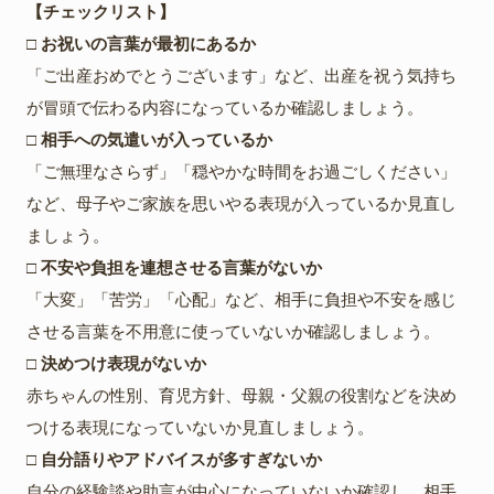
【チェックリスト】
□
お祝いの言葉が最初にあるか
「ご出産おめでとうございます」など、出産を祝う気持ち
が冒頭で伝わる内容になっているか確認しましょう。
□
相手への気遣いが入っているか
「ご無理なさらず」「穏やかな時間をお過ごしください」
など、母子やご家族を思いやる表現が入っているか見直し
ましょう。
□
不安や負担を連想させる言葉がないか
「大変」「苦労」「心配」など、相手に負担や不安を感じ
させる言葉を不用意に使っていないか確認しましょう。
□
決めつけ表現がないか
赤ちゃんの性別、育児方針、母親・父親の役割などを決め
つける表現になっていないか見直しましょう。
□
自分語りやアドバイスが多すぎないか
自分の経験談や助言が中心になっていないか確認し、相手