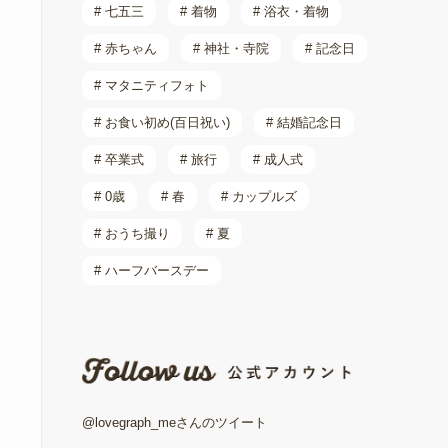
# 七五三
# 着物
# 浴衣・着物
# 赤ちゃん
# 神社・寺院
# 記念日
# マタニティフォト
# お食い初め(百日祝い)
# 結婚記念日
# 卒業式
# 旅行
# 成人式
# 0歳
# 春
# カップルズ
# おうち撮り
# 夏
# ハーフバースデー
@lovegraph_meさんのツイート