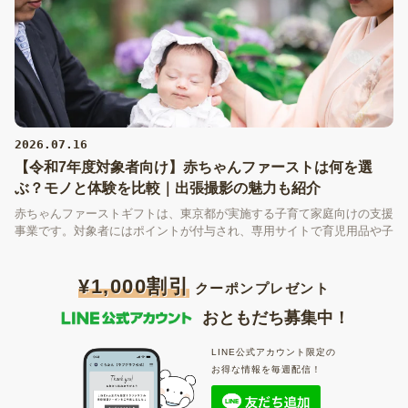
2026.07.16
【令和7年度対象者向け】赤ちゃんファーストは何を選
ぶ？モノと体験を比較｜出張撮影の魅力も紹介
赤ちゃんファーストギフトは、東京都が実施する子育て家庭向けの支援
事業です。対象者にはポイントが付与され、専用サイトで育児用品や子
育て支援サービスなどと交換できます。しかし、「何を選べばいい
の？」と迷う方も多いのではないでしょうか。この記事では、モノと体
¥1,000割引
験の違いを比較しながら、赤ちゃんファーストギフトの選び方と、選択
クーポンプレゼント
肢の一つである出張撮影の魅力を紹介します。
おともだち募集中！
LINE公式アカウント限定の
お得な情報を毎週配信！