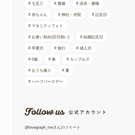
# 七五三
# 着物
# 浴衣・着物
# 赤ちゃん
# 神社・寺院
# 記念日
# マタニティフォト
# お食い初め(百日祝い)
# 結婚記念日
# 卒業式
# 旅行
# 成人式
# 0歳
# 春
# カップルズ
# おうち撮り
# 夏
# ハーフバースデー
@lovegraph_meさんのツイート