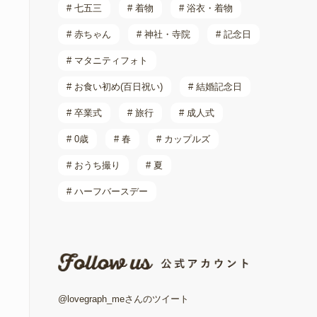
# 七五三
# 着物
# 浴衣・着物
# 赤ちゃん
# 神社・寺院
# 記念日
# マタニティフォト
# お食い初め(百日祝い)
# 結婚記念日
# 卒業式
# 旅行
# 成人式
# 0歳
# 春
# カップルズ
# おうち撮り
# 夏
# ハーフバースデー
@lovegraph_meさんのツイート