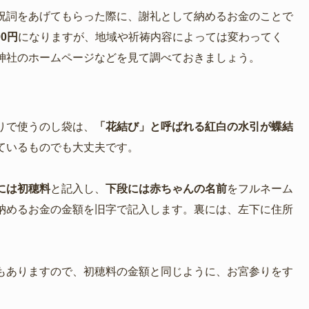
祝詞をあげてもらった際に、謝礼として納めるお金のことで
00円
になりますが、地域や祈祷内容によっては変わってく
神社のホームページなどを見て調べておきましょう。
りで使うのし袋は、
「花結び」と呼ばれる紅白の水引が蝶結
ているものでも大丈夫です。
には初穂料
と記入し、
下段には赤ちゃんの名前
をフルネーム
納めるお金の金額を旧字で記入します。裏には、左下に住所
もありますので、初穂料の金額と同じように、お宮参りをす