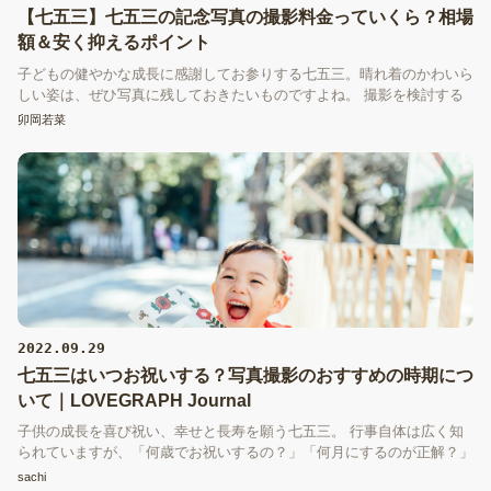
【七五三】七五三の記念写真の撮影料金っていくら？相場
額＆安く抑えるポイント
子どもの健やかな成長に感謝してお参りする七五三。晴れ着のかわいら
しい姿は、ぜひ写真に残しておきたいものですよね。 撮影を検討する
ときに気になるのは、やはりお値段。このページでは、七五三の記念写
卯岡若菜
真撮影にかかる料金の相場、安く抑えられる方法についてご紹介いたし
ます。
2022.09.29
七五三はいつお祝いする？写真撮影のおすすめの時期につ
いて｜LOVEGRAPH Journal
子供の成長を喜び祝い、幸せと長寿を願う七五三。 行事自体は広く知
られていますが、「何歳でお祝いするの？」「何月にするのが正解？」
といったように、お祝いするタイミングで悩む方も少なくありません。
sachi