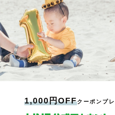
ています。
近い関係が好きです。
間に合わない可能性もございます。
ふたりきりの世界観
＊撮影当日に向けて、ヒアリングはな
”自分らしい姿”ではないでしょうか。
緊張してしまうかもしれませんが、
こちらも代案の提案等
ご相談やお問い合わせなどありました
楽しい思い出になる撮影
人見知りのお子様がいらっしゃる場合
友達みたい」と言ってもらえるような雰
出来る限りサポート致しますので
https://lin.ee/TaR4N1ab
『一生に一度のウエディング』を届け
う。
そんな、”その人らしい姿”を残す
お気軽にご相談ください。
カメラマンです。
すめです！☺️
も、楽しく】
何年経っても色褪せない写真を
【追加料金】
でも、心は平和主義。
最後までお読みいただきありがとうご
一緒に創りましょう🕊
・交通費以外の駐車場代、場所の使用
、やりたいと思ったらすぐに動き出す行
皆様にお会いできますこと、
す
心からとても楽しみにしております☺️
・茨城県守谷市から交通費(高速料金含
『美しさを引き出す写真を
しています！
-------【ファミリーフォト】-------
で頂く場合がございます
映画のワンシーンのように』
物になりますように】
憶と心をつなぐもの。
写真は「愛しているよ」を伝えられる
私は、
は
たとき、
一生モノの贈り物。
自分の全力の笑顔の写真が好きではな
す。
てたね」「あの瞬間、こんな気持ちだっ
右側から写真を撮られるのが苦手です
生まれる、そんな一枚を残したいと思っ
🌼「小さい頃のあなたはね」
昔、成人式の写真を
でも
体で過ごしていただけるような撮影を心
忘れてしまう瞬間を、未来へ残します
写真館で撮影してもらった際に、
要望を上手く伝えることができず、
けがえのない時間を、一緒に形にできた
いつかお子様と見返したときに
自分のコンプレックスが目立つ仕上が
幸せに思ってくれる写真を残します。
落ち込んでしまった経験があります。
ルーキー賞受賞
その経験から
nkカメラマン
料です。
『人を美しく撮りたい』という気持ち
 七五三賞受賞
望の場合は、別途追加料金をいただく場
🌼子育てを頑張るご褒美に
ラブグラフに所属する前のフリーラン
1,000円OFF
『その人の魅力を最大限に引き出すポート
クーポンプ
「いつもありがとう、ママ、パパ」
発信してきました。
来の宝物になりますように。
お子さまから代わって
”好きな角度で納得のいく写真を”