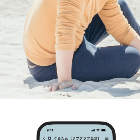
基本はLINEでの打ち合わせをし
少人数での会話や、心の距離が
zoomやテレビ電話も可能です！
撮影のときも、初めての方には
気づいたら「ずっと一緒にいた
オンラインでお話すると
囲気を大切にしています。
撮影前の緊張が和らぐので、おす
【仕事も、写真も、真剣に。で
私の性格は、せっかちで頑固。
-----【撮影対応エリア】-----
自分が決めたことには一直線で
動力があります。
茨城、栃木、福島を中心に活動
全国出張も可能です！
【あなたの「今」が、未来の宝
写真は、記録だけではなく、記
※交通費3000円を超過する場合
10年後、20年後に写真を見返し
別途交通費をいただいておりま
「このとき、こんなふうに笑っ
たね」と、家族の会話が自然と
前後の撮影場所によって
ています。
日程が△や×になっているところ
ありのままの姿を大切に、自然
撮影を可能な場合もあります◎
がけています。
今しかない、ご家族にとってか
ら嬉しいです。
🌟Lovegraph Award2024 
【交通費について】
🌟社内上位10％ Platinum Ra
原則、対応エリア内は交通費無
🌟Quarter Award2025 12月
対応エリア外はでの撮影をご希
合がございます。
お気軽にご相談ください！
【おうるが好きなもの】
あなたとご家族の「今」が、未