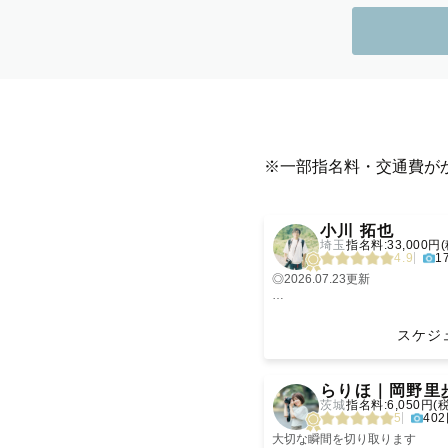
※一部指名料・交通費が
‹
小川 拓也
埼玉
指名料:33,000円
4.9
1
◎2026.07.23更新
🍀【アートニューボーンフォト
▽ご出産前のお申し込みの場合
スケジ
を決定させていただきますので
▽10月、11月の土日祝日は午
‹
🍀【Topics】
らりほ｜岡野里
▽リピーターさん、ひとり親家
茨城
指名料:6,050円(
討中の皆様へ。指名料を3000
5
40
※みてねアプリからのご依頼は
▽移動は感染症拡大防止の為、
大切な瞬間を切り取ります