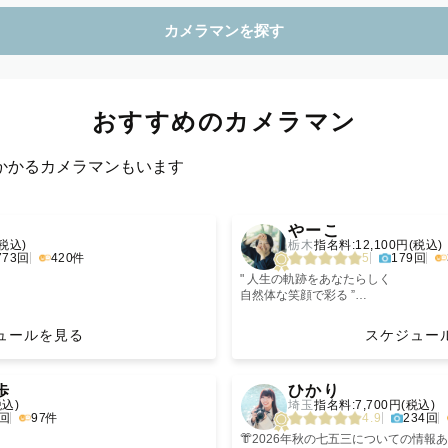
おすすめのカメラマン
かかるカメラマンもいます
›
‹
やーこ
(税込)
栃木
指名料:12,100円(税込)
773回
420件
5
179回
" 人生の軌跡をあなたらしく
自然体な笑顔で彩る ”
をご検討中の皆様へ】🍀
親しみやすさ全開で、
は、ご出産日に応じて臨機応変に撮影日
楽しい撮影をお届けします🕊️
ュールを見る
スケジュー
ご安心ください。
後の枠のみお引き受け可能です。
‪𓏸社内上位10％ Platinum rankカメラ
›
‹
𓏸レビュー評価平均☆5
歩
ひかり
庭・学生さん、お一人様での撮影をご検
税込)
埼玉
指名料:7,700円(税込)
円引きさせていただきます。
初めまして☺️
2回
97件
4.9
234回
対象外となります。
数多くのカメラマンの中から
止むを得ない場合を除き公共交通機関を
私のページをご覧いただき
👘2026年秋の七五三についての情報あ