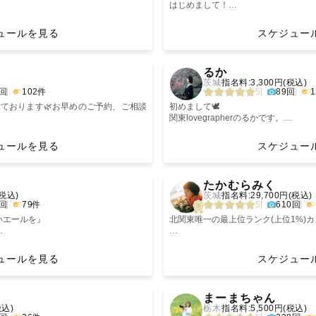
頂いております。
ありがとうございます！
はじめまして！
すことありませんか？
関東Lovegrapherのひかりと申します☺
に日常を記録してほしいな、と思いま
ぜひご依頼前にご一読ください💌
ュールを見る
スケジュー
🏅
𖥣｡ 写真に込める想い 𖤣𖥧
🏅
人は、時間が経つと
【撮影への想い】
›
‹

素敵な思い出も薄れてしまいます。
パートナーと、お友達と、ご家族と。
るか
合格認定いただきました🏅
、"目の前の幸せな時間"と"準備してく
大切な方との"今"を写真として残しま
茨城
指名料:3,300円(税込)
定カメラマン
れる未来"を想像して
大好きな人にだけ見せる表情、
(もちろん、お一人での撮影も大歓迎で
0回
102件
5
89回
ト認定カメラマン
我が子が歩いたとき、家族の尊さ、
ージありがとうございます。
いております🌿お早めのご予約、ご相談
友人と涙が出るくらい笑った時間、
将来見返した時に「こんなこともあっ
初めまして🕊
ります◎
大人への一歩を歩むとき。
笑い合って幸せを感じられるような写真
関東lovegrapherのるかです。
さも、も 写真を見てあの瞬間・準備し
----
日常に溢れる幸せな瞬間を"思い出"と
も
得意🌿
そんな忘れたくない記憶を"写真"は
撮影の時間や出来上がった写真を通し
いただいています🫧
ュールを見る
スケジュー
のたくちと申します◎
お届け📸
蘇らせてくれ、
日々の"何気ない瞬間"にあるたくさ
です。
ています。
その時に芽生えた「愛おしさ」「嬉し
なれたら嬉しいです😌
›
‹
県川越市に住んでいます。5歳年下の
----
「懐かしさ」など、
°ʚ 撮る写真の特徴 ɞ°
たかむらみく
と一緒に暮らしております。
＿＿＿＿
すべての感情も思い出させてくれます
私自身もラブグラフで写真を残してき
自然体な瞬間やとびきりの笑顔を思い出
(税込)
茨城
指名料:29,700円(税込)
持ちなどがすごくわかります。
いつか、ふと写真を見返した時に当時
8回
79件
5
610回
バムをたくさん作ってくれました。
見つけていただきありがとうございま
そしてカタチとして飾ることもできる
普段の雰囲気の中であくまでも自然体
を作りたいと考えています。
返した時にすごく嬉しい気持ちになった
いエールを』
頂きますので、写真を撮られたことが
北関東唯一の最上位ランク(上位1%)カ
に寂しくもなりました。
写真にはそんな素晴らしい力があるん
☺️
いる写真を撮ろうと決めました。
それぞれのゲストさんに寄り添った撮
°ʚ 私について ɞ°
ー あなたの当たり前は 幸せ の宝箱
グ・二次会
レビューもたくさんいただいております
"あの日のことを思い出したいから
で、ご要望や不安なことなどございま
普段は作業療法士として日常生活に困
ュールを見る
スケジュー
うな写真を、忘れていた感情を思い出せ
ンなどのファミリー撮影
写真を何度も見返したくなる。"
ださい！☺️
います。小さいお子様からご高齢の
い今の写真を、家族と過ごす時間を形に
はなく、撮影体験そのものを大切にして
す。
人間は、忘れてしまう生き物です。
›
‹
50年後への宝物になりますようにと願い
を心がけています☺︎
そんな想いを抱いてくれたらと願い、
----------♡----------♡----------♡----------
動物も大好きなため、大切な家族との
鮮やかな気持ちも、かけがえのない笑
まーまちゃん
ただきます。
まま続けばいいのに」「ムロにまたお願
私は活動をしています。
【撮影ジャンルについて】
2024年に第1子を出産し、ママカメ
税込)
栃木
指名料:5,500円(税込)
いただきます！
ことが本望です😌
〈ファミリー〉
さいお子さんとの関わりもお任せ下さい
だからこそ、