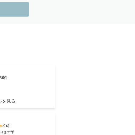
›
39件
ルを見る
マン
›
94件
ります👘