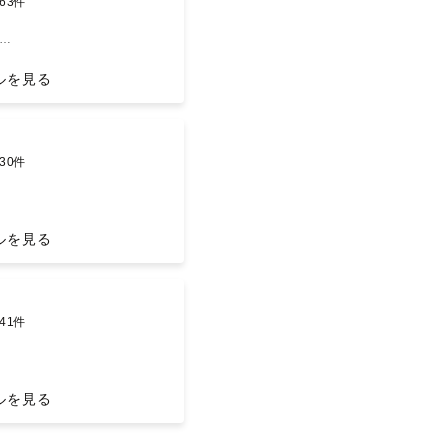
63件
、七五三、お誕生日などなど、、
をしっかりと写真に収めます📸
。
グさせていただき、当日に撮りた
タイプ👍
くアートニューボーン、おくるみ
🫧
！
ルを見る
ボーン、どちらも撮影できます🌱
楽しく写真を撮る事を心がけてい
持ち合わせているため、気になる
›
💐
すお手伝いをさせて下さい🍀
りがとうございます！
30件
んでもない日でも、お二人らしい
場所で撮るのがいいか、事前にた
加で交通費・出張費をご負担頂く場

話します！
に大切な思い出として残るもの。
ルを見る
な場合があります。まずはご相談
たことが今日出来るようになった
の写真もぜひ残しませんか？✨
📷
›
、一緒に楽しい時間を過ごせたら
して撮影も可能です。ご希望の方
ことがございましたらお気軽に
た日。
さい🙇‍♀️（レンタル代はゲスト
さい🫧
った日。
41件
チで残すお手伝いをしたいと思っ
、それ以外にもなんでもない日に
さい。
も素敵です✨
う。でも、子供の成長を感じる時
ることもあるかと思いますが、当
%記憶の中だけで覚えておく事はと
時ではないですか？？
ポージングから撮影していきます
乳がその前に終わっていたり、ロ
ルを見る
が
で、瞬きのような一瞬のかけがえ
間やその時の思いが蘇る写真。
プ式のオムツからパンツタイプに
いと思い、カメラマンになりまし
楽しく崩した写真もとても素敵な
なくてもいいと思います。
影可能ですのでぜひお気軽にお問
残していきましょう。