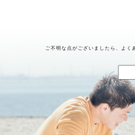
ご希望に沿って撮影内容の提案
🍁七五三アイテム
カメラが“趣味”から“使命”に
出張撮影が初めてでご不安とい
・紙風船
す。
3. おわりに
までの流れ、当日の段取りなど
・狐のお面
【ファミリーフォト】
・和傘
【写真を撮ることは、誰かの力
《 最後に 》
大切な人と過ごす時間を写真に
コロナ禍が落ち着きはじめた頃
の幸せを思い出していただけれ
実は僕、元小学校の先生なんで
🎂バースデーアイテム
プロを目指すことを決意しまし
スケジュールが△や✕の日でも
遊びを混ぜながらお子さんの笑
◁ 私について ▷
・Halfbirthdayタペストリー
看護師として、命と向き合い、
こちらも公式LINEからお気軽
写真で笑顔を残して愛を伝え、
引き出して撮っています。
・キッズ用三角帽子(白)
そ、
撮影のご予約を迷っている方や
いきます。
・東京生まれ東京育ち。
・バースデーガーランド(水色系)
「写真が与えてくれる心のぬく
ささいなことでもなんでもお気軽に
・Lovegraghのカメラマン
り深く理解していると思います
ご不明な点がございましたら、よく
最後まで読んでいただきありが
ママ、パパと一緒に撮れた写真
が、撮影では年上ならではの安
②納品枚数
お子さんのことを褒めちぎって
・好きな事：旅行、バスケ、ス
通常は75枚以上のデータお渡
私が撮りたいのは、“元気にな
撮影当日、お会いできることを
けでいえば30年近くになります
方には90枚以上納品させていた
真”です。
楽しい日も、つらい日も、写真
お子さんが見せるたくさんの表
Lovegraphの撮影がただの
れるような存在になってほしい
みなさまの幸せをお手伝いでき
ママとパパの優しいまなざし、
なるよう心がけています。
皆様とお会いできることを楽し
そんな気持ちを込めて、毎回の
楽しみにしております！
ファミリーの日常風景。
一緒に楽しくて温かい気持ちに
りです。
【実は、人見知り。でも、人が
しんちゃん🌿
私は昔からちょっと人見知りで
どれも特別な尊い瞬間です。
ページ下部に写真の作例とレビ
子どもの頃は、両親以外とは話
アルな声“がございますので是非
立つことも苦手。
だけど、兄やいとこたちはみん
そんな尊い瞬間の観測者のよう
最後までお読みいただき、あり
や戦隊ごっこをしていました。
大切にシャッターを切っていま
撮影を検討されている方は、公式
活発だけど、静かなところもあ
ます。
中学・高校と少しずつ人前に立
所属。毎日部活漬けの日々を送
-----【打ち合わせについて】-----
大人になった今も、大勢の前で
るとずっと喋っているタイプで