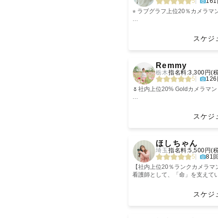
5
16
よろしくお願いいたします⭐︎
🍀【撮影について】
撮影の詳細や雰囲気については
その敏感さで
⭐︎ ラブグラフ上位20％カメラマン 
少し懐かしさを感じる胸の奥が
【私について】
幸せや、愛おしい瞬間を残した
ルム調の落ち着いたトーンの写
カメラを始めました。
『 一瞬を、未来の宝物に 』
撮影前に、ご依頼頂いた経緯や
お話がとっても好きで、誰とで
以下、番号順に記載しています
スケジ
させていただきます。
僕が撮った写真を見返したとき
１日１組限定で、そのご家族に
こんな写真が撮りたい！ここで
ずっと笑っているのでぜひ一緒に
〜・〜・〜
‹
お気軽にご相談ください。
1. 地域別出張費リスト
思い出や感情、雰囲気、
日常の幸せを切り取ること、幸
Remmy
交通費が別途発生してしまいま
・小学4年生のママ
2. 写真に対する想い
愛のような、
今しか残せない写真を撮影するこ
栃木
指名料:3,300円(
ずはお気軽にご相談頂ければ幸
3. おわりに
写真を見返した時にその時の想
5
12
また当日の天候や、マタニティ
保育園で働いていた経験もあり
〜・〜・〜
じんわりと心が温かくなるもの
時代を紡ぐ写真を残したいと願
ボーンフォトやお宮参りの場合
込み上げていたら、嬉しいです
す。
🌷社内上位20% Goldカメラマン
いただいております。
撮影の時はたくさんお話しさせて
皆様の様子を伺いながら、適宜
はじめまして、小平康裕（こだ
関東ラブグラファーのRemmy/
ていただきますのでご安心下さ
【スケジュールについて】
1. 地域別出張費リスト
私のページをご覧いただきあり
カメラマンページをご覧いただき
スケジ
-----【おうるってどんな人？】----
数あるカメラマンの中から目を
🍀【スケジュールについて】
予定が✗や△のところも午前か
旅好きカメラマンとして、日本
何気ない一瞬を、素敵な笑顔を
‹
前後の案件との移動時間などに
ます✿
（※対応エリア内は原則交通費
フクロウ（Owl）から取って
さい。
ほしちゃん
要望に添えないケースが御座い
一度公式ラインにてご連絡くださ
交通費は時期によって変動する
「おうる」という名前にしました
◁ 私がファミリーフォトを大切
何度でも見返したくなる、何度
埼玉
指名料:5,500円(
そのような場合も交通手段の変
詳細なお見積もりについては、S
ます！
5
81
せて頂きたく思っておりますの
車で移動なので
ださい。
気軽に ” おうるくん ” と呼んで
- ご家族と一緒に過ごしている
地をご相談下さい。
駅から遠い場所でもご安心くだ
よく笑ってよくしゃべります！
- お子様を見守っているときの
【社内上位20％ランクカメラマン
北海道 ¥25,000 〜 ¥40,000
- お子様の成長をみて幸せそう
📷撮影について
看護師として、「命」を支えて
【対応できるエリア】
東北 ¥20,000 〜 ¥27,000
笑うと目が無くなります😆
「どんなカメラマンなんだろう
あなたとご家族の「今」が、未
🍀【撮影データの編集について
関東 ¥15,000 〜 ¥20,000
人見知りだけど人が好き。
そんな撮影中は全ての時間が、
んあると思います。
スケジ
撮影させていただいたお写真をLigh
[茨城・千葉・東京・埼玉・神奈
甲信越・北陸 ¥4,000 〜 ¥20,0
私にとって、とても愛おしく、
ゲストさまのご希望に添えるよ
✧･━･✧･━･✧･━･✧･━･✧･━･
で綺麗に編集作業を行い納品致
です)］
東海 ¥3,000 〜 ￥7,000
あなたのことを知りたいな、
だきますのでご安心ください☺︎
‹
近畿 ￥2,000 〜 ￥3,000
って気持ちで、たくさんお話し
この日が、この表情が、
オンラインでの事前打ち合わせ
埼玉生まれ埼玉育ち、現在も埼