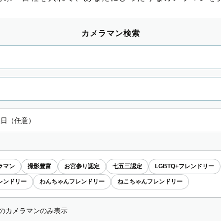
カメラマン検索
ラマン
撮影豊富
お宮参り認定
七五三認定
LGBTQ+フレンドリー
レンドリー
わんちゃんフレンドリー
ねこちゃんフレンドリー
のカメラマンのみ表示