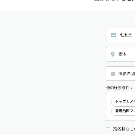
栃木
他の検索条件：
トップカメ
発達凸凹フ
指名料なし