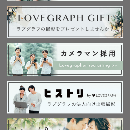
⚪️スケジュールが△や×の場合でも場所や時間により対応可能な場合がご
ざいます !
お気軽にお問い合わせください:))
﹋﹋﹋﹋﹋﹋﹋﹋﹋﹋﹋﹋﹋﹋
《 🫧 指名料について 》
⌇時期によって変動します
⌇リピーターさん割引あります（お申し込み前にご連絡くださいませ💌）
※みてねアプリからのご依頼は対象外となります。
﹋﹋﹋﹋﹋﹋﹋﹋﹋﹋﹋﹋﹋﹋
《 💌 お 問 い 合 わ せ 》
ゲスト様への丁寧なコミュニケーションを心がけております 📪💭
ご相談したいこと、ご不明点等ありましたら、下記の公式LINEからお気軽
にお問い合わせください☺︎
＜公式LINE＞ https://lin.ee/ClF1K503
撮影でお会いできますことを心より楽しみにしております 🕊
﹋﹋﹋﹋﹋﹋﹋﹋﹋﹋﹋﹋﹋﹋