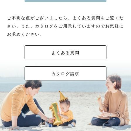
カメラマンとして活動歴4年
※１年ほどフォトスタジオでカメラマンとして勤務
ご不安な点がございましたらご依頼前にインスタdm、公式LINEよりお問
い合わせくださいませ💌
【 対応エリア 】
ご不明な点がございましたら、よくある質問をご覧くだ
沖縄本島内は交通費なしで承ります！
﹋﹋﹋﹋﹋﹋﹋﹋﹋﹋﹋﹋﹋﹋
《 🫧 指名料について 》
さい。また、カタログをご用意していますのでお気軽に
⚠️石垣島や宮古島などの離島での撮影依頼では、通常料金＋カメラマンの
⌇時期によって変動します
交通費などが追加されます。
⌇リピーターさん割引あります（お申し込み前にご連絡くださいませ💌）
お求めください。
時期や島によって、金額が変わってきますので、お気軽にご相談くださ
※みてねアプリからのご依頼は対象外となります。
い。
﹋﹋﹋﹋﹋﹋﹋﹋﹋﹋﹋﹋﹋﹋
↓大体の目安です
はじめまして 🕊
よくある質問
宮古島:20,000〜35,000
この度は私のカメラマンページをご覧いただきありがとうございます :))
石垣島:30,000〜50,000
minu と申します🌿
写真を撮ること、旅すること、お話すること、運動すること、お花と音楽
【 ご連絡 】
が大好きです !!
カタログ請求
気になることやご質問等がございましたら、お気軽にお問い合わせくださ
い
﹋﹋﹋﹋﹋﹋﹋﹋﹋﹋﹋﹋﹋﹋
《 🌱 撮 影 に か け て い る 想 い 》
必要であればzoomやLINE通話など、オンラインでのお打ち合わせも実施
しております🙌🏻✨
⚪️ありふれた日常の幸せな瞬間を切り取りたい
⚪️今しか残せない姿を写真と思い出で残したい
スケジュールが△や×でも
⚪️何度も見返したくなるような幸せが詰まった写真をお届けしたい
対応可能な場合もありますので希望される際は、
⚪️その日一日を楽しい記憶にしてほしい !!
１ヶ月前にご相談いただければと思います😌
... こんな想いをもって撮影しています 。
皆様にお会いできる日を楽しみにしております🌸
﹋﹋﹋﹋﹋﹋﹋﹋﹋﹋﹋﹋﹋﹋
《 📝 撮 影 に つ い て 》