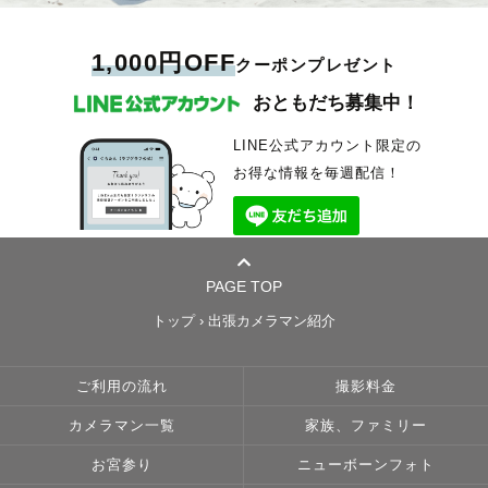
⌜ こんな雰囲気の写真が好き ⌟
⌜ こんな場所で思い出を残したい ⌟
1,000円OFF
クーポンプレゼント
⌜ こんなポーズで撮ってみたい⌟
⌜ ご依頼までのエピソード ⌟
おともだち募集中！
などございましたらお聞かせください𓂃𓈒𓏸
⌜ 具体的なイメージはないけど大丈夫かな？ ⌟
LINE公式アカウント限定の
⌜ 写真を撮られることに慣れていない.. ⌟
お得な情報を毎週配信！
という方もご安心ください !
こちらから写真のイメージやポージングをご提案させていただきます☺️
当日の撮影がさらに楽しくなるように一緒にイメージを考えたいです:))
当日はたくさんお話をしながら 、みなさんの自然な姿を撮影させていただ
きます ☺️
PAGE TOP
撮影後は当日の記憶がより鮮やかに蘇るよう 、想いを込めてレタッチいた
します 。
トップ
›
出張カメラマン紹介
《 📷 撮 影 ジ ャ ン ル 》
ご利用の流れ
撮影料金
これまで、ウェディング・カップル・フレンド・マタニティ・ファミリ
ー・ポートレート（一人）の撮影をしてきました 。
カメラマン一覧
家族、ファミリー
⚪️子どもが大好きですぐに打ち解けるのが得意です !! 👶🏻
人見知りな子も元気いっぱいな子もお子さんのペースに合わせて楽しみな
お宮参り
ニューボーンフォト
がら撮影いたします:))