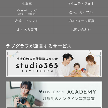
⚪️成人式やプロフィール写真などおひとりさまの撮影も承っております:))
七五三
マタニティフォト
ウェディング
恋人、カップル
《 🎈 小 道 具 》
(前撮り、後撮り)
撮影に使える小道具をたくさんご用意しています !!
メッセージボード、バルーン、ドライフラワーなど 🌼 ˊ˗
友達、フレンド
プロフィール写真
ご希望の方はお気軽にご相談ください !!
よくある質問
お問い合わせ
《 🗾 対 応 エ リ ア 》
⚪️基本的には九州での撮影になります 。
（関東に滞在することもあるため、時期によっては関東でお受けすること
ラブグラフが運営するサービス
も可能です!!）
⚪️九州二県以外でもご依頼お受けできる可能性がございます !!
⚪️追加で交通費・出張費をご負担頂く場合がございます
詳細を撮影前に知りたい場合は、お気軽にお問合せください 🚗✉️
例）
延岡 2200~円 片道
熊本 2750~円 片道
（ 高速道路 休日の最安料金参照 ）
【離島】
奄美大島 ✈️+🚌 16,000円〜