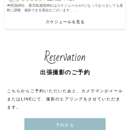
時間が経っても見返したくなるような写真を目指して。
📢照国神社、鹿児島護国神社はスケジュールが×になっておりましても柔
撮影前から撮影後までワクワク感が続く様なお写真を切り取っていきたい
軟に調整、撮影できる場合がございます。
と思っています！
公式LINE、dmにてお気軽にお問い合わせくださいませ✉️
スケジュールを見る
-- -- -- -- -- -- -- -- -- -- -- -- -- --
﹋﹋﹋﹋﹋﹋﹋﹋﹋﹋﹋﹋﹋﹋
はじめまして！
🌸ご指名率97%以上
沖縄本島を中心に活動している『ゆかまる』と申します🌺
🎞️250組以上の撮影経験あり
七五三認定 / wedding認定
プロフィールをご覧頂きありがとうございます。
ナチュラルニューボーン認定/お宮参り認定
Reservation
⭐️レビュー平均評価 ⭐︎⭐︎⭐︎⭐︎⭐︎(最高評価)
𖧷２児(男の子)の母というママ視点、
⭐️社内上位20%ゴールドランクカメラマン
フォトスタジオでの経験を活かし
📷写真教室ラブグラフアカデミー講師
お子さまのペースに合わせて一緒に楽しみながら撮影致します。
/ mini, lovegraph camp 講師
出張撮影のご予約
𖧷ほっこりするような温かいお写真を撮るのが得意です✨
🎖️ Lovegraph Award 2023
最優秀新人賞 受賞
𖧷動物看護師をやってたこともあり、わんちゃんネコちゃんの対応も可能
🎖️ 2023 Quarter Award 受賞
こちらからご予約いただいたあと、カメラマンがメール
です！
.me (ポートレート)部門
またはLINEにて、撮影のヒアリングをさせていただき
🏳️‍🌈 LGBTQ Friendly
ます。
【 私について 】
💉 新型コロナワクチン接種済み
◻︎出身
生まれも育ちも沖縄です🌺
﹋﹋﹋﹋﹋﹋﹋﹋﹋﹋﹋﹋﹋﹋
《 📅 地域別撮影可能日時 》更新
予約する
◻︎カメラ歴
（※前後の撮影地との兼ね合いより）