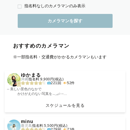
指名料なしのカメラマンのみ表示
おすすめのカメラマン
※一部指名料・交通費がかかるカメラマンもいます
‹
›
ゆかまる
沖縄
指名料:9,900円(税込)
5
221回
52件
-- 美しい景色のなかで
かけがえのない写真を𓂃𓈒𓂂𓏸 --
※※鹿児島での撮影は与論島のみ受け付けております※※
スケジュールを見る
特別な瞬間から何気なく過ぎていく日常まで、
日々流れていく『幸せな時間をカタチに』写真として残したい。
minu
という思いを持って活動しております！
鹿児島
指名料:5,500円(税込)
5
279回
71件