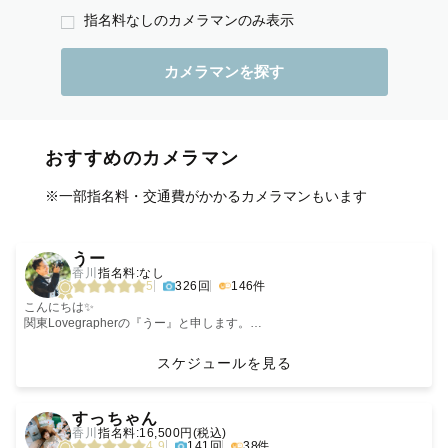
指名料なしのカメラマンのみ表示
おすすめのカメラマン
※一部指名料・交通費がかかるカメラマンもいます
‹
›
うー
香川
指名料:なし
5
326回
146件
こんにちは✨
関東Lovegrapherの『うー』と申します。
日常にある当たり前の幸せに気づいてほしいという想いでラブグラフのカ
メラマンになりました！
スケジュールを見る
みなさまの大切な人と過ごす時間を丁寧に切り取り、たくさんの方に笑顔
と幸せをお届けします☺️
‹
›
大切な人との幸せな日々を写真に残すお手伝いを、ぜひ僕にさせてくださ
すっちゃん
い！
香川
指名料:16,500円(税込)
4.9
141回
38件