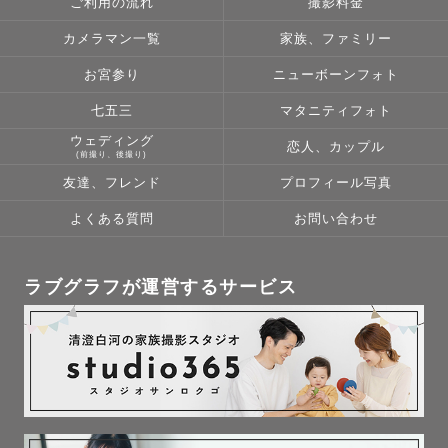
ご利用の流れ
撮影料金
ご連絡の際に、撮影ジャンル・希望の場所・日時が決まっていればお知ら
基本的には１日一件の撮影にしているため、
残したい想いや時間についてもぜひお聞かせください。
せください。
ご予約が入り次第その日の枠を閉じております。
決まっていなくても問題ありません。
━━━━━━━━━━━━━━━━━━
カメラマン一覧
家族、ファミリー
LINEからのメッセージには、可能な限り当日中にご返信しています。
📞 気軽にメッセージください。
┈┈┈┈┈┈┈┈┈┈┈┈┈┈┈┈┈┈┈┈┈┈┈┈┈┈┈┈┈┈┈┈┈┈
お問い合わせ
お宮参り
ニューボーンフォト
ふたりのこと、聞かせてください。
ご予約前のご相談やご質問も歓迎しております。
七五三
マタニティフォト
🙋【プロフィール】
🚗交通費🚗
金親直樹（かねおやなおき/1997年11月3日生まれ/尼崎出身
公式LINEよりお気軽にお問い合わせください。
ウェディング
恋人、カップル
好きなもの：古着 / サウナ / ウェイクボード / ラーメン / チーズケーキ / 梅
岡山県倉敷市から撮影場所へ向かいます。
(前撮り、後撮り)
酒 / ドラクエ
往復の交通費が3000円を超える場合、超過分をお支払いいただきます。
学生時代はブレイクダンスと写真に明け暮れていました。
友達、フレンド
プロフィール写真
無料地域
▶︎岡山県内(一部地域を除く)
よくある質問
お問い合わせ
▶︎広島県福山市、尾道市
交通費参考価格
ラブグラフが運営するサービス
▶︎広島市 6,500円
▶︎高松市 5,000円
▶︎徳島市 7,000円
┈┈┈┈┈┈┈┈┈┈┈┈┈┈┈┈┈┈┈┈┈┈┈┈┈┈┈┈┈┈┈┈┈┈
✅指名料✅
2024.12.20〜