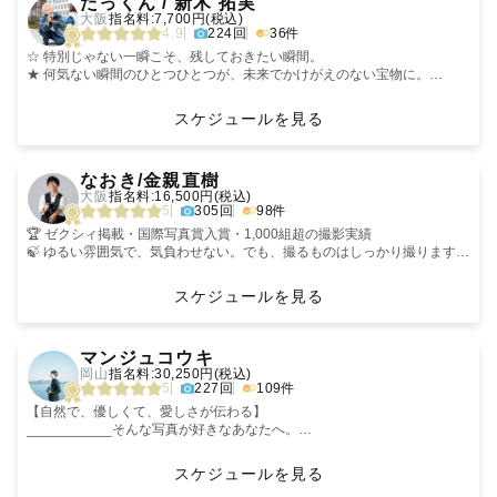
たっくん / 新木 拓実
途ご負担頂きます。)
「どんな時間を過ごしたいか。」
など
・七五三認定 取得
大阪
指名料:7,700円(税込)
ご了承くださいませ。
「どんな思い出を一緒に作りたいか。」
・ナチュラルニューボーン認定 取得
4.9
224回
36件
_ _ _ _ _ _ _ _ _ _ _ _ _ _ _ _ _ _ _ _ _ _ _ _ _ _ _ _ _ _ _ _
を軸に、1日1組に限定し、丁寧な打ち合わせから撮影を心がけています。
はじめまして。兵庫県を拠点に、関西エリアで活動しているLovegrapher
☆ 特別じゃない一瞬こそ、残しておきたい瞬間。
のあずです。
数あるカメラマンページの中から、
★ 何気ない瞬間のひとつひとつが、未来でかけがえのない宝物に。
私に大切な時間と、自然な笑顔を残すお手伝いをさせてください😌🌱
数あるページの中から見つけてくださり、ありがとうございます。
興味を持っていただきありがとうございます。
☆ ナチュラルな雰囲気の写真が好きです。
中四国Lovegrapherの「おで」と申します☺️
★ 何度も見返したくなる写真をお届けします！
スケジュールを見る
▼ これまでの経験
・ウェディング挙式撮影 200組以上（式場カメラマンとして4年間、現在
✅「おで」ってこんな人
‹
›
˗ˋˏ 自己紹介 ˎˊ˗
も継続中）
「何気ない仕草が、一番の宝物になる」
なおき/金親直樹
・スタジオ撮影 1,000組以上（総合スタジオの正社員として4年間勤務、
1982年8月生まれ。
〜その日、ふとした瞬間に写った家族のかたち〜
大阪
指名料:16,500円(税込)
はじめまして！
社内カメラマンの技術研修も担当）
広島県の尾道市出身で、
5
305回
98件
ラブグラフカメラマンのすっちゃんです。
3児のパパカメラマンです。
撮影の合間、カメラの向こうで一息ついているご家族。特別なポーズでも
これまでの経験で磨いたポージング・ライティング・衣装の知識を活か
ない、演出された場面でもない
🏆 ゼクシィ掲載・国際写真賞入賞・1,000組超の撮影実績
これまで、関東、北陸と100件以上撮影してきました！
し、引き立つ瞬間を撮影いたします。
特技は、
🍃 ゆるい雰囲気で、気負わせない。でも、撮るものはしっかり撮ります
2026年3月から香川県に拠点を増やし、中四国エリアと関東エリア、たま
「ぜんぜん人見知りされない事」
そのとき、小さな手がそっとママの手を握りました。
🙌 「緊張していたのに、気づいたら自然に笑っていた」——そう言われる
に新潟の3拠点での活動がメインとなります！
▼ 得意なこと
「じぃじばぁばと仲良くなる事」
のが一番うれしい
スケジュールを見る
・前撮り／フォトウェディング（洋装も和装も対応）
です！
「ママ、つかれた？」
📍 どこかで見た写真じゃなく、あなたたちの街で、あなたたちらしい一枚
ですが、お呼びいただければ全国どこでも撮影に伺いますので、交通費な
・自然な表情を引き出すポージングのご提案
「ううん、大丈夫だよ」
を
‹
›
ど気になる際はお気軽にご相談ください☺️
・夜景・室内・スタジオでのライティング撮影（天候に左右されません）
→なんで「おで」？
マンジュコウキ
そんな声が聞こえてきそうな、たった数秒の出来事。ママはその小さな手
🙋【カメラマンのこと】
岡山
指名料:30,250円(税込)
「カメラの前が苦手」「ポーズに自信がない」という方もご安心くださ
妻を笑わせようと思って
を優しく包み返し、自然に微笑みました。
金親直樹（かねおやなおき）
5
227回
109件
周りからは、
い。
「おれ」を「おで」に。
最初の一枚は、高校の先輩の結婚式でした。
・いつもにこにこ、ひまわりみたい🌻
これまでの撮影で1,000組以上のお客様と向き合ってきた経験で、緊張を
冗談で始まった呼び名が、
その隣では、パパが少し離れたところからその様子を見つめています。
撮ったことなんてなかったけど
【自然で、優しくて、愛しさが伝わる】
・コミュ力おばけ！
ほぐしながらリードします。
そのまま「おでさん」に
カメラを向けられると少し照れるタイプのパパ。けれど、そんなふたりを
頼まれたから撮った。
___________そんな写真が好きなあなたへ。
・太陽みたいに明るい！☀️
写真が得意でない方も、自然な笑顔になるよう撮影させていただきます。
定着しました。
見ていたその表情は、どんな笑顔よりも柔らかくて優しいものでした。
後日写真を見た先輩が
・わんちゃんみたいに人懐っこい🐶
涙を流して喜んでくれた。
「ご希望によってzoom機能やLINE電話などを用いた、丁寧な打ち合わせ
スケジュールを見る
と言われます。
前撮りやフォトウェディングはもちろん、カップルの記念日、ご家族やお
✅写真に込める想い
私はその瞬間、そっとシャッターを切りました。
その瞬間に引き込まれて、今に至ります。
を心がけています😌」