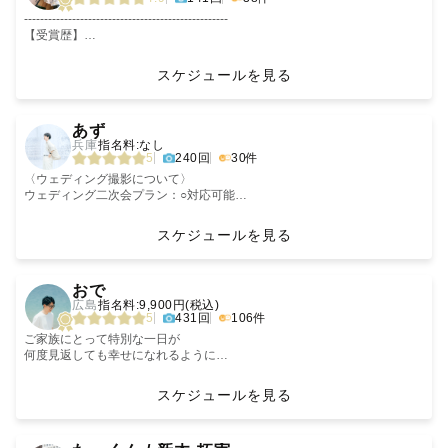
【ラブグラフに込める想い】
---------------------------------------------------
『今』というこの瞬間は二度と戻ってきません。
【受賞歴】
だからこそ、その一瞬はとても尊くて愛しいものだということ…
🏆Lovegraph AWARD 2025 ルーキー賞受賞🏆
そして、その一瞬一瞬に、家族、恋人、友達、大切な人が側に居てくれる
スケジュールを見る
のは奇跡のようなものだということ…
🎖️2024年 Lovegraph mini journey秋季 最優秀賞
ゲスト様にとって撮影は、今この瞬間しかない特別なものであることを胸
🥇2024年 Lovegraph mini journey夏季 ファミリー部門 優秀賞
‹
›
に、毎回ありったけの愛を込めて撮影しています✨
🥇2024年 Lovegraph mini journey冬季 ルーキー賞
あず
どんな想いで今日撮影に来て下さったのかを汲み取り、それを写真に投影
🥇2024年 Lovegraph mini journey春季 ルーキー賞
兵庫
指名料:なし
することを心掛けているので、ぜひたくさんお話を聞かせてください！
5
240回
30件
今しか撮れない思い出を、この先の人生で何度も見返したくなるような写
---------------------------------------------------
真を、ぜひ僕に撮影させていただけると嬉しいです✨
〈ウェディング撮影について〉
💎Lovegraph社内上位10%
ウェディング二次会プラン：○対応可能
トップランクカメラマン
雨撮影：○対応可能
【スケジュールについて】
🏳️‍🌈 LGBTQ Friendly
和装撮影：○対応可能
スケジュールを見る
土日祝日がメインですが、平日も対応できます！
平日のご依頼はお早めにご相談いただければ日程押さえられますので、お
---------------------------------------------------
〈ストロボが必要な撮影について〉
‹
›
気軽にご相談ください🎶
夜景撮影：○対応可能
おで
予定が△の箇所に関してはお申し込み前にご相談いただけますと幸いで
室内撮影：○対応可能
広島
指名料:9,900円(税込)
す。
〜「時間」と、「体験」を大切にした撮影を行っています。〜
スタジオ撮影：○対応可能
5
431回
106件
月日が経って思い出すのは、
〈撮影経験豊富なロケーション〉
ご家族にとって特別な一日が
【交通費について】
畏まった撮影をした日じゃなくて、
・神戸 旧居留地
何度見返しても幸せになれるように
全国各地どこでも出張撮影させていただきます。
みんなで笑い合ったあの日。
・姫路 好古園
心を込めて撮影します
・姫路城周辺
スケジュールを見る
高松市内は基本的に出張料無料でお伺いします。
大切な人と過ごす時のあなたは、自分でも気づかないくらい素敵な顔をし
(城見台公園、シロトピア公園、姫路市立美術館)
💎トップカメラマン 社内上位10%
（施設利用料・駐車場代はご負担をお願いしております）
ているはず。
・砥峰高原
‹
›
その他の地域は10kmごとに＋500円をお願いしております。(高速代は別
・淡路島
・お宮参り認定 取得