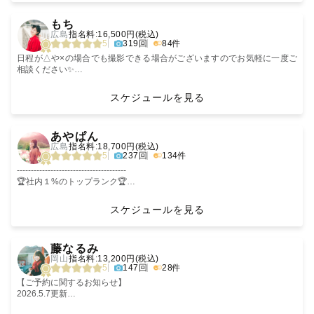
子さまの大切な節目まで、“大切な人と過ごす時間”を写真とともに丸ごと
あとで写真を見返したとき、ママがぽつりとつぶやいたのです。
撮影前によく聞くことがあります。
‹
›
▷美大卒🧑‍🎨
残すお手伝いをさせてください。
「この日、撮ってよかった」と、
どこで出会ったか。
○社内最高ランク トップランクカメラマン(上位1%)
もち
他の人とは違った、あなただけのクリエイティブな写真をお届けします！
未来のあなたに思ってもらえる
「…あのとき、あの手のぬくもり、たぶん一生忘れないと思う」
どんな街で過ごしてきたか。
広島
指名料:16,500円(税込)
最後までご覧いただき、ありがとうございました。
写真を残したい。
ふたりにとって大切な場所や時間のこと。
○2020年度 ８月度新人賞 受賞🎖
5
319回
84件
▷提案が得意
意識していなかったはずの仕草、何気ない一瞬
当日は、気負わせないことを大切にしています。
○2022年度 年間特別賞受賞🎖
「撮影で何をしようか決まっていない..。」
「この日、撮ってよかった」――
ゆるい空気の中で、いつのまにか自然な表情が出てくる。
○2022年度 四半期表彰 優秀賞🎖
日程が△や×の場合でも撮影できる場合がございますのでお気軽に一度ご
「どこまで準備すればいいかわからない..。」
そんなふうに、何年経っても
でもそれは、誰にとっても“いつか必ず思い出になる瞬間”なのだと改めて
でも、撮るものはしっかり撮る。
○2024年度 四半期表彰 優秀賞🎖
相談ください✨
という方大歓迎です！
思ってもらえるような写真を
思いました。
「緊張していたのに、気づいたら笑っていた」
○2024年度 年間アワード ベストクリエイティブ賞 受賞
届けたいと思っています。
そう言ってもらえる撮影を、毎回目指しています。
スケジュールを見る
ゲスト様にあった提案もできますし、撮影の内容や必要なものも一緒に準
見返すたびに家族のあたたかさや
飾るための完璧な写真も素敵だけど、
その日のことを
全国どこでも対応可能🛩
備していきましょう♪
成長を感じられる一枚を、
ふとした仕草に映る“今”のかけがえのなさを写すことこそが、ぼくの写真
ずっと好きでいられる写真を
○ラブグラフアカデミーゼミ講師🖋
※交通費を頂ければ全国どこへでも伺います※
‹
›
大切に残します。
を撮る意味のひとつかもしれません。
残しに行きましょう。
○ウェディング認定カメラマン
【参考の超過交通費一例🚗】
あやぱん
○沖縄と岡山の二拠点フォトグラファー
・岡山市内 ￥3,000〜
広島
指名料:18,700円(税込)
✅撮影について
［自己紹介］
💬【はじめに】
・広島市内 ￥7,000〜
5
237回
134件
˗ˋˏ 📸得意な撮影スタイル ˎˊ˗
1996年生まれ、大阪在住。
こんなお悩み、ありませんか？
・山口県 ¥10,000~
はじめましての撮影が、
（僕についてのハッシュタグ）
「カメラの前だと緊張してしまう」
初めまして。
・島根県、鳥取県 ￥9,000～
---------------------------------------
【自然な笑顔の写真が特徴！】
不安よりも「楽しかった」で
#旅行 #スノーボード #サーフィン #バイク
「ポーズが分からないし、どんな写真になるか不安…」
カメラマンページをご覧いただきありがとうございます。
・愛媛県、香川県 ￥11,000～
🏆社内１%のトップランク🏆
終われるように。
#バスケ #石川出身 #「あらき」ではないです笑 #4歳と0歳のパパしてます
「彼氏が写真に乗り気じゃなくて…」
沖縄/岡山 Lovegraphカメラマンの「マンジュコウキ」と申します。
・高知県、徳島県 ￥15,000～
歴１０年目のカメラマン
「カメラの前で笑うの苦手だな..」「写真映り悪いし、緊張しそうで心
心地よい空気づくりを
#いま黒髪です
「おしゃれな写真を撮りたいけど、何を準備すればいいか分からない」
---------------------------------------
スケジュールを見る
配..。」
心がけています。
ご安心ください。
遠方の場合は宿泊費１万円を追加で頂く場合がございますが
＼＼寄り添い叶える撮影体験をお届け／／
という皆様、安心してください！
撮るときに大切にしているのは、
撮影前にLINE・Zoomで顔合わせを
沖縄県と岡山県を主な撮影エリアとしておりますが、ご指名いただければ
可能な限りご対応させて頂きますのでお気軽にご相談ください。
このページ下にありますゲスト様から頂いているレビューを見ていただけ
‹
›
「撮られるのが苦手…」
その日の“流れ”や“空気感”を写真に残すこと。
行っています。
世界中どこでも対応いたします。☺️
ると撮影の生の声がわかります😍
藤なるみ
一緒におしゃべりしながらの撮影スタイルなので、自然な笑顔を引き出し
「笑顔が不自然になりがち…」
場所・服装・イメージだけでなく
_ _ _ _ _ _ _ _ _ _ _ _ _ _ _ _ _ _ _ _ _ _ _ _ _ _ _ _ _ _ _ _
岡山
指名料:13,200円(税込)
ます！
「子供が人見知りで…」
ただキレイな写真でなく、
ふたりの出会いのことや
・全国上位10％トップカメラマン
ファミリー、入学卒業、成人、ウエディング、企業撮影、、なんでもお任
5
147回
28件
当日撮影場所に着いたらドーンと任せてください！
その場の雰囲気や何気ない会話、ふとした笑顔
この日をどんな一日にしたいかまで
{写真に込める想い}
・ウェディングスタンダード認定
せください！
緊張しがちな撮影も、
一緒に話しながら決めていきます。
カメラは「その瞬間の気持ちを、写真としてカタチにできる機械」だと思
・ナチュラルニューボーン認定
‎【ご予約に関するお知らせ】
写真、映像、デザインの技術を活かしたクリエイティブな写真が得意です
安心して任せていただけるよう
あとで見返したときに、
当日は、まるで友達とお出かけするような感覚で
うと、
・平均レビュースコア★★★★★
2026.5.7更新
⭐︎
お子さまも、ご家族も、
「ああ、あのときこんな感じだったな」って思い出せるような、そんな写
撮影をスタートできます。
本当に素晴らしいものだと思えます。
・Lovegraph Camp Vol.11,14講師