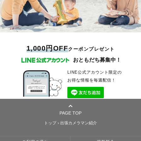
そう思ってもらえたら心から嬉しいです。
「その瞬間を思い出せる」ことが
どんな場所でも
ぜひご縁が巡り、お会いできたら嬉しいです。
🎖Lovegraphスクール事業メンター講師
当日の撮影体験を含め、納品された写真は、10何以上経った今でも見返す
仕上がりについては、ぜひ撮影実績をご覧ください。
どんな緊張した方でも
ほど大切な思い出。
何より大事。
最高の表情を逃さない——そのための準備を
また、オプションでフィルムカメラ撮影も承っております。
˗ˋˏ 交通費について ˎˊ˗
毎回欠かしません。
あの時、勇気を出して申し込んで本当によかったです𓅯𓂅
僕が大切にしているのは、
━━━━━━━━━━━━━━━━━━
中四国をメインエリアとしておりますが、全国どこでも対応可能です！
“ただ撮る”じゃなくて、
🗂【対応メニュー】
🚗 交通費について
一日のストーリーや、その場にある温度感を
前撮り／後撮り／1日撮影プラン（前撮りをじっくり丸1日かけて撮影）
《交通費超過分一例》
┈┈┈┈┈┈┈┈┈┈┈┈┈┈┈┈┈┈┈┈┈┈┈┈┈┈┈┈┈┈┈┈┈┈
【自然体な姿を大切に】
出身が新潟県、もう一つの拠点が関東なので、その土地の対応期間中は交
写真として、ちゃんと「残る形」にすることです。
カップル・入籍フォト
・尾道市～倉敷市 ￥3,000～
通費が不要の場合や、抑えられる場合もありますので、ぜひ一度お気軽に
その他、お宮参り／七五三／ファミリーフォトもお気軽にご相談くださ
・岡山市 ￥5,000～
大人も子どもも、
ご相談いただけますと嬉しいです😌
「ざっくりこんなイメージで撮りたい」
い。
・広島市 ￥6,000～
🎈みなさんへ🎈
無理に作った笑顔ではなく、
1,000円OFF
クーポンプレゼント
「まだ何も決まってないけど相談したい」
・島根県、鳥取県 ￥10,000～
そんなところからでも、気軽に話してもらえたら嬉しいです。
📋【撮影にあたって】
・愛媛県、香川県 ￥13,000～
子どもが小さくて、遠くへ行けない。
その人らしい表情や仕草を残したいと思っています。
おともだち募集中！
最後まで見てくださって
1組1組に全力を注ぐため、前後の撮影の間に
・高知県、徳島県 ￥16,000～
思い出の場所で撮ってほしい！
ありがとうございます🌱
あなたの大切な時間が、
2時間のゆとりを設けています。
学生だから、出費を抑えたい。
撮影時間そのものが、
見返すたびに“心が動く”写真になりますように。
ロケハンや機材セッティングなど、準備を万全に整えてから撮影に臨みま
上記ご案内は一例ですので、場所や日時により詳細は変動いたしますの
ペットと一緒に家族写真を撮ってほしい。
心地よい思い出になるように。
LINE公式アカウント限定の
「撮影した日を記念日に」
す。
で、気になる方は一度お問い合わせください。
お得な情報を毎週配信！
交通費は3,000円分込み。遠方の場合も、事前にお見積もりをお出ししま
・・・など。
安心して過ごせる空間づくりを心がけています。
す。
すっちゃん
撮影許可が必要な場所は、取得まできちんと
最後まで読んで頂きありがとうございます！
“そんなに遠くへ行けないけど、残したいものがある”
━━━━━━━━━━━━━━━━━━
サポートします。
【撮影前のお打ち合わせ】
📩【ご相談・ご予約】
あなたのお手伝いをさせていただけると幸いです。
【ご予約までの流れ】
撮影当日をより大切な時間にするために、
PAGE TOP
① 公式LINEよりご連絡（30秒で完了）
② 内容確認・日程調整
ご予約の前に、ご相談や確認事項などありましたら
ご希望の方には事前にビデオ通話での
トップ
›
出張カメラマン紹介
③ ご予約確定
お気軽にLINEへメッセージをお送りください。
お打ち合わせを行っています。
④ ご希望に応じてLINE・Zoomで顔合わせ
予約枠が×でも場所や時間帯によって対応可能です。
⑤ 撮影当日——思いきり楽しみましょう！
撮りたい写真だけでなく、