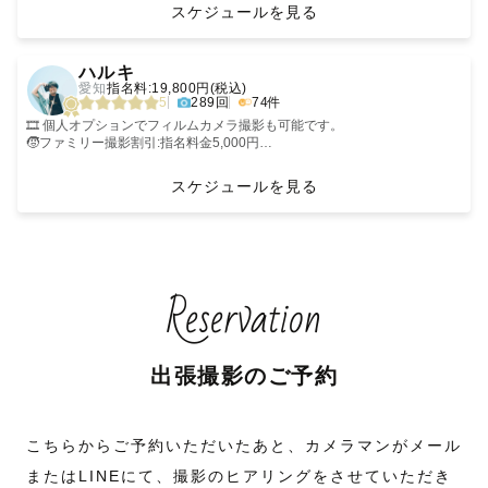
ゆっくりペースで大丈夫です。
真を残したいと思っています。
・Lovegraph Academy メンター
🤍 撮影に込める想い
2026年5月25日〜7月27日：ドイツ滞在🇩🇪
スケジュールを見る
あなただけの「らしさ」を大切にした写真・撮影を心がけています。
📷【撮影スタイル】
重ねた記憶は、覚えていようとしていても、
_ _ _ _ _ _ _ _ _ _ _ _ _ _ _ _ _ _ _ _ _ _ _ _ _ _ _ _ _ _ _ _
わたしがカメラマンになろうと思ったキッカケは２つあります。
安心して楽しんでもらえる時間に
ひとつひとつ、シャッターを重ねながら
「こんな雰囲気がいいな」というぼんやりした
だんだんと忘れていってしまう。
１つ目は、元々チャイルドボディセラピストという資格を持っていてパパ
秋の予約枠解放しておりますが、予約が×の日でも場所や時間帯によって
‹
›
何気ない日常や、普段過ごすいつもの場所を
したいと思っています。
その人らしさ、その瞬間らしさを大切に。
イメージでも、Pinterestやインスタの
ママとお子様向けに教室を開いていました。
は撮影可能です。
ハルキ
どこでも撮影の舞台に変化させるのでぜひお任せください。
保存画像でも、まったく何も決まっていなくても——
でも思い出を「写真」という手段を使って、
初めまして🐻カメラマンページをご覧頂きありがとうございます！
そこでお教室中のありのままの親子の姿を写真に残すことですごく喜んで
まずは一度、お気軽にお問い合わせ下さい。
愛知
指名料:19,800円(税込)
✅スケジュールについて
また、事前の打ち合わせもすごく大切にしております。
どこからでもお任せください。
その時の想いを形にすれば
広島県在住の『もち』と申します。
頂けた事がまず１つ。
5
289回
74件
お話を聞きながら
ふと見返した時に、写真から滲み出てくる、嬉しさや、懐かしさ、愛し
お気軽に「もちちゃん」「もちこ」とお呼びしてくださると嬉しいです！
２つ目は、元々スポーツが好きでスポーツ撮影を始めたこと。
みなさまにお会いできること楽しみにしております。
日程が×や△になっている日でも、
はじめはLINEやzoomにてやり取りをさせていただきます！
一緒にかたちにしていきます。
さ、
小学生～大学生、プロまでいろんなカテゴリーを撮影させて頂き
🎞️ 個人オプションでフィルムカメラ撮影も可能です。
˗ˋˏ 💻事前打ち合わせ ˎˊ˗
場所や時間によっては撮影可能な日もあります。
撮影当日は、何をすればいいか迷わないよう
その全てを鮮明に、思い出すことができます。
🌟「もち」ってこんな人🌟
楽しいばかりじゃない、悔しいも辛いももちろん嬉しいも！
🧒ファミリー撮影割引:指名料金5,000円
ご要望・ご相談などありましたら
『どんな場所で撮ったらいいかわからない』
こちらでリードします。
・いつもニコニコだねってよく言われます。
どんな一瞬も切り取ることで離れて暮らす親御さんが喜んでくれた事。
┈┈┈┈┈┈┈┈┈┈┈┈┈┈┈┈┈┈┈┈┈┈┈┈┈┈┈┈┈┈┈┈┈┈
SNS投稿許可割引:1,000円
ご希望によってzoomやLINE電話などを
公式LINEからお気軽にご連絡ください。
『産着の着せ方がわからない』
でも気負わせるようなことはしません。
そんな素敵な「写真」という手段を使って、人を幸せにする、
・どんなとこでもすぐに飛んでいきます！
引退した後に写真を見返して頑張る糧になると言ってもらえた事。
※みてねからの依頼は対応不可です。
スケジュールを見る
用いた、丁寧な打ち合わせを心がけています。
ゆるい空気の中で進めていきます。
幸せを形にする仕事があれば、どれだけ自分も幸せになれるだろうと
・なんでも楽しめる
※七五三・お宮参り撮影は対応不可です。
✅撮影許可について
そんな場合もお任せください。事前の下見から着せ方までご提案いたしま
彼氏さんが写真慣れしていなくても大丈夫。
思っていました。
・くま愛好家（くまがとにかく大好き🧸）
この２つのキッカケで写真を通して
LINE等のメッセージのやり取りも
す。
男性同士でラフに話しながらソロカットで
もっとたくさんの人の大切な瞬間や何気なく過ぎていく日々を“写真”とい
Lovegraph award 2023.12
ご希望の方はお問い合わせください。
もちろん可能です。
七五三・お宮参り撮影を希望される際は
安心してもらうところから始めます。
そんな時に、素敵なご縁が繋がって、
🎞なんで写真が好きになったの？
うカタチで
ウエディング部門 優秀賞受賞🏆💍
希望される神社さまへ撮影可能かどうか
『こんな写真を撮って欲しい』も大歓迎です。
自然体で笑い合いたいふたりにも
「ゲストさんに幸せを届けるため、ゲストさんの幸せを形にするため」
・旅行や普段の遊びにカメラを持っていって、その後友達に撮った写真を
未来への宝物として残すお手伝いをしたいと思いました。
💎 トップランクカメラマン（社内上位10%）
事前のやりとりで、イメージの共有などを
必ずご確認いただいております。
しっかりポーズを決めてかっこよく撮りたい
ラブグラファーとして活動しています。
プレゼントするとすごく喜んでくれたから。
┈┈┈┈┈┈┈┈┈┈┈┈┈┈┈┈┈┈┈┈┈┈┈┈┈┈┈┈┈┈┈┈┈┈
Reservation
丁寧に行いますので、ご希望が
（全カメラマン共通）
カメラマンに撮ってもらうことが初めての方、撮られることに慣れてなく
ふたりにも、どちらにも対応しています。
・小さい頃に親が残してくれた沢山の写真を見返すことが好き。自分や家
今しかない青春や大切な人と出逢ってお付き合いをする、結婚をする、子
ございましたらぜひお伝えください。
て緊張する…という方でもご安心ください。
おふたりの理想に合わせて
族って昔こんなだったんだぁ〜って振り返れることが楽しい。寝る前によ
供を授かり出産をする…
そんなに遠くへ行けないけど、残したいものがある。
💍有名結婚情報誌に掲載経験あり
神社さまによっては、
丁寧にポージングや顔の向きなどもお伝えします。
スタイルを使い分けます。
{撮影について}
くアルバムを広げて眺めてました。
そういう事が当たり前じゃなく奇跡なんだと改めて感じてもらえるよう
┈┈┈┈┈┈┈┈┈┈┈┈┈┈┈┈┈┈┈┈┈┈┈┈┈┈┈┈┈┈┈┈┈┈
また素敵な1日にするために、
出張撮影を許可していない場合があります。
慣れてきたらあえてラフな指示であったり
「初対面の人に写真を撮ってもらう」ことに対して
に。
💄東海エリア・関東エリアではヘアメイクさんの紹介も可能です！
ゲストさんらしさを残せるような提案も
トラブル回避のためにも、
［撮影までの流れ］
何も言わないなんてこともしますが
不安に思う方もいらっしゃると思います。
💌ゲストを撮ってる時ってどんな気持ち？どんな思い？
そんな想いで活動しております。
出張撮影のご予約
させていただきます。ぜひ好きなことや、
ご依頼前にご確認をお願いいたします。
そんな2人の時間も大切だと思っています。
どうぞ安心してください😌
・可愛い、好き、幸せが溢れかえってる。
2014年秋。
普段の様子など教えてください！
1. まずは下記公式ラインからご相談
街中の光や建物を活かしたロケーション撮影も
・こんな可愛い瞬間を撮らせてもらえてありがとうって気持ちでいっぱ
“世界中の愛をカタチに”というテーマで
🧒元キッズフォトスタジオ出身カメラマン
①商用撮影
気になることはどんな小さなことでも
お任せください。
「ラブグラファー」とは、幸せを届けたり、
い。
スタートしたばかりの出張フォトサービスを利用しました。
②カメラマンが同行する出張撮影
お気軽にご相談ください。
屋外撮影だからこそ
みんなが持っている幸せを、写真という手段で形にし、
・どの瞬間も逃したくない！！！
📷 撮影について
ご相談・お問い合わせは公式LINEよりお気軽にご連絡ください。
こちらからご予約いただいたあと、カメラマンがメール
であることをお伝えください
※撮影の3日前までにご連絡いただけるとスムーズです。
天気も大切な要素のひとつ。
生涯寄り添っていけるような人のことを指します。
・私自身が全力で楽しんでます😂
撮影日までの時間はゲスト様の「こんなの撮りたい！」を伺いながら一緒
当時、学生で遠距離恋愛をしていた私は、
˗ˋˏ 🎨色味について ˎˊ˗
雨の日の撮影も対応しています。
つまり、僕たちラブグラファーは「幸せを届けるプロ」です。
に当日を楽しみに迎えられたらと思っています。
金銭に余裕は無いけど、綺麗な写真を残したいと思っていました。
またはLINEにて、撮影のヒアリングをさせていただき