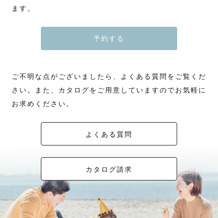
✅交通費について
2. ヒアリング（Zoom / LINE ）
傘越しのカット、雨粒を光に変える撮り方——
📸どんな思いで撮影に向かってる？
ます。
その時の空気感を残した、
やりたいこと・場所・衣装の相談まで
「むしろ雨でよかった」と言ってもらえるように
撮影を依頼して頂いたゲストさんに寄り添って、
・最高の時間と最高の写真をお届けするぞ！の気持ち。
【声や音が聴こえてきそうな写真】
何故なら、2人で写っている写真が
━━━━━━━━━━━━━━━━━━
あたたかい写真に仕上げています。
広島県尾道市から出張いたします。
しっかり対応。
どんな天気でも本気で向き合います。
Lovegraphに撮影を依頼したきっかけや、
・もちちゃんにお願いしてよかったって思ってもらえるように。
【見るとじわっと心があったかくなる写真】
「プリクラ」か「自撮り」だけだったからです。
しっとり深みのある色味が特徴です。
延期のご相談もお気軽にどうぞ。
この撮影で、どんな幸せを形として残したいのか。
・またお願いしたいなって思ってもらえるように。
そういう写真を撮ること心がけています！
【あなたが生きる為の御守りに】
往復3,000円以上かかる撮影場所への出張は
3. 撮影当日
そうして生まれた写真は
大切にしていることなどを
・全力でゲストさんに向き合うぞ！
予約する
ご希望のお色味がある場合は、
別途交通費をいただく場合がございます。
おふたりのテンションに合わせて
10年後に見返したとき
撮影前の段階から、丁寧にヒアリングして、
撮影に向けて不安な点などございましたら遠慮なくお申し付けください
・・・皆さんも、同じような経験あるのではないでしょうか？
あなたと同じ時間を過ごしていた。
参考の写真をご用意いただけますと幸いです。
ご不安な場合はご相談ください。
自然体で進めます。
あの日の気持ちごとよみがえってくる
ゲストさんと一緒に、撮影の時間さえも
私自身元々、写真を撮られることが苦手でした。友達の写真はたくさんス
ね！
一枚になります。
幸せな時間として過ごせるように撮影していきます。
マホにあるのに自分の写っている写真はほとんどんなく…。
撮影前に
けれど日々は流れ、
4. 納品・アルバム作成も可能
ある日、プロのカメラマンさんに撮って頂ける機会がありました。その時
「我が子が人見知りで…」
そんな時、TwitterやFacebookを通してLovegraphの存在を知りました。
その時間の温度や空気は少しずつ遠ざかっていく。
✅最後に
写真データは丁寧にレタッチ後納品。
💬【お客さんの声】
「色んな不安があるけど、、幸せな写真を撮ってもらいたい！」という
初めて、「撮ってもらうってこんなに楽しいんだ！」と、心から感動しま
「言う事聞かないかもしれません」
ご不明な点がございましたら、よくある質問をご覧くだ
˗ˋˏ 🌱撮影に対しての想い ˎˊ˗
可能な限り早く欲しい場合は
こんな言葉をいただいています。
「ワクワク」の気持ちを持って依頼していただければ、
した。また、その写真を通して自分を少し好きになれました。それから私
「出張撮影が初めてで緊張する…」
だから忘れても大丈夫なように。
最後までお読みいただきありがとうございます😊
ご相談ください。
「なおきさんのお人柄や優しい空気感で1日ずっと楽しく撮影できたの
僕が持つ全ての技術を持って、最高な写真を撮らせていただきます。
もこんな感動をゲストさんにもっと届けられるようになりたい！そして、
とよく言われます！ほとんどの方がそうです！でも安心してください！
金銭に余裕がなく、
さい。また、カタログをご用意していますのでお気軽に
スマホでなんでも撮れる今、
皆様とお会いできるのを楽しみにしております！
で、
写真を通してもっと自分を好きになってもらいたい！という思いを込めて
お子様にはお友達のように一緒に遊んでもらえるように
そんなに遠くへ行けない私たちにとって、
その日の笑い声も、
私はカメラマンを呼んでまで自分たちでは残せない日常の写真を撮っても
［撮影地について］
写真も自然な笑顔になっていて自分たちが思い描いていた完成になってま
実際のゲスト様のレビューを見ていただけたら、より僕の撮影に対するイ
撮影するようになりました。
大人の方には初めて会った気がしないと思ってもらえるように心がけてい
全国にカメラマンが居ることはとても魅力的！
まなざしも、
お求めください。
らうことに、大きな価値があると感じます。
大阪を中心に関西で撮影をしております！
した」
メージがつきやすいかと思います。
ます。
言葉にならない想いも。
「私たちのオーダーになかった演出まで考えてくださり、当日の状況に合
（今まで出会ってくれたゲストの皆様、本当にありがとうございます😌）
その中で、赤いマフラーで笑顔のアイコンが印象だった「みやむ」さんに
自分でも気づかない、ふとした時の素の表情。
その他地域も対応可能ですので一度ご相談ください。
わせた様々なご提案のおかげで、本当に満足して楽しく撮影できました」
予定が〇になっていても前後の撮影の関係で
撮影依頼。
空気ごと写真に残します。
自分はこんなふうに笑うのか。
※往復交通費が3000円を超える場合、追加で交通費・出張費をご負担いた
「光の加工で後から綺麗にするカメラマンさんもいますが、この方はその
移動時間等でご依頼をお受けできない場合がございます。ご了承くださ
よくある質問
いつも過ごすこの場所は、こんなに素敵な場所なんだ。
だいております。予めご了承ください。
場で一発に決めてくれます。迷われている方にはこちらの方をおすすめし
い。
申し込む前は、プロのカメラマンにデートの様子を撮ってもらうの恥ずか
あなたが生きた証として。
ます」
｛離島での撮影について｝
👤 あやぱんってどんな人？
しいな。とか
そして、いつかのあなたを支える御守りとして。
そう気づいてもらえると思います。
［最後に］
石垣島や宮古島などの離島での撮影依頼では、通常料金＋カメラマンの交
広島県東部在住
どんなポーズしたら良いんだろう？
📖【受賞歴・撮影実績】
通費などが追加されます。
最後まで読んで頂きありがとうございました🌟
広島県、岡山県を中心に山陰や四国にも撮影に行かせて頂いております。
SNSに載っていたカップルのように写れるかな？と心配していました。
━━━━━━━━━━━━━━━━━━
カタログ請求
日常の写真はいつ撮らなきゃ、という決まりがありません。
写真は
ゼクシィ 2025年2月号 街撮り特集 掲載
時期や島によって、金額が変わってきますので、お気軽にご相談くださ
撮りたいと思ったその時が1番のタイミングです。
そのときの空気や温度、声や間までも残せると思っています。
IPA（国際写真賞）プロ部門 Wedding 佳作
い。
👑Lovegraphers AWARD 2021 Best Hospitality賞
しかし、被写体未経験の私たちでも全く問題ありませんでした！
「幸せな瞬間を映画のワンシーンに」
総合写真展（全国公募）優秀賞
また２,3ヶ月前までにご相談をいただけると、対応しやすくなります。
👑QUATER AWARD 2021秋 最優秀賞
カメラマンさんがリードしてくれ、自然体な様子と、
明日大切な人と写真を撮ってみようかな。
キレイなカットだけじゃ伝わらない、
Lovegraph社内 最優秀賞・優秀賞・年間特別賞 複数回受賞
ご相談、お待ちしております。
👑QUATER AWARD 2021秋 優秀賞
夕日のあたたかい光に包まれた、ドラマチックな様子を残してくれまし
フィルムのような柔らかな質感と、
すっちゃんに写真撮ってもらいたいな。
その人らしさとか、その場の流れとか、
フォトマスター検定1級
🎖平均レビュースコア★★★★★
た。
物語を感じる写真を得意としています。
あとから見返したときに
どんな天気でも
ご覧いただきありがとうございました。
🎖撮影組数350組以上（Lovegraph外も含む）