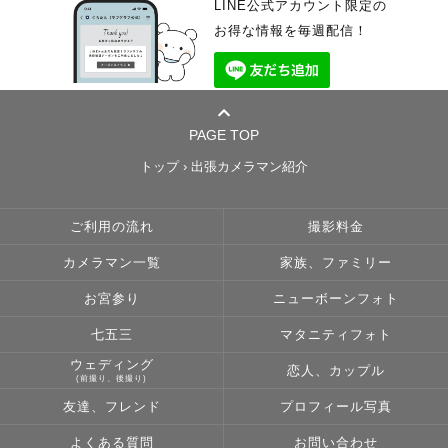
・ご旅行同行撮影
是非、素敵な一日をもっと最高な一日になるようなお手伝いをさせてくだ
どんな天気でも本気で向き合います。
LINE公式アカウント限定の
・イベント・法人撮影（会社プロフィール・広告用など）
さい。
延期のご相談もお気軽にどうぞ。
「発語がない」
お得な情報を毎週配信！
・エスコンフィールドでの撮影
そうして生まれた写真は
「感覚過敏」
10年後に見返したとき
「極度の人見知りさん」
あの日の気持ちごとよみがえってくる
「癇癪持ちさん」など…
𓂃‪𓂃𓂃𓂃𓂃𓂃𓂃𓂃𓂃𓂃𓂃𓂃𓂃𓂃𓂃𓂃𓂃𓂃𓂃𓂃𓂃𓂃𓂃𓂃𓂃𓂃
一枚になります。
特性を持っているお子様ひとりひとりに合わせた対応が可能です⭕️
💬【お客さんの声】
✎ ご指名特典
こんな言葉をいただいています。
またお子様の好きな場所へ一緒に移動して撮影ができるので、特性を持っ
PAGE TOP
・無料アイテム貸し出し
「なおきさんのお人柄や優しい空気感で1日ずっと楽しく撮影できたの
たお子様だからこそ『出張撮影がオススメ』です🌟
シャボン玉、黒板、カチンコ、ベール、
で、
トップ
›
出張カメラマン紹介
バースデータペストリー(誕生日用の英字入りの布)、ぬいぐるみ、造花、
写真も自然な笑顔になっていて自分たちが思い描いていた完成になってま
お子様の安全確保を最優先で、
おもちゃのカメラ
した」
どこへ走っていってしまっても
「私たちのオーダーになかった演出まで考えてくださり、当日の状況に合
全力で走って追いかけます🏃‍♀️💨
ご利用の流れ
撮影料金
ウェディングドレスも貸し出し可能なのでご希望であればお申し付けくだ
わせた様々なご提案のおかげで、本当に満足して楽しく撮影できました」
ご家族のどんな姿も綺麗に残します📸
さい。
「光の加工で後から綺麗にするカメラマンさんもいますが、この方はその
安心してお任せ下さいませ🙌💓
場で一発に決めてくれます。迷われている方にはこちらの方をおすすめし
カメラマン一覧
家族、ファミリー
事前に打ち合わせしてご持参させていただきます。
ます」
𓂃‪𓂃𓂃𓂃𓂃𓂃𓂃𓂃𓂃𓂃𓂃𓂃𓂃𓂃𓂃𓂃𓂃𓂃𓂃𓂃𓂃𓂃𓂃𓂃𓂃𓂃
お宮参り
ニューボーンフォト
📖【受賞歴・撮影実績】
˗ˏˋ 撮影ジャンルについて ˎˊ˗
その他ご質問がございましたら、LINEよりお問い合わせ下さい。
ゼクシィ 2025年2月号 街撮り特集 掲載
七五三
マタニティフォト
IPA（国際写真賞）プロ部門 Wedding 佳作
753
総合写真展（全国公募）優秀賞
北海道神宮と護国神社での撮影件数50件以上！
ウェディング
恋人、カップル
Lovegraph社内 最優秀賞・優秀賞・年間特別賞 複数回受賞
ご祈祷中に撮影が可能な神社さん等のご相談に乗ることも可能です⭕️
(前撮り、後撮り)
フォトマスター検定1級
どんな天気でも
また着付けの資格を持っています。
友達、フレンド
プロフィール写真
どんな場所でも
お子様のお着物、袴、ママの訪問着の着付けのお手伝いが可能です👘
どんな緊張した方でも
着付け先のご紹介も出来ますのでお気軽にご相談ください☺️
よくある質問
お問い合わせ