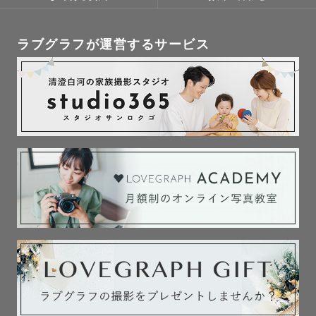
最高の表情を逃さない——そのための準備を
毎回欠かしません。
「当日、お子様がお着物を脱いでしまった」
「ママの着物が着崩れてしまった」
🗂【対応メニュー】
ラブグラフが運営するサービス
前撮り／後撮り／1日撮影プラン（前撮りをじっくり丸1日かけて撮影）
そんな状況でも着付けし直して撮影再開したことがございます💓
カップル・入籍フォト
お着物を脱いじゃった姿も可愛く残します📸
その他、お宮参り／七五三／ファミリーフォトもお気軽にご相談くださ
い。
wedding
📋【撮影にあたって】
北海道へ移住したちゃんまりだからこそわかる
1組1組に全力を注ぐため、前後の撮影の間に
北海道でオススメのスポットや北海道らしさを詰め込んだ撮影が可能です
2時間のゆとりを設けています。
💍
ロケハンや機材セッティングなど、準備を万全に整えてから撮影に臨みま
す。
道外からのご旅行ウェディング撮影率90%💍
交通費は3,000円分込み。遠方の場合も、事前にお見積もりをお出ししま
ご旅行での撮影はお任せ下さい💪
す。
撮影許可が必要な場所は、取得まできちんと
サポートします。
˗ˏˋ 日程について ˎˊ˗
📩【ご相談・ご予約】
平日でも土日祝日でも、事前にご相談頂ければ日程調整が可能です⭕️
【ご予約までの流れ】
カレンダーが×になっている場合でも撮影を承れる場合もございます☺️
① 公式LINEよりご連絡（30秒で完了）
② 内容確認・日程調整
ゲスト様一人一人に寄り添って撮影をしたい！
③ ご予約確定
④ ご希望に応じてLINE・Zoomで顔合わせ
そのため1日1組限定での撮影を行なっており、
⑤ 撮影当日——思いきり楽しみましょう！
当日お子様のトラブル、公共交通機関のトラブルなどがあった場合も、お
ご連絡の際に、撮影ジャンル・希望の場所・日時が決まっていればお知ら
時間の前後を柔軟に対応しております。
せください。