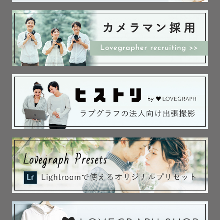
決まっていなくても問題ありません。
どんなご不安も、一度ご相談くださいませ😌
LINEからのメッセージには、可能な限り当日中にご返信しています。
📞 気軽にメッセージください。
ふたりのこと、聞かせてください。
˗ˏˋ 指名料について ˎˊ˗
🙋【プロフィール】
時期により金額が変動することがございます。
金親直樹（かねおやなおき/1997年11月3日生まれ/尼崎出身
リピーター様は指名料から2000円割引させていただきます。
好きなもの：古着 / サウナ / ウェイクボード / ラーメン / チーズケーキ / 梅
⚠️みてねアプリからのご依頼は対象外です⚠️
酒 / ドラクエ
学生時代はブレイクダンスと写真に明け暮れていました。
˗ˏˋ 交通費について ˎˊ˗
✳️交通費なしで対応出来る地域
↪︎札幌市内全域、小樽、新千歳、旭川、富良野、美瑛、ニセコエリア
✳️上記以外の道内エリア
↪︎別途交通費のご負担あり
✳️道外での撮影
↪︎交通費・宿泊費のご負担あり
✳️九州
↪︎帰省の際、交通費なしでも撮影を承れる可能性がございます。
詳細は下記公式ラインにてお問い合わせください✉️
公式ライン限定のお得な情報もございます🎉
皆様からのご登録とお問い合わせ、お待ちしております☺️