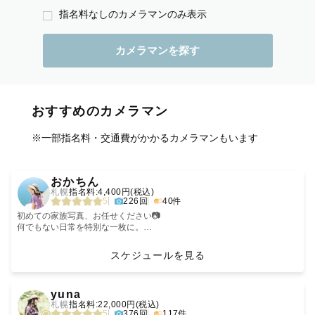
指名料なしのカメラマンのみ表示
おすすめのカメラマン
※一部指名料・交通費がかかるカメラマンもいます
‹
›
おかちん
札幌
指名料:4,400円(税込)
5
226回
40件
初めての家族写真、お任せください📷
何でもない日常を特別な一枚に。
あなたのストーリーを大切に切り取ります。さらに、社内カメラマンの中
で**わずか20％しか認定されない「ゴールドランクカメラマン」**に選ば
スケジュールを見る
れました😳
‹
›
技術と経験を活かして、大切なご家族の笑顔を安心してお任せいただけま
yuna
す。
札幌
指名料:22,000円(税込)
5
376回
117件