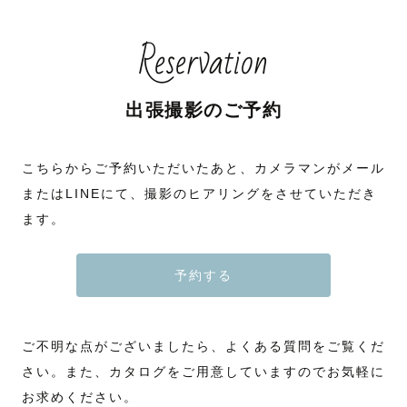
元々旅行が大好きで、これまで44都道府県を訪れています。
『あなたの専属カメラマンになりたい。』
どんな街で過ごしてきたか。
撮影が、ただの記録じゃなく “家族の幸せな1日” になりますように🌿
その経験から、撮影の合間におすすめスポットや美味しいお店の話題で盛
という気持ちから、あらゆるシチュエーションの撮影を承っております。
ふたりにとって大切な場所や時間のこと。
り上がることもよくあります🍶✨
大切な撮影だからこそ、いつものカメラマンなら安心して頼めるなと思っ
当日は、気負わせないことを大切にしています。
Reservation
て欲しいからです。
ゆるい空気の中で、いつのまにか自然な表情が出てくる。
北海道大好きなちゃんまりが、
家では旦那さんとお寿司屋さんめぐりを楽しんだり、お酒をちょっと特別
でも、撮るものはしっかり撮る。
北海道の景色を生かした写真を残します🐮✨
に楽しむ工夫をしたり。
ウエディングの時にお会いしたゲスト様と、マタニティ、ニューボーン、
「緊張していたのに、気づいたら笑っていた」
普段の暮らしの中にある小さな幸せを見つけるのが得意です。
七五三…とリピートして頂けることも増え、家族が増えたり、会っていな
そう言ってもらえる撮影を、毎回目指しています。
かった間のお話をしたりする時間がとても幸せだなと思っています。
その日のことを
出張撮影のご予約
だからこそ撮影でも「なんでもない日常を特別な一枚に」することを大切
人生の節目、節目でお会い出来るカメラマンになりたいと思っています。
ずっと好きでいられる写真を
˗ˏˋ 写真に対する想い ˎˊ˗
にしています。
残しに行きましょう。
お子さまが元気いっぱいでも、人見知りでも大丈夫。
◆北海道での撮影について◆
スマホで写真を残せる時代だからこそ、
まるで友達のようにリラックスできる空気をつくりながら、自然な笑顔を
私は札幌が担当の地域になりますが、他道内、道外についても追加の交通
💬【はじめに】
「カメラマンに撮ってもらってよかった」
こちらからご予約いただいたあと、カメラマンがメール
残します。
費がかかりますが、ご指名頂ければお伺いします。
こんなお悩み、ありませんか？
と思っていただけるような思い出を、写真を通してお届けしたい。
「カメラの前だと緊張してしまう」
またはLINEにて、撮影のヒアリングをさせていただき
𓂃‪𓂃𓂃𓂃𓂃𓂃𓂃𓂃𓂃𓂃𓂃𓂃𓂃𓂃𓂃𓂃𓂃𓂃𓂃𓂃𓂃𓂃𓂃𓂃𓂃𓂃
北海道は季節が目まぐるしく変わるので、早めにご相談頂けるとその時期
「ポーズが分からないし、どんな写真になるか不安…」
その思いのきっかけは、私が24歳のときに愛する母を亡くしたことでし
ます。
に1番あった場所をオススメ出来るのでご相談下さい♪
「彼氏が写真に乗り気じゃなくて…」
た。
✎ 撮影に込める想い
「アルバムで見たここで撮りたいけど季節はいつ？」
「おしゃれな写真を撮りたいけど、何を準備すればいいか分からない」
「お花畑のオススメは？」
ご安心ください。
家にいるのが当たり前だと思っていたお母さん。
「〇月に北海道に行くけどその時のおすすめは？」
撮影前にLINE・Zoomで顔合わせを
お葬式で母の写真が必要だと言われて初めて、
予約する
☾ 撮影するのは“ただの写真”ではありません。
などなど…
行っています。
母が母として過ごしていた写真がほとんどないことに気付きました。
笑顔も涙も、その瞬間の温度や空気ごと切り取り、未来に残る宝物にして
わからないことがあれば何でも聞いてくださいね。
場所・服装・イメージだけでなく
ほしいと思っています。☽
ふたりの出会いのことや
残っているのは私のソロショットばかり。
◆質問や空き日程のご相談◆
この日をどんな一日にしたいかまで
大切にしているのは、どんな状況でもご家族が安心して過ごせる空気づく
この地域まで来れますか？のご相談や、
一緒に話しながら決めていきます。
もっと早く家族の思い出を残す価値に気付けていれば、
ご不明な点がございましたら、よくある質問をご覧くだ
り。
△や×になっている場合も、早めにご相談頂けましたら融通がきく場合も
当日は、まるで友達とお出かけするような感覚で
元気で顔周りがふっくらした頃の母の姿や、
「初めての出張撮影で不安…」
ございますので公式LINE→@060zxctvよりご相談下さい。
撮影をスタートできます。
家族のために美味しい料理を作ってくれている母の姿を残せていたかもし
さい。また、カタログをご用意していますのでお気軽に
「子供が人見知りで大丈夫かな？」
れません。
そんな声もよくいただきますが、遊びながら自然な笑顔を引き出すのが得
◆指名料について◆
📷【撮影スタイル】
お求めください。