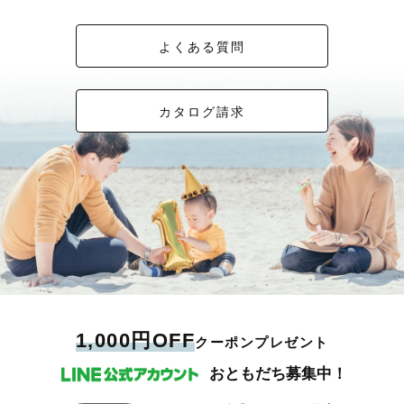
意です𓅯
指名料は時期、内容によって変動します。
「こんな雰囲気がいいな」というぼんやりした
だからこそ、私は「当たり前の日常」を写真に残すことに人一倍こだわり
アートニューボーンについては指名料はかかりません。
イメージでも、Pinterestやインスタの
を持っています。
また、北海道ボールパークFビレッジ（エスコンフィールド）での撮影も
保存画像でも、まったく何も決まっていなくても——
多数経験しています。
◆アートニューボーン撮影について◆
どこからでもお任せください。
記念日やお祝い事は一年に何度も訪れますが、
よくある質問
家族写真や記念撮影はもちろん、イベントや法人様向けの撮影も対応可能
新生児用の小物は日本の作家がデザインや形に拘ったハンドメイドの作品
お話を聞きながら
それと同じくらい、普段の何気ない時間も残してほしい。
です。
をを多く扱っているので、たくさんある中からセレクトして頂けます。
一緒にかたちにしていきます。
「温かさ」と「しっかり感」の両方を大切に、シーンに合わせて撮影いた
もちろんニューボーン撮影も豊富に行っておりますので、寝かしつけなど
撮影当日は、何をすればいいか迷わないよう
自撮りでピースの写真も、
します。
もお任せ下さい。
こちらでリードします。
家族で撮り合う写真ももちろん良いですが、
カタログ請求
でも気負わせるようなことはしません。
安心して任せていただけるように、最後まで寄り添いながら素敵な一枚を
◆最後にカメラマンyunaという人について◆
ゆるい空気の中で進めていきます。
「皆で顔を見合わせ、楽しく話している瞬間」
お届けします🌙
Lovegraph上位10％程のトップカメラマンです。
彼氏さんが写真慣れしていなくても大丈夫。
「一緒に美味しいものを共有している時間」
男性同士でラフに話しながらソロカットで
「転んだお子様をあやすパパママの様子」
―――
落ち着いていて、まったりとした感じなので、テンションが高すぎるのは
安心してもらうところから始めます。
苦手かも…という人にはピッタリだと思います。
自然体で笑い合いたいふたりにも
その日あったすべての瞬間を思い出せるような写真を残せるよう、
✎ 撮影のジャンル
ちなみに笑い方が特徴的…らしいです。(笑)
しっかりポーズを決めてかっこよく撮りたい
事前のヒアリングも丁寧に行なっています。
食べるのが大好き。甘いものよりしょっぱいものがすき！で、お酒は飲め
ふたりにも、どちらにも対応しています。
👪 ファミリー撮影
ませんがおつまみ系が大好きです。
おふたりの理想に合わせて
ご家族での写真はもちろん、
・お誕生日／お宮参り／お食い初め
スタイルを使い分けます。
学生さん、ご夫婦、お一人様の大切な瞬間も、
・七五三／入園入学／卒園卒業
普段は女性の写真を撮ることが多く、アーティスト写真やダンス教室など
慣れてきたらあえてラフな指示であったり
心を込めて寄り添いながらヒアリングから撮影までお手伝いします。
・マタニティ／日常フォト
の発表会を撮ったりもしています。
何も言わないなんてこともしますが
・ニューボーンフォト
そんな2人の時間も大切だと思っています。
安心してご依頼ください🌿
スポーツなどを撮るのも得意ですし、特に女性目線の可愛らしい写真や笑
街中の光や建物を活かしたロケーション撮影も
💍 ウェディング
顔の写真、キメた写真やおしゃれな写真も好きでよく撮ります。
お任せください。
・前撮り・後撮り・カップル撮影
Instagramにはここのアルバムとは一味違う写真もあるのでもし良ければ
屋外撮影だからこそ
1,000円OFF
クーポンプレゼント
検索してみて下さいね！
天気も大切な要素のひとつ。
˗ˏˋ 撮影が不安なママパパへ ˎˊ˗
🎓 その他
雨の日の撮影も対応しています。
障害を持つお子様の支援施設で6年勤務しています👧🏻
おともだち募集中！
・プロフィール写真
一組ひとくみ、その方たちに寄り添い、思い出に残る一枚が残せたらと思
傘越しのカット、雨粒を光に変える撮り方——
2歳〜18歳までの幅広い年齢、個性いっぱいのお子様と
・フレンズ撮影
っています。
「むしろ雨でよかった」と言ってもらえるように
毎日一緒に過ごしながら、個別支援を行っています☺️