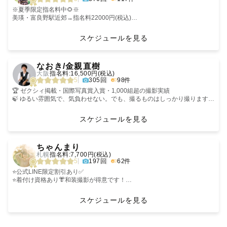
子供が小さくても、わがまま言っても大丈夫💛
面倒見の良さで自然な笑顔を引き出します𓅯
※夏季限定指名料中🌻※
美瑛・富良野駅近郊→指名料22000円(税込)
「ほんわかして安心できました」
札幌市内→指名料5500円(税込)
「人見知りの子がすぐ懐いてびっくり」
スケジュールを見る
そんな嬉しい声をたくさんいただいています。
になります。
(お申し込み後に変更いたします)
‹
›
特別な日も、なんでもない日も。
なおき/金親直樹
“今この瞬間”を家族の宝物に残すお手伝いをします📸
✎︎＿＿＿＿＿＿＿＿＿＿＿＿
大阪
指名料:16,500円(税込)
5
305回
98件
𓂃‪𓃱𓈒𓏸𓂃𓂃𓂃𓂃𓂃𓂃𓂃𓂃𓂃𓂃𓂃𓂃𓂃𓈒𓏸𓃱𓂃
女性の可愛さ美しさを引き出したい！
笑った顔はいちばんかわいい！
🏆 ゼクシィ掲載・国際写真賞入賞・1,000組超の撮影実績
ちょっとオシャレに、今どきな写真を撮りたい！
🍃 ゆるい雰囲気で、気負わせない。でも、撮るものはしっかり撮ります
✎ 自己紹介
そんな方にお選びいただいています。
🙌 「緊張していたのに、気づいたら自然に笑っていた」——そう言われる
のが一番うれしい
スケジュールを見る
🍀社内上位10%TOPカメラマン
📍 どこかで見た写真じゃなく、あなたたちの街で、あなたたちらしい一枚
1991年生まれの34歳。
🍀ウエディング認定カメラマン
を
‹
›
生まれも育ちも東京ですが、旦那さんの転勤で2023年から北海道に住んで
🍀アートニューボーン認定カメラマン
ちゃんまり
います。
🍀ナチュラルニューボーン認定カメラマン
🙋【カメラマンのこと】
札幌
指名料:7,700円(税込)
金親直樹（かねおやなおき）
5
197回
62件
数多くのご家族を撮影する中で、「自然な笑顔を引き出すこと」「お子さ
◆撮影の種類について◆
最初の一枚は、高校の先輩の結婚式でした。
まが安心できる雰囲気をつくること」に自信があります。
撮ったことなんてなかったけど
⭐️公式LINE限定割引あり✅
ウエディングの前撮り・後撮りやカップル撮影フレンド撮影、ご家族での
頼まれたから撮った。
⭐️着付け資格あり👘和装撮影が得意です！
𓅯 好きなこと
撮影（七五三、お宮参り、お食い初め、お誕生日）など基本的には全ての
後日写真を見た先輩が
⭐️1日1組限定！遅刻や延期も柔軟に対応⭕️
・北海道内旅行🚗とお寿司🍣めぐり
シチュエーションでの撮影を承る事が出来ます。
涙を流して喜んでくれた。
⭐️児童福祉施設で勤務👧🏻遊びながら笑顔を引き出します💪
スケジュールを見る
・美味しいごはん屋さんや日本酒探し
新生児を扱う講習も受講済みですのでナチュラルニューボーンフォト、ア
その瞬間に引き込まれて、今に至ります。
詳しくは下記をお読みください💓
・季節ごとの景色を見に出かけること
ートニューボーンフォトも安心してご依頼下さい。
撮影前によく聞くことがあります。
どこで出会ったか。