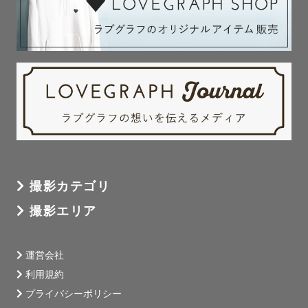
˗ˏˋ ちゃんまりのプロフィール ˎˊ˗
ಇ 95年生まれ、30歳
ಇ 卒業後大好きな旦那さんを追って札幌へ✈️
ಇ 出身は大分県別府市♨️
ಇ 歌が大好き！大学まで声楽専攻♫
ಇ 映画・ゲーム・仮面ライダーが大好き👾
撮影カテゴリ
撮影エリア
運営会社
利用規約
プライバシーポリシー