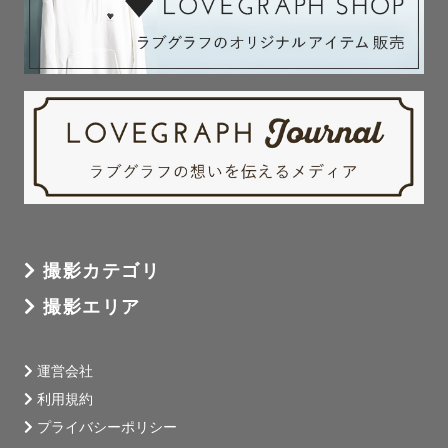
˗ˏˋ ちゃんまりのプロフィール ˎˊ˗
ಇ 95年生まれ、30歳
ಇ 卒業後大好きな旦那さんを追って札幌へ✈️
ಇ 出身は大分県別府市♨️
ಇ 歌が大好き！大学まで声楽専攻♫
ಇ 映画・ゲーム・仮面ライダーが大好き👾
撮影カテゴリ
撮影エリア
運営会社
利用規約
プライバシーポリシー