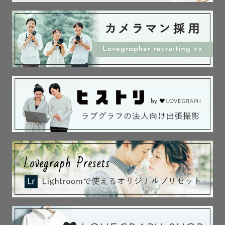
写真を残したその時だけじゃなく何年か後に見返した時にもそこにある愛
どんなご不安も、一度ご相談くださいませ😌
が伝わりますようにと願いを込めています。
ご依頼くださる全ての皆さまが幸せだと思ってくれていることが１番で
す。それが私も幸せです。
˗ˏˋ 指名料について ˎˊ˗
“気づいた時には大切な存在とのキロクを残せない状況になっていた。”
時期により金額が変動することがございます。
リピーター様は指名料から2000円割引させていただきます。
これが1番怖いです。実際、私にも経験があります。
⚠️みてねアプリからのご依頼は対象外です⚠️
大切な存在、それはいなくなったら悲しい存在のことを表すと思います。
友だちでも、恋人でも、家族でも。
今は今しかありません。そう、今のあなたは今しかいないんです。
˗ˏˋ 交通費について ˎˊ˗
元々はただ写真が好きでカメラマンになりましたが、どんな人にも後悔し
✳️交通費なしで対応出来る地域
てほしくない。
↪︎札幌市内全域、小樽、新千歳、旭川、富良野、美瑛、ニセコエリア
ただ、その気持ちです。
カメラマンは、みなさんの今を素敵に写すお手伝いさんです。
✳️上記以外の道内エリア
そのお手伝いさんをいつ呼ぶかはあなた次第です。いつでもご相談お待ち
↪︎別途交通費のご負担あり
していますね。
✳️道外での撮影
ここまで読んでくださりありがとうございました。
↪︎交通費・宿泊費のご負担あり
どんな撮影かは私の作例をご覧ください。ゲストさんの表情や雰囲気でき
✳️九州
↪︎帰省の際、交通費なしでも撮影を承れる可能性がございます。
詳細は下記公式ラインにてお問い合わせください✉️
公式ライン限定のお得な情報もございます🎉
皆様からのご登録とお問い合わせ、お待ちしております☺️