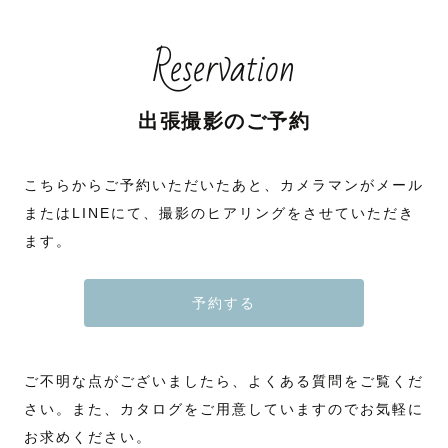
元々旅行が大好きで、これまで44都道府県を訪れています。
前後の撮影地によっては融通も効かせられますが、原則上記のルールを設
🏆【実績】
撮影が、ただの記録じゃなく “家族の幸せな1日” になりますように🌿
その経験から、撮影の合間におすすめスポットや美味しいお店の話題で盛
けることをご理解いただけますと幸いです。
- Lovegraph 上位10％ トップランクカメラマン
り上がることもよくあります🍶✨
- ウェディング認定カメラマン
Reservation
＿＿＿＿＿＿＿＿＿＿＿＿＿＿＿＿＿＿＿＿＿＿
- 撮影件数170件以上、指名数110件以上、お客様レビュー100件以上
北海道大好きなちゃんまりが、
家では旦那さんとお寿司屋さんめぐりを楽しんだり、お酒をちょっと特別
- 🥇2020.7月間最優秀賞 受賞
北海道の景色を生かした写真を残します🐮✨
に楽しむ工夫をしたり。
ページをご覧いただきありがとうございます。
普段の暮らしの中にある小さな幸せを見つけるのが得意です。
下記大切な内容を記載しておりますので、よくお読みいただいた上でご検
🙋【 カメラマンのこと 】
討ください。（特に３の項目が大切です）
はじめまして☀︎ 北海道・旭川市在住でLovegraphカメラマンとして活動し
出張撮影のご予約
だからこそ撮影でも「なんでもない日常を特別な一枚に」することを大切
ている"のむ"です！ラブグラフに所属してまもなく９年目になります。
˗ˏˋ 写真に対する想い ˎˊ˗
にしています。
目次
◎本職にて認定こども園勤務１３年目になりました！お子様の撮影もお任
お子さまが元気いっぱいでも、人見知りでも大丈夫。
１.お知らせ
せください。
スマホで写真を残せる時代だからこそ、
まるで友達のようにリラックスできる空気をつくりながら、自然な笑顔を
２.私について
「カメラマンに撮ってもらってよかった」
こちらからご予約いただいたあと、カメラマンがメール
残します。
３.予約・撮影について
📋【 撮影対応可能な地域 】
と思っていただけるような思い出を、写真を通してお届けしたい。
４.七五三・お宮参りを検討されているみなさんへ
旭川・美瑛・富良野・北竜町など対応可能です！
またはLINEにて、撮影のヒアリングをさせていただき
𓂃‪𓂃𓂃𓂃𓂃𓂃𓂃𓂃𓂃𓂃𓂃𓂃𓂃𓂃𓂃𓂃𓂃𓂃𓂃𓂃𓂃𓂃𓂃𓂃𓂃𓂃
５.最後に
別途交通費をいただければ、帯広などの撮影エリア外でも撮影に参ります
その思いのきっかけは、私が24歳のときに愛する母を亡くしたことでし
ます。
のでご相談ください！
た。
✎ 撮影に込める想い
＿＿＿＿＿＿＿＿＿＿＿＿＿＿＿＿＿＿＿＿＿＿
１.耳よりなお知らせ
💬【 旭川や美瑛・富良野の景色で撮るならこちら！ 】
家にいるのが当たり前だと思っていたお母さん。
（こちらのお知らせは都度更新されます）
5月上旬→桜
お葬式で母の写真が必要だと言われて初めて、
予約する
☾ 撮影するのは“ただの写真”ではありません。
6月中旬→ルピナス畑
母が母として過ごしていた写真がほとんどないことに気付きました。
笑顔も涙も、その瞬間の温度や空気ごと切り取り、未来に残る宝物にして
◎現在2026年12月末までの予約枠を開放中です。
7月上旬〜中旬→ラベンダー畑
ほしいと思っています。☽
◎前後の撮影の移動時間の兼ね合いで空いている時間でもご対応が難しい
7月下旬〜8月上旬→ひまわり畑
残っているのは私のソロショットばかり。
場合があります。予めご了承ください。（先にお問い合わせいただくこと
8月上旬〜9月末まで→北海道ならではの広大な景色と花畑
大切にしているのは、どんな状況でもご家族が安心して過ごせる空気づく
をおすすめします）
10月〜四季彩の丘の花畑など
もっと早く家族の思い出を残す価値に気付けていれば、
ご不明な点がございましたら、よくある質問をご覧くだ
り。
※指名料は時期により変動いたします。（撮影日ではなく予約時期により
が大まかな見頃になります！(天候によって咲く時期が前後しますので、
元気で顔周りがふっくらした頃の母の姿や、
「初めての出張撮影で不安…」
異なります）
SNSなどで現地の状況を確認していただくと良いかもです！)
家族のために美味しい料理を作ってくれている母の姿を残せていたかもし
さい。また、カタログをご用意していますのでお気軽に
「子供が人見知りで大丈夫かな？」
撮影場所にお困りの際は、僕が撮影した写真をご覧いただくか、ご依頼時
れません。
そんな声もよくいただきますが、遊びながら自然な笑顔を引き出すのが得
にお気軽にご相談下さい！
お求めください。