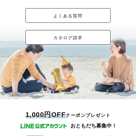
意です𓅯
＿＿＿＿＿＿＿＿＿＿＿＿＿＿＿＿＿＿＿＿＿＿
だからこそ、私は「当たり前の日常」を写真に残すことに人一倍こだわり
２.私について
📷【 追記 】
を持っています。
また、北海道ボールパークFビレッジ（エスコンフィールド）での撮影も
日本の最北端、北海道の利尻島という小さな島出身です。
平日は認定こども園に勤務しているため、基本撮影対応ができません。ま
多数経験しています。
現在は神戸に住んでおりますが、関西を中心に全国各地へ撮影に伺ってい
た、お返事も遅くなることが多いのでご了承ください。
記念日やお祝い事は一年に何度も訪れますが、
よくある質問
家族写真や記念撮影はもちろん、イベントや法人様向けの撮影も対応可能
ます。
基本的には土日祝日のみ撮影対応となりますが、夏休みや冬休みの期間に
それと同じくらい、普段の何気ない時間も残してほしい。
です。
（交通費はご負担いただいております）
は平日でも撮影可能な日があることも。。。
「温かさ」と「しっかり感」の両方を大切に、シーンに合わせて撮影いた
ぜひお気軽にご相談ください😊
自撮りでピースの写真も、
します。
フレンドリーな人柄とよく言っていただけます。当日は安心して現地まで
家族で撮り合う写真ももちろん良いですが、
カタログ請求
いらしてください☺️
📩【指名料の割引】
安心して任せていただけるように、最後まで寄り添いながら素敵な一枚を
プロフィール写真の印象とは違って陽気な人間です😂
SNS掲載OKの方に限り、指名料を3,000円割引させていただきます！
「皆で顔を見合わせ、楽しく話している瞬間」
お届けします🌙
＿＿＿＿＿＿＿＿＿＿＿＿＿＿＿＿＿＿＿＿＿＿
詳しくはご依頼いただき、撮影詳細を決める中で「指名料割引」とお伝え
「一緒に美味しいものを共有している時間」
３.予約・撮影について
ください💡
「転んだお子様をあやすパパママの様子」
―――
💡下記、大切なお願いごとです。
その日あったすべての瞬間を思い出せるような写真を残せるよう、
✎ 撮影のジャンル
①公式HPにもありますように撮影に利用する公園や神社へ 外部のカメラ
事前のヒアリングも丁寧に行なっています。
マンを呼んでの商用撮影が可能かどうかのご確認を予めゲスト様へお願い
👪 ファミリー撮影
しております。
ご家族での写真はもちろん、
・お誕生日／お宮参り／お食い初め
（HPに記載がある場合でも、最新の情報をご確認頂きたいためお電話に
学生さん、ご夫婦、お一人様の大切な瞬間も、
・七五三／入園入学／卒園卒業
て確認をお願いします。） 申請が必要な撮影地もある為、早め(2週間前
心を込めて寄り添いながらヒアリングから撮影までお手伝いします。
・マタニティ／日常フォト
ぐらい)のご予約がお勧めです。
・ニューボーンフォト
安心してご依頼ください🌿
②遠方への撮影は、別途交通費をゲスト様にご負担いただく場合がござい
💍 ウェディング
ます。予めご了承ください。
・前撮り・後撮り・カップル撮影
兵庫/大阪/京都/奈良
1,000円OFF
クーポンプレゼント
この４府県であれば交通費かからない場所がほとんどです。
˗ˏˋ 撮影が不安なママパパへ ˎˊ˗
🎓 その他
※移動は基本的に交通機関を用いるため車でしかいけない場所での撮影
障害を持つお子様の支援施設で6年勤務しています👧🏻
おともだち募集中！
・プロフィール写真
は要相談となります。 滋賀県、和歌山県南部でご希望の方は必ず予め公式
2歳〜18歳までの幅広い年齢、個性いっぱいのお子様と
・フレンズ撮影
LINEにてご相談ください。
毎日一緒に過ごしながら、個別支援を行っています☺️