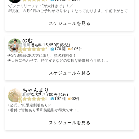
子供が小さくても、わがまま言っても大丈夫💛
面倒見の良さで自然な笑顔を引き出します𓅯
＼“ファミリーフォト”が大好きです！／
※現在、８月9月のご予約が取りやすくなっております。午前中がとても
「ほんわかして安心できました」
人気ですが、午後の優しい光で映すととっても綺麗に写真に残ります。
「人見知りの子がすぐ懐いてびっくり」
早朝や夕方15時半以降の撮影がおすすめなシーズンです。ぜひご検討くだ
スケジュールを見る
そんな嬉しい声をたくさんいただいています。
さい〜！
（10:00~15時ごろまではかなり気温が高くなります。安全のために避けて
‹
›
特別な日も、なんでもない日も。
いただくか室内での撮影をお勧めします）
のむ
“今この瞬間”を家族の宝物に残すお手伝いをします📸
旭川
指名料:15,950円(税込)
🏆２０２３年 社内四半期優秀賞受賞（おひとり部門）
5
170回
105件
𓂃‪𓃱𓈒𓏸𓂃𓂃𓂃𓂃𓂃𓂃𓂃𓂃𓂃𓂃𓂃𓂃𓂃𓈒𓏸𓃱𓂃
🏆２０２５年 社内四半期優秀賞受賞(ファミリー部門)
💍Lovegraphウエディング認定カメラマン
🌟SNS掲載OKの方に限り、指名料割引！
👶🏻ナチュラルニューボーンフォト認定カメラマン
🌟天候に合わせて、時間変更などの柔軟な撮影対応可能！
✎ 自己紹介
⛩️七五三、お宮参り認定カメラマン
🌟認定こども園に勤務＆８月末～１児のパパ💡 お子様の撮影もお任せくだ
👧🏻スタジオで勤務経験あり。お子さま撮影はお任せください。
さい！
スケジュールを見る
詳細は下記をご覧ください！
1991年生まれの34歳。
‹
›
生まれも育ちも東京ですが、旦那さんの転勤で2023年から北海道に住んで
【秋・春の撮影ご検討の方へお願い】
- - - - - - - - - - - - - - - - - - - -
ちゃんまり
います。
日時は必ず確定させた後ご予約ください！担当が出来ないという悲しいこ
札幌
指名料:7,700円(税込)
とにならないためにご協力いただけますと嬉しいです。
ゲストの皆様に寄り添ってたくさんお話をしながら、
5
197回
62件
数多くのご家族を撮影する中で、「自然な笑顔を引き出すこと」「お子さ
迷っている方やまだ神社などにも確認していない場合はできれば予め私の
ほっこりするような…
まが安心できる雰囲気をつくること」に自信があります。
公式LINEへご相談や現地に確認を必ずお願いします！
幸せが広がっていくような…
⭐️公式LINE限定割引あり✅
数年後に見返したときに色んなことを思い出して話のキッカケになるよう
⭐️着付け資格あり👘和装撮影が得意です！
𓅯 好きなこと
また、例年秋（10月~12月1週目）・春（3月後半〜4月2週目）はたくさん
な…
⭐️1日1組限定！遅刻や延期も柔軟に対応⭕️
・北海道内旅行🚗とお寿司🍣めぐり
のお問い合わせをいただきます。
そんな瞬間を写真に残していきます！
⭐️児童福祉施設で勤務👧🏻遊びながら笑顔を引き出します💪
スケジュールを見る
・美味しいごはん屋さんや日本酒探し
１組でも多くのゲスト様とお会いできたらと考えていますので、
詳しくは下記をお読みください💓
・季節ごとの景色を見に出かけること
午前：遅くて10:00から
- - - - - - - - - - - - - - - - - - - -
午後：早くて13:30からの予約枠を開放しております。