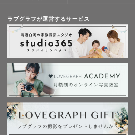
約をおすすめします。
※住吉大社・平安神宮・大阪天満宮は撮影不可の認識です。必ず予約前に
「当日、お子様がお着物を脱いでしまった」
確認ください。
「ママの着物が着崩れてしまった」
ラブグラフが運営するサービス
◎お宮参りのご家族さまへ
そんな状況でも着付けし直して撮影再開したことがございます💓
ここ10年程、お祝い着を着付けなかった月はない程お宮参りの撮影を担当
お着物を脱いじゃった姿も可愛く残します📸
させていただいています。
生後間もない赤ちゃんも何百人と抱っこしてきました。
安心してお任せくださいね🌼不安なことがあれば遠慮せずご相談くださ
wedding
い。
北海道へ移住したちゃんまりだからこそわかる
北海道でオススメのスポットや北海道らしさを詰め込んだ撮影が可能です
◎七五三のご家族さまへ
💍
被布・羽織袴・三つ身・四つ身（全てお着物の名称です）
こちらは全て１からお着付けできるスキルがあります。
道外からのご旅行ウェディング撮影率90%💍
当日の朝もしかしたら着物が嫌で着物を着れなくても、当日移動した後着
ご旅行での撮影はお任せ下さい💪
崩れたとしてもご安心くださいね。
ご相談させてもらいながら最善の状態になるように私も協力します。
家族の一員、のつもり（気持ち）で当日は参加させてもらいます。
また、時期によっては千歳飴がない神社もあります。当日神事がないか
˗ˏˋ 日程について ˎˊ˗
や、撮影が可能かなど必ずご確認ください。
平日でも土日祝日でも、事前にご相談頂ければ日程調整が可能です⭕️
カレンダーが×になっている場合でも撮影を承れる場合もございます☺️
＿＿＿＿＿＿＿＿＿＿＿＿＿＿＿＿＿＿＿＿＿
５.最後に
ゲスト様一人一人に寄り添って撮影をしたい！
ここまで気になって読んでくださっている、素敵なゲストさんに少しでも
そのため1日1組限定での撮影を行なっており、
気持ちが伝われば嬉しいです。
当日お子様のトラブル、公共交通機関のトラブルなどがあった場合も、お
私は、写真に映る皆さんの「ありのまま」を。「らしさ」を写真に残した
時間の前後を柔軟に対応しております。
い。