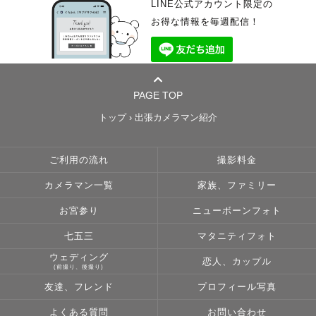
・ご旅行同行撮影
また、全てのゲストへ一度下記の私の公式LINEにてお問い合わせをいただ
LINE公式アカウント限定の
・イベント・法人撮影（会社プロフィール・広告用など）
いた上でご予約していただくことをお勧めしております。
「発語がない」
お得な情報を毎週配信！
・エスコンフィールドでの撮影
「感覚過敏」
「極度の人見知りさん」
◎小物はゲストさまにご準備をお願いしております。アドバイスは出来ま
「癇癪持ちさん」など…
𓂃‪𓂃𓂃𓂃𓂃𓂃𓂃𓂃𓂃𓂃𓂃𓂃𓂃𓂃𓂃𓂃𓂃𓂃𓂃𓂃𓂃𓂃𓂃𓂃𓂃𓂃
すのでご相談ください！
◎主にLINEでのやり取りをお願いしております。事前にzoomでの打ち合
特性を持っているお子様ひとりひとりに合わせた対応が可能です⭕️
わせもおすすめしておりますので希望の方はLINEにてお申し付けください
✎ ご指名特典
☺️
またお子様の好きな場所へ一緒に移動して撮影ができるので、特性を持っ
PAGE TOP
・無料アイテム貸し出し
◎ご希望カットをもとにその時の様子を見ながら撮影を進めます。撮影に
たお子様だからこそ『出張撮影がオススメ』です🌟
シャボン玉、黒板、カチンコ、ベール、
おいて指示書などは簡単に（ない方が）ファミリーフォトは順調に進むこ
トップ
›
出張カメラマン紹介
バースデータペストリー(誕生日用の英字入りの布)、ぬいぐるみ、造花、
とが多いです。ご参考ください。
お子様の安全確保を最優先で、
おもちゃのカメラ
◎より良い撮影にするため、撮影に対する想いなどぜひお聞かせくださ
どこへ走っていってしまっても
い。
全力で走って追いかけます🏃‍♀️💨
ご利用の流れ
撮影料金
ウェディングドレスも貸し出し可能なのでご希望であればお申し付けくだ
◎７５枚納品のところ、１００枚以上納品は必ずお約束いたします。撮影
ご家族のどんな姿も綺麗に残します📸
さい。
した写真から私がセレクトしたものが納品されます。
安心してお任せ下さいませ🙌💓
また、納品枚数には制限がございます。それ以上のお渡しは出来かねます
カメラマン一覧
家族、ファミリー
事前に打ち合わせしてご持参させていただきます。
のでご注意ください。
𓂃‪𓂃𓂃𓂃𓂃𓂃𓂃𓂃𓂃𓂃𓂃𓂃𓂃𓂃𓂃𓂃𓂃𓂃𓂃𓂃𓂃𓂃𓂃𓂃𓂃𓂃
◎未編集のデータはルール上お渡しできませんのでご理解いただけますと
お宮参り
ニューボーンフォト
嬉しいです。必ずカメラマンページの作例イメージをご覧ください。色味
˗ˏˋ 撮影ジャンルについて ˎˊ˗
その他ご質問がございましたら、LINEよりお問い合わせ下さい。
は作例のようなものになりますため、予めご確認いただいた上でご検討く
七五三
マタニティフォト
ださい。
753
北海道神宮と護国神社での撮影件数50件以上！
ウェディング
恋人、カップル
＿＿＿＿＿＿＿＿＿＿＿＿＿＿＿＿＿＿＿＿＿＿
ご祈祷中に撮影が可能な神社さん等のご相談に乗ることも可能です⭕️
(前撮り、後撮り)
４.七五三・お宮参りを検討されているみなさんへ
まずは七五三・お宮参りを迎えられるご家族の皆さま、この度はおめでと
また着付けの資格を持っています。
友達、フレンド
プロフィール写真
うございます。
お子様のお着物、袴、ママの訪問着の着付けのお手伝いが可能です👘
人気シーズンはほとんどの日程が満枠になるため早めの問い合わせ・ご予
着付け先のご紹介も出来ますのでお気軽にご相談ください☺️
よくある質問
お問い合わせ