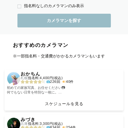
指名料なしのカメラマンのみ表示
おすすめのカメラマン
※一部指名料・交通費がかかるカメラマンもいます
‹
›
おかちん
札幌
指名料:4,400円(税込)
5
226回
40件
初めての家族写真、お任せください📷
何でもない日常を特別な一枚に。
あなたのストーリーを大切に切り取ります。さらに、社内カメラマンの中
で**わずか20％しか認定されない「ゴールドランクカメラマン」**に選ば
スケジュールを見る
れました😳
‹
›
技術と経験を活かして、大切なご家族の笑顔を安心してお任せいただけま
みづき
す。
兵庫
指名料:3,300円(税込)
5
834回
254件