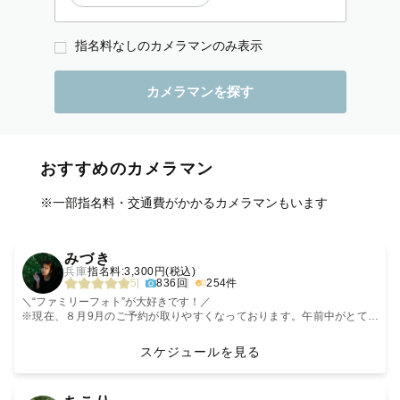
指名料なしのカメラマンのみ表示
おすすめのカメラマン
※一部指名料・交通費がかかるカメラマンもいます
‹
›
みづき
兵庫
指名料:3,300円(税込)
5
836回
254件
＼“ファミリーフォト”が大好きです！／
※現在、８月9月のご予約が取りやすくなっております。午前中がとても
人気ですが、午後の優しい光で映すととっても綺麗に写真に残ります。
早朝や夕方15時半以降の撮影がおすすめなシーズンです。ぜひご検討くだ
スケジュールを見る
さい〜！
（10:00~15時ごろまではかなり気温が高くなります。安全のために避けて
いただくか室内での撮影をお勧めします）