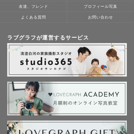
大切な存在、それはいなくなったら悲しい存在のことを表すと思います。
その人らしさとか、その場の流れとか、
フォトマスター検定1級
友だちでも、恋人でも、家族でも。
私は、撮りためた家族の写真を
あとから見返したときに
どんな天気でも
友達、フレンド
プロフィール写真
眺めることがあります。
「その瞬間を思い出せる」ことが
どんな場所でも
今は今しかありません。そう、今のあなたは今しかいないんです。
どんな緊張した方でも
よくある質問
お問い合わせ
元々はただ写真が好きでカメラマンになりましたが、どんな人にも後悔し
小さかった娘たち。
何より大事。
最高の表情を逃さない——そのための準備を
てほしくない。
笑っている顔。
毎回欠かしません。
ただ、その気持ちです。
何気ない日常。
僕が大切にしているのは、
カメラマンは、みなさんの今を素敵に写すお手伝いさんです。
“ただ撮る”じゃなくて、
🗂【対応メニュー】
ラブグラフが運営するサービス
そのお手伝いさんをいつ呼ぶかはあなた次第です。いつでもご相談お待ち
写真を見ていると、
一日のストーリーや、その場にある温度感を
前撮り／後撮り／1日撮影プラン（前撮りをじっくり丸1日かけて撮影）
していますね。
不思議と心があたたかくなる。
写真として、ちゃんと「残る形」にすることです。
カップル・入籍フォト
その他、お宮参り／七五三／ファミリーフォトもお気軽にご相談くださ
ここまで読んでくださりありがとうございました。
私も、誰かにとって
「ざっくりこんなイメージで撮りたい」
い。
どんな撮影かは私の作例をご覧ください。ゲストさんの表情や雰囲気でき
そんな写真を撮りたい。
「まだ何も決まってないけど相談したい」
そんなところからでも、気軽に話してもらえたら嬉しいです。
📋【撮影にあたって】
1組1組に全力を注ぐため、前後の撮影の間に
何年後、何十年後。
あなたの大切な時間が、
2時間のゆとりを設けています。
見返すたびに“心が動く”写真になりますように。
ロケハンや機材セッティングなど、準備を万全に整えてから撮影に臨みま
す。
ふと見返したときに、
交通費は3,000円分込み。遠方の場合も、事前にお見積もりをお出ししま
「あぁ、幸せだったな。」
す。
と思えるような写真を。
撮影許可が必要な場所は、取得まできちんと
サポートします。
皆さまの大切な「今」を、写真という宝物にする
📩【ご相談・ご予約】
お手伝いをさせてください𓂃𓈒𓏸
【ご予約までの流れ】
① 公式LINEよりご連絡（30秒で完了）
② 内容確認・日程調整
✿お会いできることを心よりお待ちしております ✿
③ ご予約確定