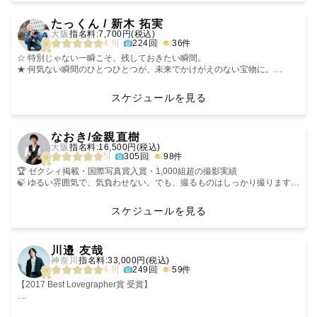
何年後、何十年後に見返しても
特徴は、笑うと目がなくなる童顔です🤗
‹
›
目次
心があたたかくなるように⸜❤︎⸝
みんなの笑顔や一緒に笑うことが大好きで、基本笑ってます✨
たっくん / 新木 拓実
１.お知らせ
幼い頃から動物が大好きで、
大阪
指名料:7,700円(税込)
２.私について
大切に、丁寧に、写真を撮っています𓂃𖤐⁎
お家ではうさぎとハムスターと爬虫類と一緒に暮らしています🐰🐹🦎
⚐ ・・・〈部屋に飾りたくなるような写真を〉
4.9
224回
36件
３.予約・撮影について
ラブグラフアカデミーという写真教室のメンター（講師）も行っています
✑ 撮影は、皆さんの大切な日常に寄り添う時間にしたいと考えておりま
４.七五三・お宮参りを検討されているみなさんへ
🏫
す。「撮影って楽しいね！」とお声をいただけた時は嬉しく最高のプレゼ
☆ 特別じゃない一瞬こそ、残しておきたい瞬間。
５.最後に
.* 𖥧⚘𖤣 カメラマンページをご覧いただき
▼その他こってぃ情報(共通点あるかな？)
ントを頂いたような気持ちになります！
★ 何気ない瞬間のひとつひとつが、未来でかけがえのない宝物に。
ありがとうございます .* 𖥧⚘𖤣
・1995年生まれ
☆ ナチュラルな雰囲気の写真が好きです。
＿＿＿＿＿＿＿＿＿＿＿＿＿＿＿＿＿＿＿＿＿＿
・0歳児女の子のママ👶🏻
★ 何度も見返したくなる写真をお届けします！
スケジュールを見る
１.耳よりなお知らせ
・元 海の動物飼育員🦭
⚐ ⚐ ・・・〈想い〉
（こちらのお知らせは都度更新されます）
はじめまして！
・動物全般好き(魚や爬虫類、鳥も好き)
✑【写真好きな人】を増やしたい。
‹
›
・大阪在住（和歌山に10年ほど在住してました）
カメラマンとしてシャッターを切る時に
「何気ない仕草が、一番の宝物になる」
なおき/金親直樹
◎現在2026年12月末までの予約枠を開放中です。
関西 Lovegrapher の『ちこり』です☺︎
・SixTONES絶賛応援中💎💛
私が大切にしているささやかな想いです☺︎
〜その日、ふとした瞬間に写った家族のかたち〜
大阪
指名料:16,500円(税込)
◎前後の撮影の移動時間の兼ね合いで空いている時間でもご対応が難しい
・朝は絶対パン派🥐
5
305回
98件
場合があります。予めご了承ください。（先にお問い合わせいただくこと
・サツマイモと栗とチョコが好き🍠🌰🍫
このようなお仕事をしておりますが、
撮影の合間、カメラの向こうで一息ついているご家族。特別なポーズでも
をおすすめします）
𓈒 𓏸 𓐍 𓂃 𓈒𓏸 𓂃◌𓈒𓐍 𓈒𓈒 𓏸 𓐍 𓂃 𓈒𓏸 𓂃◌𓈒𓐍 𓈒 𓏸
私は元々、写真に撮られることが苦手でした。
ない、演出された場面でもない
🏆 ゼクシィ掲載・国際写真賞入賞・1,000組超の撮影実績
※指名料は時期により変動いたします。（撮影日ではなく予約時期により
自分のことは好き！日々楽しく過ごしている！
🍃 ゆるい雰囲気で、気負わせない。でも、撮るものはしっかり撮ります
異なります）
それなのに
そのとき、小さな手がそっとママの手を握りました。
🙌 「緊張していたのに、気づいたら自然に笑っていた」——そう言われる
❋ 自己紹介 ❋
🌻こってぃの撮影
写真が苦手で自分の写真は少なかった。
のが一番うれしい
スケジュールを見る
”和やかで柔らかい雰囲気”とよく言われます。
どうして写真が苦手な方がいらっしゃるのか
「ママ、つかれた？」
📍 どこかで見た写真じゃなく、あなたたちの街で、あなたたちらしい一枚
＿＿＿＿＿＿＿＿＿＿＿＿＿＿＿＿＿＿＿＿＿＿
✈︎ 国際結婚
ピシッとしたキメ顔より、きゃっきゃうふふな写真が得意☺️
「ううん、大丈夫だよ」
を
２.私について
✈︎ 3姉妹（5歳 保育園児、12歳 中学生、14歳 中学生）のママ
泣いたり笑ったり、ふざけたり…何気ない仕草や表情をそのまま、ありの
それは、私が思うに
川邉 友哉
日本の最北端、北海道の利尻島という小さな島出身です。
✈︎ 大阪出身
ままをカタチに残すのが好き🎞️
撮られたくない写真を撮られた経験があるから
そんな声が聞こえてきそうな、たった数秒の出来事。ママはその小さな手
🙋【カメラマンのこと】
神奈川
指名料:33,000円(税込)
現在は神戸に住んでおりますが、関西を中心に全国各地へ撮影に伺ってい
✈︎ 和歌山在住
何より、撮影の時間を一緒に楽しんで最高な思い出になるように心がけて
ではないかと思っています。
を優しく包み返し、自然に微笑みました。
金親直樹（かねおやなおき）
4.9
249回
59件
ます。
います。
最初の一枚は、高校の先輩の結婚式でした。
（交通費はご負担いただいております）
あなたらしさをギュギュギュっと全部全部詰め込みましょう！
皆様のパーソナリティや個性は、ユニークで
その隣では、パパが少し離れたところからその様子を見つめています。
撮ったことなんてなかったけど
【2017 Best Lovegrapher賞 受賞】
普段は、子どもたちと関わる仕事をしています🌿
素敵なポイントだと私は思っています。
カメラを向けられると少し照れるタイプのパパ。けれど、そんなふたりを
頼まれたから撮った。
フレンドリーな人柄とよく言っていただけます。当日は安心して現地まで
ただ、人とは違うからこそ、
見ていたその表情は、どんな笑顔よりも柔らかくて優しいものでした。
後日写真を見た先輩が
はじめまして、ともやです！