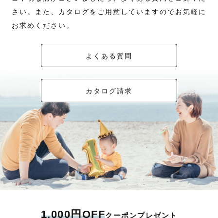
☺️
じっとしていなくても大丈夫。
🌻撮影に…
あとで見返したときに、
当日は、まるで友達とお出かけするような感覚で
◎ご希望カットをもとにその時の様子を見ながら撮影を進めます。撮影に
私は、笑顔いっぱいな写真が大好きです😊
お会いできる日を、心から楽しみにしております！
「ああ、あのときこんな感じだったな」って思い出せるような、そんな写
撮影をスタートできます。
さい。また、カタログをご用意していますのでお気軽に
おいて指示書などは簡単に（ない方が）ファミリーフォトは順調に進むこ
その子らしい「今」が、一番かわいいから☺︎
そして、笑顔を大切にしています。
真を残したいと思っています。
とが多いです。ご参考ください。
📷【撮影スタイル】
お求めください。
◎より良い撮影にするため、撮影に対する想いなどぜひお聞かせくださ
お子さまにも、パパにもママにも、
笑顔って見ているだけで
ひとつひとつ、シャッターを重ねながら
「こんな雰囲気がいいな」というぼんやりした
い。
自然体で
元気になったり、勇気を持てたり、安心感が湧いてきたり…と、とっても
【ご注意事項】
その人らしさ、その瞬間らしさを大切に。
イメージでも、Pinterestやインスタの
◎７５枚納品のところ、１００枚以上納品は必ずお約束いたします。撮影
楽しんでもらえる撮影を心がけています☺️
ステキなパワーがあると思うんです。
保存画像でも、まったく何も決まっていなくても——
した写真から私がセレクトしたものが納品されます。
「○○の笑顔見たら元気でた！」って経験ありませんか？
✑ 交通費：¥3,000まで含まれます（関西県外の超過分は応相談）
また、事前の打ち合わせもすごく大切にしております。
どこからでもお任せください。
よくある質問
また、納品枚数には制限がございます。それ以上のお渡しは出来かねます
皆さんには、笑顔で楽しい日常を過ごしてほしいんです。
✑ 日程×でも対応できる場合あり。お気軽にご相談ください
お話を聞きながら
のでご注意ください。
『未来のあなたへ贈る、今という時間。』
撮影でも、笑顔溢れる楽しい時間になるように、まずは自分から！ってこ
はじめはLINEやzoomにてやり取りをさせていただきます！
一緒にかたちにしていきます。
◎未編集のデータはルール上お渡しできませんのでご理解いただけますと
とで、撮影中ずっと笑ってます😊✨
撮影当日は、何をすればいいか迷わないよう
嬉しいです。必ずカメラマンページの作例イメージをご覧ください。色味
撮影した日や写真が、皆さんにとって笑顔になるきっかけになれば、めち
『どんな場所で撮ったらいいかわからない』
こちらでリードします。
カタログ請求
は作例のようなものになりますため、予めご確認いただいた上でご検討く
大切な「今」を、
ゃくちゃ嬉しいです✨✨
『産着の着せ方がわからない』
でも気負わせるようなことはしません。
ださい。
未来へのプレゼントとして残しませんか？
ゆるい空気の中で進めていきます。
皆さんのために、一笑懸命カタチに残しますっ😊
そんな場合もお任せください。事前の下見から着せ方までご提案いたしま
彼氏さんが写真慣れしていなくても大丈夫。
＿＿＿＿＿＿＿＿＿＿＿＿＿＿＿＿＿＿＿＿＿＿
す。
男性同士でラフに話しながらソロカットで
４.七五三・お宮参りを検討されているみなさんへ
安心してもらうところから始めます。
まずは七五三・お宮参りを迎えられるご家族の皆さま、この度はおめでと
❋ 撮影エリア・日時 ❋
最後まで長い文章を読んでいただき、ありがとうございます。
『こんな写真を撮って欲しい』も大歓迎です。
自然体で笑い合いたいふたりにも
うございます。
皆さんにお会いできる日を、心よりお待ちしております！
しっかりポーズを決めてかっこよく撮りたい
人気シーズンはほとんどの日程が満枠になるため早めの問い合わせ・ご予
一緒に笑顔溢れる幸せな瞬間を残しましょう✨
カメラマンに撮ってもらうことが初めての方、撮られることに慣れてなく
ふたりにも、どちらにも対応しています。
約をおすすめします。
和歌山、奈良、大阪、兵庫 を中心に活動しています🌿
て緊張する…という方でもご安心ください。
おふたりの理想に合わせて
※住吉大社・平安神宮・大阪天満宮は撮影不可の認識です。必ず予約前に
丁寧にポージングや顔の向きなどもお伝えします。
スタイルを使い分けます。
確認ください。
対応エリア外の撮影や、撮影場所についても
慣れてきたらあえてラフな指示であったり
お気軽にご相談ください✈️
［撮影までの流れ］
何も言わないなんてこともしますが
◎お宮参りのご家族さまへ
そんな2人の時間も大切だと思っています。
ここ10年程、お祝い着を着付けなかった月はない程お宮参りの撮影を担当
「こんな雰囲気で撮りたい！」
1. まずは下記公式ラインからご相談
街中の光や建物を活かしたロケーション撮影も
させていただいています。
「場所がまだ決まっていない…！」
気になることはどんな小さなことでも
お任せください。
生後間もない赤ちゃんも何百人と抱っこしてきました。
お気軽にご相談ください。
屋外撮影だからこそ
1,000円OFF
クーポンプレゼント