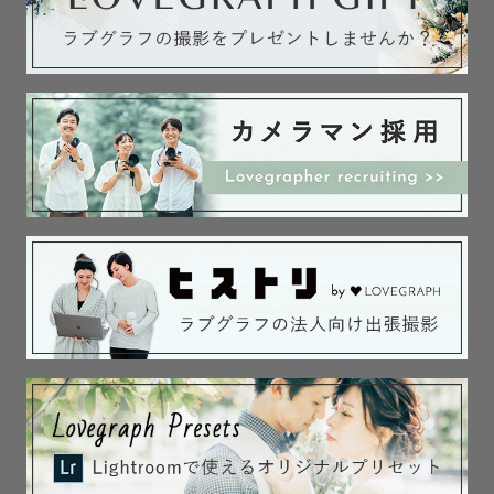
④ ご希望に応じてLINE・Zoomで顔合わせ
⑤ 撮影当日——思いきり楽しみましょう！
ご連絡の際に、撮影ジャンル・希望の場所・日時が決まっていればお知ら
𓈒 𓏸 𓐍 𓂃 𓈒𓏸 𓂃◌𓈒𓐍 𓈒𓈒 𓏸 𓐍 𓂃 𓈒𓏸 𓂃◌𓈒𓐍 𓈒 𓏸
せください。
決まっていなくても問題ありません。
LINEからのメッセージには、可能な限り当日中にご返信しています。
📞 気軽にメッセージください。
公式LINEよりお気軽にご相談ください✉️
ふたりのこと、聞かせてください。
🙋【プロフィール】
𖤣𖥧𖥣𖡡𖥧𖤣 お問い合わせフォーマット 𖤣𖥧𖥣𖡡𖥧𖤣
金親直樹（かねおやなおき/1997年11月3日生まれ/尼崎出身
好きなもの：古着 / サウナ / ウェイクボード / ラーメン / チーズケーキ / 梅
酒 / ドラクエ
・お名前
学生時代はブレイクダンスと写真に明け暮れていました。
・撮影希望日時：目安でも大丈夫です！
・撮影場所：都道府県、お花畑・公園・海など
・撮影内容：ウエディング / 誕生日 / 七五三など
𓈒 𓏸 𓐍 𓂃 𓈒𓏸 𓂃◌𓈒𓐍 𓈒𓈒 𓏸 𓐍 𓂃 𓈒𓏸 𓂃◌𓈒𓐍 𓈒 𓏸