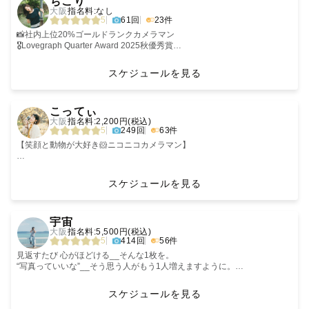
ちこり
大阪
指名料:なし
🏆２０２３年 社内四半期優秀賞受賞（おひとり部門）
5
61回
23件
🏆２０２５年 社内四半期優秀賞受賞(ファミリー部門)
💍Lovegraphウエディング認定カメラマン
📸社内上位20%ゴールドランクカメラマン
👶🏻ナチュラルニューボーンフォト認定カメラマン
🎖️Lovegraph Quarter Award 2025秋優秀賞
⛩️七五三、お宮参り認定カメラマン
𓂃‪いつか恋しくなる「今」を、宝物に𓂃‪
👧🏻スタジオで勤務経験あり。お子さま撮影はお任せください。
自然体のぬくもりを、やさしく切り取って🌿 ˊ˗
スケジュールを見る
🇯🇵国際結婚🇬🇧3姉妹👧🏽👩🏽‍🦱👩🏽‍🦱ママカメラマン📷‪ˊ˗
‹
›
【秋・春の撮影ご検討の方へお願い】
和歌山県北部在住🌳
こってぃ
日時は必ず確定させた後ご予約ください！担当が出来ないという悲しいこ
✤アートニューボーン認定カメラマン👶🏻
大阪
指名料:2,200円(税込)
とにならないためにご協力いただけますと嬉しいです。
✤ナチュラルニューボーン認定カメラマン🕊️
5
249回
63件
迷っている方やまだ神社などにも確認していない場合はできれば予め私の
✤七五三認定カメラマン⛩️
公式LINEへご相談や現地に確認を必ずお願いします！
✤お宮参り認定カメラマン🍼
【笑顔と動物が大好き🐹ニコニコカメラマン】
また、例年秋（10月~12月1週目）・春（3月後半〜4月2週目）はたくさん
はじめまして！！
のお問い合わせをいただきます。
𓈒 𓏸 𓐍 𓂃 𓈒𓏸 𓂃◌𓈒𓐍 𓈒𓈒 𓏸 𓐍 𓂃 𓈒𓏸 𓂃◌𓈒𓐍 𓈒 𓏸
関西を拠点に笑顔をお届けしている「こってぃ」です🐰
スケジュールを見る
１組でも多くのゲスト様とお会いできたらと考えていますので、
“にこにこってぃ”と呼ばれるくらい、笑顔全開なのが特徴です🌟
午前：遅くて10:00から
‹
›
午後：早くて13:30からの予約枠を開放しております。
家族や友人、恋人といるときに
「日々笑顔」をモットーに、
宇宙
前後の撮影地によっては融通も効かせられますが、原則上記のルールを設
ふと感じる『幸せ』。
〜ニコニコと和やかな、笑顔溢れる幸せな瞬間をカタチに残したい〜
大阪
指名料:5,500円(税込)
けることをご理解いただけますと幸いです。
と想いを込めて、
5
414回
56件
『このときが、ずっと続けばいいのにな〜』
笑顔を大切に撮影しています📷
＿＿＿＿＿＿＿＿＿＿＿＿＿＿＿＿＿＿＿＿＿＿
そんなふうに感じる瞬間、ありませんか？
あなたの大切な人やペットちゃんと過ごす、楽しくて幸せな瞬間をカタチ
見返すたび 心がほどける__そんな1枚を。
に残すお手伝いをさせてください💕
“写真っていいな”__そう思う人がもう1人増えますように。
ページをご覧いただきありがとうございます。
今は当たり前にあるその景色も、
下記大切な内容を記載しておりますので、よくお読みいただいた上でご検
いつかきっと、恋しくなる日が来る。
🏆Gold Rank ：社内上位20%カメラマン
スケジュールを見る
討ください。（特に３の項目が大切です）
🌻自己紹介
★主に結婚式・披露宴撮影・ロケーションフォトを撮影中