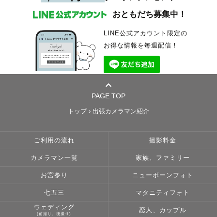
安心してお任せくださいね🌼不安なことがあれば遠慮せずご相談くださ
そんなご相談も大歓迎です☺︎
※撮影の3日前までにご連絡いただけるとスムーズです。
天気も大切な要素のひとつ。
い。
雨の日の撮影も対応しています。
おともだち募集中！
スケジュールが△や✕の日も、
2. ヒアリング（Zoom / LINE ）
傘越しのカット、雨粒を光に変える撮り方——
◎七五三のご家族さまへ
時間や撮影場所によっては
やりたいこと・場所・衣装の相談まで
「むしろ雨でよかった」と言ってもらえるように
被布・羽織袴・三つ身・四つ身（全てお着物の名称です）
お受けできる場合があります。
しっかり対応。
どんな天気でも本気で向き合います。
LINE公式アカウント限定の
こちらは全て１からお着付けできるスキルがあります。
延期のご相談もお気軽にどうぞ。
お得な情報を毎週配信！
当日の朝もしかしたら着物が嫌で着物を着れなくても、当日移動した後着
まずはお気軽にお問い合わせください.* 𖥧⚘𖤣
3. 撮影当日
そうして生まれた写真は
崩れたとしてもご安心くださいね。
おふたりのテンションに合わせて
10年後に見返したとき
ご相談させてもらいながら最善の状態になるように私も協力します。
※往復交通費が3,000円を超える場合は、
自然体で進めます。
あの日の気持ちごとよみがえってくる
家族の一員、のつもり（気持ち）で当日は参加させてもらいます。
別途交通費をいただく場合がございます。
一枚になります。
また、時期によっては千歳飴がない神社もあります。当日神事がないか
4. 納品・アルバム作成も可能
や、撮影が可能かなど必ずご確認ください。
※撮影場所によっては
写真データは丁寧にレタッチ後納品。
💬【お客さんの声】
撮影申請・申請料が必要な場合がございます。
可能な限り早く欲しい場合は
こんな言葉をいただいています。
PAGE TOP
＿＿＿＿＿＿＿＿＿＿＿＿＿＿＿＿＿＿＿＿＿
お手続きはゲストさまにお願いしております🙇‍♀️
ご相談ください。
「なおきさんのお人柄や優しい空気感で1日ずっと楽しく撮影できたの
５.最後に
で、
トップ
›
出張カメラマン紹介
［撮影地について］
写真も自然な笑顔になっていて自分たちが思い描いていた完成になってま
ここまで気になって読んでくださっている、素敵なゲストさんに少しでも
大阪を中心に関西で撮影をしております！
した」
気持ちが伝われば嬉しいです。
⛩️秋のお宮参り、七五三撮影に関して👘
「私たちのオーダーになかった演出まで考えてくださり、当日の状況に合
ご利用の流れ
撮影料金
私は、写真に映る皆さんの「ありのまま」を。「らしさ」を写真に残した
その他地域も対応可能ですので一度ご相談ください。
わせた様々なご提案のおかげで、本当に満足して楽しく撮影できました」
い。
秋はお参りをされる方がとても多いです！
※往復交通費が3000円を超える場合、追加で交通費・出張費をご負担いた
「光の加工で後から綺麗にするカメラマンさんもいますが、この方はその
写真を残したその時だけじゃなく何年か後に見返した時にもそこにある愛
午前中は10時まで、
だいております。予めご了承ください。
場で一発に決めてくれます。迷われている方にはこちらの方をおすすめし
カメラマン一覧
家族、ファミリー
が伝わりますようにと願いを込めています。
午後14時以降がおすすめです܀ꕤ୭*
ます」
ご依頼くださる全ての皆さまが幸せだと思ってくれていることが１番で
［最後に］
お宮参り
ニューボーンフォト
す。それが私も幸せです。
📖【受賞歴・撮影実績】
写真は
ゼクシィ 2025年2月号 街撮り特集 掲載
七五三
マタニティフォト
“気づいた時には大切な存在とのキロクを残せない状況になっていた。”
❋ 最後に ❋
そのときの空気や温度、声や間までも残せると思っています。
IPA（国際写真賞）プロ部門 Wedding 佳作
総合写真展（全国公募）優秀賞
ウェディング
恋人、カップル
これが1番怖いです。実際、私にも経験があります。
反抗期真っ只中の娘たちと衝突した日。
キレイなカットだけじゃ伝わらない、
Lovegraph社内 最優秀賞・優秀賞・年間特別賞 複数回受賞
(前撮り、後撮り)