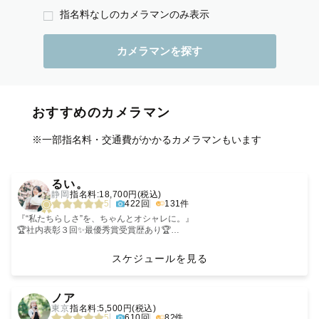
指名料なしのカメラマンのみ表示
おすすめのカメラマン
※一部指名料・交通費がかかるカメラマンもいます
‹
›
るい。
静岡
指名料:18,700円(税込)
5
422回
131件
『“私たちらしさ”を、ちゃんとオシャレに。』
🏆社内表彰３回✨最優秀賞受賞歴あり🏆
＼📢 リピーター様・SNS掲載OKで5,000円OFF（詳細は下記へ）📢／
スケジュールを見る
‹
›
-----------------------------------------
ノア
東京
指名料:5,500円(税込)
5
610回
82件