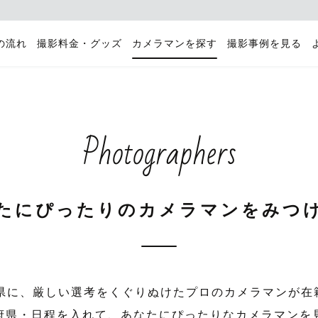
の流れ
撮影料金・グッズ
カメラマンを探す
撮影事例を見る
Photographers
たにぴったりの
カメラマンをみつ
府県に、厳しい選考をくぐりぬけたプロのカメラマンが在
府県・日程を入れて、あなたにぴったりなカメラマンを