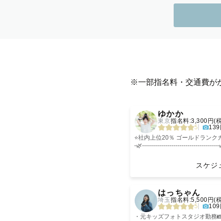
※一部指名料・交通費が
‹
ゆかか
東京
指名料:3,300円(
5
13
⭐️社内上位20％ ゴールドラン
-🌿---------------------------------------
やんちゃ男子2人を育てるママカ
おふざけ男子・わんぱく女子大歓迎🙆
スケジ
一緒に遊びながら、撮影し
-🌿---------------------------------------
‹
はっちゃん
📅撮影可能日程
埼玉
指名料:5,500円(
6/27(土)🈵
5
10
7/5(日)🈵
7/11(土)終日@東京、埼玉・神奈
・元キッズフォトスタジオ勤務