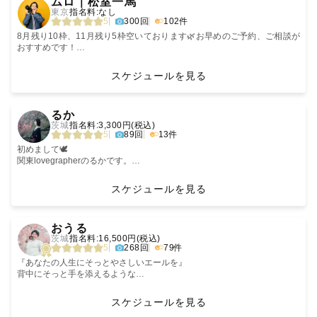
ムロ｜松室一馬
シャッターを切らせていただきます。
すべての感情も思い出させてくれます。
大切な方との"今"を写真として残しませんか？✨
東京
指名料:なし
どんなジャンルも撮影します ꕤ
(もちろん、お一人での撮影も大歓迎です♪)
5
300回
102件
そしてカタチとして飾ることもできる。
🍀【撮影について】
⭐︎女性を可愛く撮るのが大得意⭐︎
将来見返した時に「こんなこともあったね」と、
8月残り10枠、11月残り5枠空いております🌿お早めのご予約、ご相談が
少し懐かしさを感じる胸の奥がキュンとなるようなエモい雰囲気やフィル
写真にはそんな素晴らしい力があるんです。
笑い合って幸せを感じられるような写真をお届けします💌
おすすめです！
ム調の落ち着いたトーンの写真を得意としています。
プロフィール撮影・ウエディング・二次会
------------------------------------------------
撮影前に、ご依頼頂いた経緯やどんな写真が撮りたいかなどヒアリングさ
"あの日のことを思い出したいから
お宮参り・七五三・ニューボーンなどのファミリー撮影
撮影の時間や出来上がった写真を通して、
あなたらしさを引き出すことが大得意🌿
スケジュールを見る
せていただきます。
写真を何度も見返したくなる。"
日々の"何気ない瞬間"にあるたくさんの幸せに改めて気付くきっかけにな
エンターテイニングな撮影体験をお届け📸
こんな写真が撮りたい！ここで撮りたい！などのご提案も大歓迎です！お
自然に笑えるような、楽しい撮影を心がけています☺︎
れたら嬉しいです😌
記録より、記憶に残る撮影を。
‹
›
気軽にご相談ください。
そんな想いを抱いてくれたらと願い、
------------------------------------------------
るか
交通費が別途発生してしまいますが、全国どこでも出張可能ですのでまず
私は活動をしています。
打ち合わせもしっかり行わせていただきます！
私自身もラブグラフで写真を残してきているため、撮影で緊張するお気持
茨城
指名料:3,300円(税込)
はお気軽にご相談頂ければ幸いです。
よろしくお願いいたします⭐︎
ちなどがすごくわかります。
5
89回
13件
また当日の天候や、マタニティフォトの場合はお母さんの体調、ニューボ
そして、写真を残すきっかけは
普段の雰囲気の中であくまでも自然体な写真を残せるように撮影させて頂
数多くのカメラマンページから見つけていただきありがとうございます！
ーンフォトやお宮参りの場合は赤ちゃんの体調等を考慮し撮影させていた
なんでもいいと思うんです。
【私について】
きますので、写真を撮られたことがないという方でもご安心ください☺️
ムロです！
初めまして🕊
だいております。
あなたが記憶を"写真"という
それぞれのゲストさんに寄り添った撮影をしていきたいと思っているの
関東lovegrapherのるかです。
皆様の様子を伺いながら、適宜休憩を挟んだりなど臨機応変に対応させて
カタチになるものにして残したい。
お話がとっても好きで、誰とでも仲良くなるのが得意です
で、ご要望や不安なことなどございましたらなんでもお気軽にご相談くだ
数多くのゲスト様からの嬉しいレビューもたくさんいただいております☺️
日常に溢れる幸せな瞬間を"思い出"と"カタチ"に残すお手伝いをさせていた
いただきますのでご安心下さい。
そう思った時に、
さい！☺️
写真というアウトプットだけではなく、撮影体験そのものを大切にしてい
だいています🫧
スケジュールを見る
私が力添えをさせていただけたら
ずっと笑っているのでぜひ一緒にずっと笑いましょう☺︎
ます。
🍀【スケジュールについて】
私は心の底から嬉しいです。
----------♡----------♡----------♡----------
撮影が終わる頃に「ずっとこのまま続けばいいのに」「ムロにまたお願い
‹
›
前後の案件との移動時間などによって、スケジュール上空いていてもご要
・小学4年生のママ
【撮影ジャンルについて】
したい！」と思っていただけることが本望です😌
°ʚ 撮る写真の特徴 ɞ°
おうる
望に添えないケースが御座います。
〈ファミリー〉
自然体な瞬間やとびきりの笑顔を思い出と共に残します🍀
茨城
指名料:16,500円(税込)
そのような場合も交通手段の変更や調整などにより可能な限りご対応させ
𖤣𖥧 自分について 𖥣｡
保育園で働いていた経験もあり、お子様も大好きです！
マタニティ、ニューボーン、お宮参り、七五三、お誕生日などなど、、
撮影の詳細や雰囲気については以下をご覧ください！
いつか、ふと写真を見返した時に当時の素敵な思い出を振り返れる瞬間を
5
268回
79件
て頂きたく思っておりますので、ご希望のお時間と具体的な撮影希望地を
私はよく、
どんなジャンルでも撮影可能です🙆‍♀️
作りたいと考えています。
ご相談下さい。
「ニコニコしてて柔らかい！」
撮影の時はたくさんお話しさせてください⭐︎
すぐに成長するお子様の今しかない姿をしっかりと写真に収めます📸
『あなたの人生にそっとやさしいエールを』
「とても気さくで元気で、
以下、番号順に記載しています！
背中にそっと手を添えるような
初めてでも話しやすい！」
【スケジュールについて】
ニューボーンについてはおくるみに巻くアートニューボーン、おくるみに
°ʚ 私について ɞ°
あたたかい写真を届けます☕
🍀【撮影データの編集について】
と嬉しいお言葉をいただきます☺️
巻かない自然体なナチュラルニューボーン、どちらも撮影できます🌱
〜・〜・〜
普段は作業療法士として日常生活に困っている方を助けるお仕事をしてい
スケジュールを見る
撮影させていただいたお写真をLightroom、Photoshopといったソフトで
予定が✗や△のところも午前か午後どちらかは空いている場合がございま
アートニューボーンの小物は何種類か持ち合わせているため、気になる方
1. 地域別出張費リスト
ます。小さいお子様からご高齢の方まで幅広く関わることが多いです。
-----【僕の想い】-----