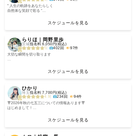
※みてねアプリからのご依頼は対象外となります。
▽移動は感染症拡大防止の為、止むを得ない場合を除き公共交通機関を使
" 人生の軌跡をあなたらしく
用せず自家用車で向かわせて頂いております。
自然体な笑顔で彩る ”
▽撮影件数全国No,1🏅
親しみやすさ全開で、
▽2021年 best shooting賞受賞🏅
楽しい撮影をお届けします🕊️
スケジュールを見る
▽2021年 年間撮影数最多賞受賞🏅
▽2020年 年間撮影数最多賞受賞🏅
‪𓏸社内上位10％ Platinum rankカメラマン
‹
›
▽2020年 12月月間優秀賞受賞🏅
𓏸レビュー評価平均☆5
らりほ｜岡野里歩
▽ニューボーンフォト撮影研修の合格認定いただきました🏅
茨城
指名料:6,050円(税込)
・アートニューボーンフォト認定カメラマン
初めまして☺️
5
402回
97件
・ナチュラルニューボーンフォト認定カメラマン
数多くのカメラマンの中から
▽沢山のご依頼、応援のメッセージありがとうございます。
私のページをご覧いただき
大切な瞬間を切り取ります
これからも、もっともっと頑張ります◎
ありがとうございます！
過去を思い出す時、写真を見返すことありませんか？
🍀【自己紹介】
今のこの瞬間をまた覗けるように日常を記録してほしいな、と思います。
スケジュールを見る
こんにちは！フォトグラファーのたくちと申します◎
𖥣｡ 写真に込める想い 𖤣𖥧
1989年12月20日生まれの36歳です。
人は、時間が経つと
‹
›
栃木県栃木市出身で現在は埼玉県川越市に住んでいます。5歳年下の妻、6
素敵な思い出も薄れてしまいます。
ファインダーをのぞいているとき、"目の前の幸せな時間"と"準備してくれ
ひかり
歳と4歳の息子、2匹の猫と一緒に暮らしております。
た過去"と"写真を見返してくれる未来"を想像して
埼玉
指名料:7,700円(税込)
大好きな人にだけ見せる表情、
4.9
234回
94件
僕の父親は写真が好きで、アルバムをたくさん作ってくれました。
我が子が歩いたとき、家族の尊さ、
幸せだな、と感じます。
大人になり、そのアルバムを見返した時にすごく嬉しい気持ちになったと
友人と涙が出るくらい笑った時間、
👘2026年秋の七五三についての情報あります👘
同時に写っていない父親の姿に寂しくもなりました。
大人への一歩を歩むとき。
写真を撮る ということの楽しさも、も 写真を見てあの瞬間・準備した
はじめまして！
だから僕は家族みんなが写っている写真を撮ろうと決めました。
時間を思い出す という尊さも
関東Lovegrapherのひかりと申します☺️
そんな忘れたくない記憶を"写真"は
ぜひご依頼前にご一読ください💌
スケジュールを見る
観てくれた人の心に響き渡るような写真を、忘れていた感情を思い出せる
蘇らせてくれ、
感じてもらえる様な写真を撮っています。
ような写真を、今しか残せない今の写真を、家族と過ごす時間を形にしま
その時に芽生えた「愛おしさ」「嬉しさ」
【撮影への想い】
‹
›
しょう。1年後、10年後、50年後への宝物になりますようにと願い込めて
「懐かしさ」など、
＿＿＿＿＿＿＿＿＿＿＿＿＿＿＿＿＿＿
パートナーと、お友達と、ご家族と。