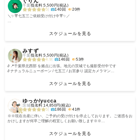
ぐりん
きっと、思っているよりもずっと早く過ぎていきます
作業療法士でもある私。
『一生心に残るお写真・お時間を提供します。』
大切な人との時間
2歳児を育てるママカメラマンが
千葉
指名料:5,500円(税込)
* ┈ ┈ ┈ 撮影に込めている想い ┈ ┈ ┈ *
何年経っても色褪せない写真を
＊小児のリハビリ〜超高齢者のリハビリを提供してきた私だから考えるこ
記念すべき時間
節目の行事から日常まで
5
140回
20件
一緒に創りましょう🕊
小さな手も
と、
時間はどんどん進んでいくから
-----【私について】-----
ママと子どもの“今”も、家族の大切な時間も
【おうるが好きなもの】
“我が子の可愛い姿をたくさん写真におさめたい！”
ぎこちないしぐさも
障害がある・なしに関わらず、撮影体験（作業体験・経験）は全ての人に
新しい想い出に埋もれてしまわないように
未来に残します
＼✨️👘七五三ご依頼受け付け中👘✨️／
そんな想いでカメラを購入したことがある方って
少しずつ変わっていく表情も
経験できるものだと思っています。
この時間が将来にわたって
両親が絵画関係の仕事をしていたことから、
Juice=Juice/サウナ/コーヒー/キャンプ
結構多いのではないでしょうか。
-------【ファミリーフォト】-------
かけがえのない時間になるようにと願って
幼い頃から”芸術”に触れることが多く、
家族時間、まるっとぜんぶ写真にしちゃいます📷
（まさに私もその一人です…！）
いつか振り返ったとき
私の知識や経験が少しでもゲスト様のお力になれるように、カメラ技術だ
【私自身について】
まるっとそぅっと大切に
色味や世界観にこだわることが好きでした。
📸元・こども写真館カメラマン
スケジュールを見る
1998/03 生まれ
アルバムやカメラロールにはたくさんの
写真は「愛しているよ」を伝えられる
「大切だったな」と思えるように
けではなく、医療、介護知識や技術もアップデートしていきます。
一枚一枚にその重みを感じながらシャッターを切らせていただきます
👘被布・袴・四つ身の着付けができます
____________________________
我が子の可愛い写真たち。
一生モノの贈り物。
冒頭にも記載させていただいた通り、私は「人とお話しすること」が大好
-------------------------------
また、人と落ち着いて深く話すことが好きで、
🏅社内所属カメラマン1500名中の上位10%カメラマン
‹
›
でもその中で、ママとのツーショットや
その一瞬一瞬を
きです。
相手をよく知った上で
🎖️社内上位20% GOLDランクカメラマン
みすず
家族全員で写っている写真って
やさしく残すお手伝いをしています
【撮る写真の特徴】
お子さま、お父さまお母さま、おじいさまおばあさま、老若男女どの世代
レビューシステムのない撮影を多く担当させていただいているため、
その方の雰囲気に合わせた色味で仕上げることを
下のレビュー欄にはゲスト様からの声をいただいています。
🌈指名率100%
千葉
指名料:5,500円(税込)
実は結構少なかったりしませんか…？
🌼「小さい頃のあなたはね」
＊マタニティ、アートとナチュラルニューボーン、おうち撮りの日常写真
関係なく関わることが得意です。
ご参考に、レビューとは別に頂いたアンケートを紹介させていただきます
心がけています。
ぜひご覧ください☆
🌟レビュー平均 MAX.5 ★★★★★
4.9
146回
53件
忘れてしまう瞬間を、未来へ残します。
が大好きです🍀
『理学療法士（リハビリ）』の資格を持ち現職ですので、障がいや介助・
ね。
____________________________
だからこそ
────────────
⭐︎アートニューボーンは私の小物は多くは使わず、シンプルな布や、ゲス
お手伝いが必要な方でもサポート出来ますのでご連絡くだささい。
話をすると、
※7～8月の撮影は室内をメインで承ります。
∂ 📍千葉県北西部 を拠点に出張。地元の茨城でも撮影受付中です
お子さまの可愛い瞬間はもちろんですが
いつかお子様と見返したときに
トのおうちにある馴染みがある小物で、オンリーワンのスタイリングと、
※急性期の総合病院と整形外科と放課後デイサービス（重症心身障害児向
---ゲスト様の声（アンケート回答抜粋）---
「自己肯定感が上がる」
屋外の場合は早朝のみのご案内になります。
∂ ナチュラルニューボーン / 七五三 / お宮参り 認定カメラマン
我が子のことを愛おしい眼差しで見つめる
幸せに思ってくれる写真を残します。
✽ 𓈒 𓏸
主役の赤ちゃんを引き立たせます。
け）で勤務経験があります
①H.T.様
「話すと理解されている気がして落ち着く」と
- - - - - - - - - - - - - - - - - - - - - - - - - -
∂ 2024年卒花（スタジオ・ロケーション前撮り）🕊️
ママやパパの表情や
【撮影の感想】
よく言われます。
∂ 美容師免許保有
スケジュールを見る
“家族”で過ごすかけがえのない空気感を
撮影への想い
＊自然な瞬間と表情を思い出と共に残します🍀
皆様のお身体の状態をヒアリングさせて頂き、なるべく負担のかからない
-総合満足度5-
☆----------写真への想い----------☆
✊【 ぐりんの強み 】
写真としてカタチに残したい。
＊優しい雰囲気の写真が大好きなので優しい雰囲気で撮りたい方、是非☘️
撮影をさせて頂きますのでご安心くださいませ。
もう感動です！！
「抜けているところは抜けていて人間らしい」
‹
›
🌼子育てを頑張るご褒美に
赤ちゃんの小さな手
過去にはステキなご高齢の方々を撮影した経験もあり、表情が硬いけど写
こんなに素敵に撮っていただけて、枚数もたくさんあって、ほんとほんと
とも言われることは内緒です。
進みたいけど進めなくて頑張るハイハイ。
こども撮影が得意です👦🏻👧🏻
ゆっか/yucca
ゲストさま自身が改めて
子どもの無邪気な笑顔
日常に溢れる幸せな瞬間を"思い出"と"カタチ"に残すお手伝いをさせていた
真を撮ることに抵抗があるという方々にも撮影後には楽しかった！と仰っ
ありがとうございます！！！
絵本をガジガジ噛んで遊んでいるところ。
七五三・お宮参り・ファミリーフォトはおまかせください！
繁忙期（9〜12月）休日の撮影は
茨城
指名料:14,850円(税込)
“自分の目の前にある幸せ”を
「いつもありがとう、ママ、パパ」
パパとママのやさしい眼差し
だきます。
て頂くことが多いです◎
家族みーんな素敵な表情瞬間がたくさん！！プロに撮っていただくとこう
人のいいところを見つけるのが得意です◎
午前（〜10時）または午後（14時以降）でのご案内となります
5
186回
41件
噛み締めるきっかけになりますように💫
も素敵になるんですね！写真館でしか撮ったことなくていつも少し緊張し
気づけば終わっていった、
養育里親をしており、普段から様々な理由で
お子さまから代わって
どれも「今この瞬間」でしか残せない
【納品までのやり取り】
た写真だったのですが、今回の写真、真面目なものも、自然なものもばっ
過ぎてから気づく、幸せな宝物のような時間。
親御さんと離れて暮らす子どもたちと一緒に生活をしています。
※※現在出産に伴い、ご予約の受け付けを停止しております。ご迷惑をお
ただシャッターを切るだけではなく
お写真で伝えさせていただきます。
かけがえのない時間です
＊質問などは時間帯問わず随時受付ています。
生まれた時から最期を迎える時までその人やご家族に寄り添い、「写真を
ちりで感動しました！！
発達特性のある子や、初めての場所が苦手な子、人見知りの子...
かけしますが何卒ご理解の程宜しくお願い致します※※
そんな“想い”を大切に
＊撮影当日に向けて、ヒアリングはなるべくさせていただきたいです。人
撮って良かった」と思ってもらえる写真をお届けします。
【カメラマンへの感想】
1年後、5年後にはもう見られないかもしれない
いろんなタイプのお子さんと日々関わっています。
ーーこんな気持ちで撮影していますーー
心を込めて撮影しております🕊
完璧じゃなくていい
見知りのお子様がいらっしゃる場合はビデオ通話にてお話ししましょう。
-カメラマン満足度5-
-----【写真への想い】-----
今しかない大切な瞬間を
レビュー★5.0 指名率90％以上
スケジュールを見る
慣れない子育て中には、
泣いてしまってもいい
KazTKさん、とっっっっても頼りになる方でした！
「未来の宝物」として残すお手伝いがしたいと
だからこそ、
🏆 Lovegraph Quarter Award複数受賞カメラマン