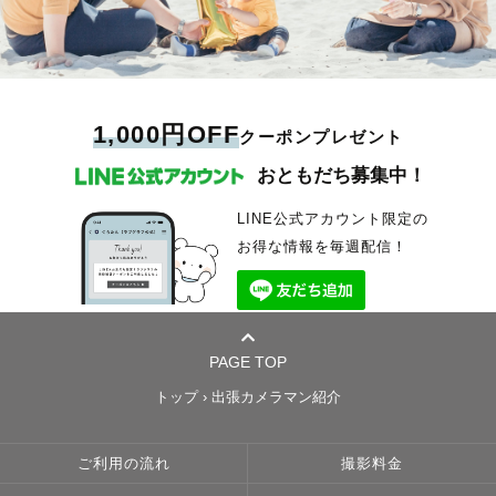
お申し込み前にLINEにてご連絡ください。
𖠿 𓂃 𓏸
○リピーター様は一度LINEよりご相談ください🍀
沢山のポーズを提案いただいたり、ふとした瞬間の表情だったり。全てに
出張撮影のカメラマンになる前は
※対応エリア外は追加の交通費がかかりますのでご注意くださいませ
美容師免許を保有しており、以前は美容業（まつ毛エクステサロン）をし
お子さまの成長、大切なご家族の時間。その一瞬を、丁寧に、心を込めて
・日程の調整を優先させていただきます
おいて流石プロだなぁと。200枚もデータをいただけた事も感激しまし
-----【最後に】-----
写真スタジオに勤めており、
ていました💄
残したい。
ナチュラルニューボーンフォト
・指名料の割引（提示料金より半額）もさせていただきます
た。本当にいろいろお世話になりました。又機会があればお願いしたいと
お子様をメインに撮影していました。
私は、ただ撮るのではなく、そのご家族の“今”に寄り添いたいと思ってお
※お申込みの段階でHP上のスケジュールが○の場合でも出張場所の距離に
🌸 ハイシーズンについて🌸
※事前にご相談があったリピーター様のみの対象となりますのでご了承く
思っておりますのでよろしくお願いします。
わたし自身も全力で撮影を楽しんでおりますが、
誰かを可愛くすることにやりがいを感じます！
ります。
よっては対応できかねる可能性がございます。
赤ちゃんやご家族のありのままの姿を残すスタイルで
ださい。
-------------------------
ゲストさんが肩の力を抜いて
着付けやヘアセットもやっていたので、
だからこそ、月に4組までと決め、ご依頼いただいた方にしっかり向き合
秋や春の人気日には
お家の中で抱っこしたりお世話したり
※みてねアプリからのご依頼は割引適応不可となりますのでご了承くださ
撮影を楽しめるお時間を提供させていただきます。
七五三撮影で着崩れたときの手直しも
える体制を整えています。
シーズナル料金（最大¥7,700）が
ファーストトイと一緒にお写真撮ったりします
い。
一緒に笑いながら、楽しく、素敵な瞬間をカタチにしましょう！
お任せください。
お出かけや旅行で新しい景色を見るのが好きです✈️温泉も大好き
大切な一日を、皆様と一緒にじっくり紡がせてください。
かかる日がございます。
ポーズについても、
（脱いでしまっても着せられます！）
田舎育ちなこともあり自然風景に癒されるので、夫婦でたまにキャンプも
【これから撮影される皆さまへひとこと】
1,000円OFF
クーポンプレゼント
ナチュラルニューボーンプラン
☘️私KazTKについて
簡単なポーズから指示をさせて頂きますので、
します⛰️
「カメラに慣れていない」「ポーズがわからない」そんな方もご安心くだ
詳細はHPをご確認いただくか、
撮影時間：約90分
生まれも育ちも大阪堺市で千葉在住。
安心して撮影に臨んでいただければと思います♪
さい◎
私がフォトグラファーになったきっかけは、
おともだち募集中！
お問い合わせください。
○不安な場合には、ご気軽にご相談ください😆
2児（5歳と7歳）の父をしております。
「ちゃんと笑ってくれるかな？」
細かい作業をしている時間も好きで
キャスト時代にゲストの
𓂃
公式LINEを作成いたしました！！
楽しいこと、美味しいもの、お笑いが好き💕
皆さんとお会いできるのを楽しみにしております！
「途中でイヤイヤになったらどうしよう」
昨年からは編み物（かぎ針編み）にハマっています🧶
幸せそうな瞬間を見ていく日々の中で、
事前のご相談やお知らせなどはこちら実施しますのでお気軽にご登録くだ
趣味は、スキー・スノボー・スキューバダイビング・料理・ケーキ作り・
「家族写真なんて普段撮らないから緊張する…」
¨¨¨¨¨¨¨¨¨¨¨¨¨¨¨¨¨¨¨¨¨¨¨¨¨¨¨¨¨¨¨¨¨¨¨
LINE公式アカウント限定の
-----------【日程】-----------
注意事項
さいませ◎
裁縫（最近はエルサのドレスを作りました）・ベランダ園芸・キャンプ・
心配に思う方もたくさんいらっしゃいます。
共通点がありましたらぜひ教えてください🎵
『この幸せな瞬間残したい！』
お得な情報を毎週配信！
今後割引情報なども配信予定ですのでお楽しみに！
ドライブ・バイクツーリング・ロードバイク・テニス等…と、とにかく多
【撮影小物の無料レンタルあり🎈】
『こんなに素敵な表情してるよ』と
・自然光を使用するため午前中の撮影をおすすめしています
趣味です！
大丈夫です、お任せください！
・造花ブーケ
本業カメラマンのため、
・カメラマンが赤ちゃんに触れることがない撮影になります
ゲスト様からはよく「優しい雰囲気で子供も打ち解けることができた」と
・黒板（2枚）
普段は気づかない
休日,平日問わず撮影可能です。
ご依頼心よりお待ちしております😊
言っていただけます🌱
撮影中は無理に笑わせたり、
・フェアリーライト
当たり前の幸せに気づいてほしい！
────────────
決まったポーズをお願いしたりするよりも、
・シャボン玉
ナチュラルニューボーン認定カメラマン🍼
そのご家族らしい時間を大切にしています。
ーーご予約から当日までーー
・数字バルーン
この瞬間を写真という
▲や×にしているところも
𓆸 𓈒 𓏸
（七五三限定：吹き戻し、紙風船、白無地の和傘）
『カタチ』に残したい！と思ったからです♡
PAGE TOP
撮影場所や時間によっては、
☘️ご用意できるアイテム（無料）
お子さんが遊びたくなったら遊びながら。
可能な場合もあります。
撮影メニュー
イニシャルオブジェ、ミニメッセージボード（ブラックボード）、造花ブ
気分転換したくなったら休憩しながら。
▶︎ 手ぶらでOK！撮影準備もお任せください◎
どんなカメラマンなんだろう🤔
トップ
›
出張カメラマン紹介
ーケ、番傘、紙風船
ご家族みなさんのペースに合わせて進めていきます。
仕上がりとか雰囲気が気になるという方は
ニューボーンフォト（アート／ナチュラル）
🍊撮影に関するお打ち合わせ
¨¨¨¨¨¨¨¨¨¨¨¨¨¨¨¨¨¨¨¨¨¨¨¨¨¨¨¨¨¨¨¨¨¨¨
ぜひカメラマンレビューを覗いてみてください♪
公式LINEからお問い合わせいただくか、
ファミリーフォト（お宮参り・七五三・ハーフバースデー・お誕生日な
千葉周辺を中心に活動をしておりますが、ご相談いただければその他の地
ご利用の流れ
撮影料金
ご予約のリクエストをお送りください。
ど）
域へどこまでも伺わせていただきます。
人見知りのお子さんとも、
基本的にはLINE、ご希望がありましたらオンラインでの
【活動エリア・スケジュール】
ウェディング・カップル・フレンドフォト
なお、往復￥3,000 を超える地域は別途交通費のご負担をお願いする場合
最後にはハイタッチしてバイバイできるくらい
お打ち合わせも可能です。
📍 茨城（県南）・東京・埼玉・千葉中心（土日祝メイン）