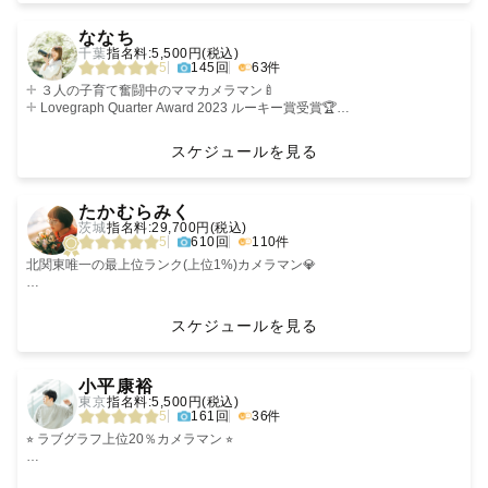
綺麗に編集作業を行い納品致します。
撮影中は私に身を委ねていただき、
す✿
はぜひお気軽にお問い合わせください💐
2. 写真に対する想い
動物も大好きなため、大切な家族との撮影も大歓迎です。
‹
›
リラックスしながら
一度公式ラインにてご連絡ください𓂃𓆑
3. おわりに
2024年に第1子を出産し、ママカメラマンとなりました。赤ちゃんや小さ
小さい頃から感受性が豊かで、
ななち
🍀【ゲストの皆様へ】
撮影を一緒に楽しんでいきましょう🌿
〈カップル・夫婦〉
〜・〜・〜
いお子さんとの関わりもお任せ下さい🌱
人の感情の動きや些細な変化に
千葉
指名料:5,500円(税込)
このページをここまで読んでくださった方、撮影をお申し込み頂いた方、
車で移動なので
ウェディングや記念日はもちろん、なんでもない日でも、お二人らしい写
よく気づくタイプでした。
5
145回
63件
僕と出会ってくださった全ての方、心からありがとうございます。
また、“やーこちゃん”と友達感覚で
駅から遠い場所でもご安心ください
真を残します♪
呼んでもらえたらとても嬉しいです！
どんな雰囲気の写真がいいか、どんな場所で撮るのがいいか、事前にたく
°ʚ 撮影時 ɞ°
その敏感さで
𓇬 ３人の子育て奮闘中のママカメラマン🍼
【対応できるエリア】
さん打ち合わせさせていただきます😌
1. 地域別出張費リスト
事前の打ち合わせから丁寧にヒアリングさせていただき、当日に撮りたい
幸せや、愛おしい瞬間を残したくて
𓇬 Lovegraph Quarter Award 2023 ルーキー賞受賞🏆
雰囲気・ロケーションを決めています🫧
カメラを始めました。
𓇬 社内上位20%ゴールドランク🥇
𖤣𖥧 撮影について 𖥣｡
[茨城・千葉・東京・埼玉・神奈川・栃木・福島(郡山市より北は難しいで
〈フレンド〉
旅好きカメラマンとして、日本や世界中どこでも出張可能にします！
雑談や遊び心を混じえつつ、自然体で楽しく写真を撮る事を心がけていま
スケジュールを見る
初めましてで緊張するかとは思いますが
す)］
卒業式や成人式、旅行など、お友達との写真もぜひ残しませんか？✨
（※対応エリア内は原則交通費無料です。）
す☺️
僕が撮った写真を見返したときに、
ご安心ください。
撮影中も撮影というよりは遊ぶように、一緒に楽しい時間を過ごせたらと
交通費は時期によって変動するので、目安としてお考えください。
ぜひ、大切な人との大切な思い出を残すお手伝いをさせて下さい🍀
* ┈ ┈ ┈ ┈ ┈ 私について ┈ ┈ ┈ ┈ ┈ *
‹
›
撮影前から事前に、LINEやzoomでの
※茨城以外の対応エリアは一部になります※
思います☺️
詳細なお見積もりについては、SNSのDMやメールにてお問い合わせくだ
思い出や感情、雰囲気、
たかむらみく
丁寧なヒアリングを心がけています。
さい。
レジャーシート無料貸出可能です！
愛のような、
茨城
指名料:29,700円(税込)
撮影当日はぜひゲスト様と
交通費が3000円以上の場所は超過交通費を頂いております。
〈おひとり〉
お気軽にご相談ください🕊
❏ 10歳女の子、6歳男の子、4歳女の子を
5
610回
110件
たくさんコミュニケーションをとり、
交通費は場所により異なりますので、最初にご相談させていただきます。
成人式の前撮りや、プロフィール写真、それ以外にもなんでもない日に今
北海道 ¥25,000 〜 ¥40,000
じんわりと心が温かくなるものが
子育て中のママです🏃‍♀️
いつの間にか緊張も解け、
の自分を残してみるというのもとても素敵です✨
東北 ¥20,000 〜 ¥27,000
交通費が3000円を超える場合、追加で交通費・出張費をご負担頂く場合が
込み上げていたら、嬉しいです。
ハイテンションで面白いことを言って
北関東唯一の最上位ランク(上位1%)カメラマン💎
写真を見たら自然体な表情がたくさん！
対応地域のご相談だけでも大丈夫です！公式ラインへご連絡下さい💐
1人で撮られることに対して躊躇されることもあるかと思いますが、当日
関東 ¥15,000 〜 ¥20,000
ございます。
笑わせて撮影する💪というよりは
というような楽しい撮影に自然となりますので、
はあまりカメラを意識しないようなポージングから撮影していきます📸
甲信越・北陸 ¥4,000 〜 ¥20,000
ゆったりとコミュニケーションをとりながら
ー あなたの当たり前は 幸せ の宝箱 ー
楽しむ気持ちを胸に
東海 ¥3,000 〜 ￥7,000
空き日程が×になっていても対応可能な場合があります。まずはご相談く
少しずつお子さまとの心の距離を
スケジュールを見る
抱いていただけたらと思います。
ここまで読んでいただきありがとうございます。
その他ここに記載のないジャンルも撮影可能ですのでぜひお気軽にお問合
近畿 ￥2,000 〜 ￥3,000
ださい🌼
-----【おうるってどんな人？】-----
縮めていく撮影スタイルです🫧
せください！💐
中国 ￥4,000 〜 ￥9,000
ゲストさまからも
人間は、忘れてしまう生き物です。
‹
›
𖥣｡ ご縁がありご指名をいただいた場合には、
四国 ￥5,000 〜 ￥7,000
ご相談も含め、ご依頼前に気になることがございましたらお気軽にLINE公
フクロウ（Owl）から取って
“穏やかな人柄で安心して撮影ができました✨”
鮮やかな気持ちも、かけがえのない笑顔も。
小平康裕
下記サービスをさせていただきます 𖤣𖥧
質問など、公式ラインにお問い合わせください︵͡ ⁺
----------♡----------♡----------♡----------
九州 ￥8,000 〜 ￥22,000
式アカウントの方へご連絡ください🫧
「おうる」という名前にしました🦉
“普段人見知りする子なのに、今日は大丈夫でびっくりです！”
東京
指名料:5,500円(税込)
【指名料について】
沖縄 ￥25,000 〜 ￥40,000
と言っていただくことが多いです☺️
だからこそ、
5
161回
36件
“ アイテム貸し出し ”
指名料は時期によって変動する可能性がございます。
海外 まずは問い合わせてください！
気軽に ” おうるくん ” と呼んでください！
その一瞬をきりとってお渡しします。
ミニ黒板、写真フレーム、「＆」のオブジェ、
°ʚ 最後に ɞ°
よく笑ってよくしゃべります！
❏ 様々なジャンルの撮影をしています📷
⭐︎ ラブグラフ上位20％カメラマン ⭐︎
造花ブーケの無料貸し出しが可能です💐
学生さんの場合、
私達人間は一つ一つの出来事を100%記憶の中だけで覚えておく事はとて
人物撮影の他にも、企業の広告撮影をする
色褪せない思い出をプレゼントしたい。
・事前にお問い合わせいただいた方
も難しいです。
笑うと目が無くなります😆
フリーランスフォトグラファーです。
『 一瞬を、未来の宝物に 』