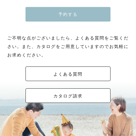
夕方がオススメです。
・2ポーズ＋パーツ写真＋家族写真
ご連絡方法は、LINEやメールなどお好きな形で行いますので、お申し付け
人見知りの息子もすぐに懐いてリラックスした表情が取れました。
あとで見返してクスッとなるような
＊お花や可愛い装飾が大好きなので、
ードしていきます！
ください。
また、朝早くから現場に入って雨の状況や桜の開花状況も見てくださり大
私は、
温かい気持ちになるような
バースデーや記念日フォトでは飾り付けからご相談させていただくことも
■1枚1枚に、心を込めて
こだわりがある方もお任せの方もウェルカムです
夕方は、ふわっとした雰囲気にピッタリ⸜♡⸝‍
ポーズは下記からお選びください
変有り難かったです。
自分の全力の笑顔の写真が好きではないのと、
☆-------ほしかってどんな人？-------☆
時には背中を押してくれるような
できます！
他の人から「そこまでこだわるの？」と思われるほど、一枚、一枚のお
予約する
・おくるみ × かご
撮影場所、当日の服装、サプライズ、お写真の撮りたいイメージなどなど
右側から写真を撮られるのが苦手です。
写真にこだわります。
ご依頼前に気になることがありましたら、
・おくるみ × 布背景
お気軽にご相談くださいね。
③K.K.様【撮影の感想】
1996年生まれ、愛媛県出身🍊
そんな、感情が動く写真をお届けします🕊️
ゲスト様のお好みの色合いを伺いながら、「これでいい」ではなく「こ
公式Lineにて相談も受けておりますので
・サイドポーズ
ご希望のお写真を提供するため事前にヒアリングも行い、イメージの共有
-総合満足度5-
昔、成人式の写真を
茨城にも約10年住んで、今は千葉に住んでいます。
れがいい」と思っていただけるまで
お気軽にご連絡ください。
-----------【交通費】------------
・はだかんぼ（布背景or黒背景）
をしながら撮影までのご準備を一緒にしてまいります◎
事前からの打ち合わせや、案内をとても豆に連携していただき、当日は安
写真館で撮影してもらった際に、
丁寧に仕上げることをお約束します。
・ナチュラルニューボーンをしっかりめに撮影希望
LINE電話・zoomでの打ち合わせも対応しております。
心してお任せする事が出来ました。
要望を上手く伝えることができず、
滑り台が大好きな2歳の娘を育てています。
🥕カップルフォト（日常、入籍、記念日、カジュアル前撮り、マタニティ
◆ウェディングフォト
ご不明な点がございましたら、よくある質問をご覧くだ
今回は孫の七五三の撮影をお願いしましたが、実際、先方のご両親や、お
自分のコンプレックスが目立つ仕上がりとなり、
最近は午前中の公園巡りが日課です。
- - - - - - - - - - - - - - - - - - - - - - - - - -
etc）
■撮影前も後も、ずっと寄り添う。
明るい時間帯と夕日を一緒に撮りたい方、
茨城栃木は全域、交通費無料です◎
＋パーツ写真、兄弟･家族写真
過去にはお友達・パートナーとの撮影やご自宅に伺っての撮影、入籍前の
姉様夫婦と赤ちゃんも。皆に気をつかっていただいてるのが良く伝わって
落ち込んでしまった経験があります。
ご相談から納品まで、安心してお任せいただけるよう、きめ細やかな対
ドレス着用の場合は
さい。また、カタログをご用意していますのでお気軽に
撮影、お誕生日の撮影、ひまわり畑、ペットとの撮影なども経験しており
きました。事前に名前の呼び方まで覚えて来て下さったのには驚きまし
名探偵コナンが大好き。
＊私自身、2024年の春に卒花をしました。
応を大切にしています◎
【ウェディングスタンダードプラン】
〈追加交通費の目安〉
※時間延長オプション（＋11,000円）で1ポーズ追加可能
ます！
た。
その経験から
🗣《 打ち合わせについて 》
和装のスタジオ前撮り、当日のウェディングなど、
をお選びください📷
お求めください。
埼玉 / 群馬 ： ￥2,000
※基本的に平日のみお受けいたします
※申し訳ございませんが、猫ちゃんとの撮影はお断りさせて頂いておりま
撮影スポットも事前に下見して良さそうな場所を案内して下さったり、全
『人を美しく撮りたい』という気持ちが強く、
お菓子つくりやハンドメイドの
基本はLINEでの打ち合わせをしています。
初めて自分自身も撮られる側として撮影を依頼しました。
東京 / 千葉 ：￥3,000
す。
てにおいてさすがプロだと感心した。
ラブグラフに所属する前のフリーランス時代から
動画を見るのも好きです。
テレビ電話も可能です！
¨¨¨¨¨¨¨¨¨¨¨¨¨¨¨¨¨¨¨¨¨¨¨¨¨¨¨¨¨¨¨¨¨¨¨
◆マタニティフォト
神奈川 ：￥4,000
𓂃
【カメラマンへの感想】
『その人の魅力を最大限に引き出すポートレート』をし、Instagramで発
（やりたいけど見るだけ…！）
ゲスト様が安心して当日を迎えられるよう、ヒアリングさせていただきま
そのため、撮影前の不安や疑問点、準備の大変さ、
ウェディングフォト同様
-カメラマン満足度5-
信してきました。
す💡
パートナーと写真を撮られる恥ずかしさなど、とても良く分かります！
【得意なジャンル・テイスト】
明るい時間帯と夕日での撮影希望、
よくある質問
注意事項
正直、こんなきめ細かなサービスが受けれるとは思っていなくて。驚きと
スマホでも我が子の写真をたくさん撮っていて
👨‍👩‍👦‍👦キッズ・ファミリー撮影
ウェディングと合わせての撮影の場合は
場所により変動があります。
感動の連続でした。
”好きな角度で納得のいく写真を”
いつも容量がいっぱいです。
当日までのコミュニケーションはもちろん、
💛カップル・ご夫婦撮影
【ウェディングスタンダードプラン】
・自然光を使用する関係でご予約は基本的に10時開始でお願いしています
息子夫婦はもちろんですが、主役の孫も2歳半で慣れない着物姿。すぐに
”その人らしいポーズで姿勢も美しく”
🎉《 七五三指名特典 》
2人が一番可愛く、かっこよく写るよう、緊張をほぐしながら撮影させて
をお選びください📷
別途入場料や駐車場代を頂戴することがございます。
撮影時間は3時間ほどを予定しておりますが赤ちゃんのご機嫌により前後
ぐずってしまうかと思っていたら、最後まで楽しんで、嬉しそうだったの
”肌や歯を美しく丁寧に編集”
思い出の写真はあればあるほど
紙風船、吹き戻しをプレゼント！
いただきます
▶︎ ナチュラルで、肩ひじ張らない、"ありのままの幸せ"を写真に残すのが
カタログ請求
します
【ご相談ください】
はカメラマンさんのお力だと。おちゃらけた様子や普段の表情も沢山撮っ
”肌の明るさにもこだわります”
いいと思っています！
ご希望の方はお申し付けください🤲🏻
得意です！
必ず事前にご相談いたしますので、
ていただけた私達夫婦も、何よりお嫁さんのご両親と、お姉さん一家皆さ
ぜひ小物を使ったかわいい写真を撮りましょう！
▶︎ 笑顔や愛情があふれる瞬間を、ふんわりやわらかく切り取ります。
東京・千葉以外での撮影案内も可能です！
ご安心ください。
・生花を使用する場合は基本的にお客様ご自身でのご用意をお願いしてい
○活動範囲は基本的に千葉・茨城で現在茨城県取手市に住んでおります。
んとても楽しんでいただけた事がありがたかったです。おかげ様で、お願
年に1回は私もラブグラフ撮影を依頼して
▶︎ お子様との撮影では、遊びを交えながら自然な笑顔を引き出すことを大
お気軽にご相談ください。
ます
日時や場所によっては茨城北部・栃木南部も対応可能です。
いした私はとても鼻高々な気分に。
一緒に
家族時間の撮影をお任せしています📷
切にしています。
(交通費が3000円を超える場合、追加で交通費・出張費をご負担頂く場合
------------【撮影料金】-------------
ご希望の方は事前にご相談ください
交通費が3000円を超過する際は超過分を請求する場合がございますので、
その後の食事会の時も皆本当にカメラマンさん良かったねと。終始和やか
”自分を好きでいられる写真”を作りませんか？
🚗《 交通費について 》
がございます)
ご了承ください。
な雰囲気で。
関東を中心に活動しておりますが、追加交通費を頂ければ全国お伺い可能
ーー私についてーー
¨¨¨¨¨¨¨¨¨¨¨¨¨¨¨¨¨¨¨¨¨¨¨¨¨¨¨¨¨¨¨¨¨¨¨
────────────
お陰様で一生の思い出になりました。出来上がりも大満足。やはり写真の
☆---------どんな撮影？-----------☆
です！
ヘアメイク・スタイリストさんをお探しの方は、紹介することもできます
みてねのリピーター様は
色がアマチュアとは違います。集合写真もありがたかったですが、個別の
お気軽にお問い合わせください🌟
【ゲスト様とのコミュニケーションを大切に】
💄