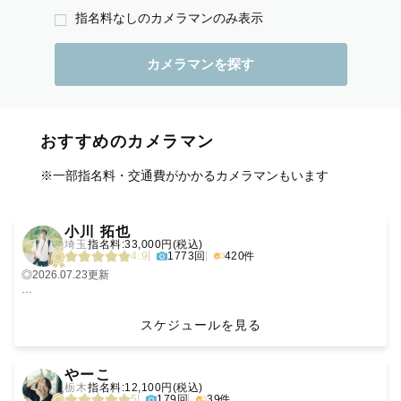
指名料なしのカメラマンのみ表示
おすすめのカメラマン
※一部指名料・交通費がかかるカメラマンもいます
‹
›
小川 拓也
埼玉
指名料:33,000円(税込)
4.9
1773回
420件
◎2026.07.23更新
🍀【アートニューボーンフォトをご検討中の皆様へ】🍀
▽ご出産前のお申し込みの場合は、ご出産日に応じて臨機応変に撮影日を
スケジュールを見る
決定させていただきますのでご安心ください。
▽10月、11月の土日祝日は午後の枠のみお引き受け可能です。
‹
›
🍀【Topics】
やーこ
▽リピーターさん、ひとり親家庭・学生さん、お一人様での撮影をご検討
栃木
指名料:12,100円(税込)
中の皆様へ。指名料を3000円引きさせていただきます。
5
179回
39件