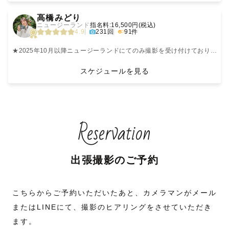
辛いこともあるかもしれません。
また生まれも育ちも千葉県ですので、夕日が沈む綺麗な海など自然豊かな
事前にズームで打ち合わせしてくださったときから穏やかな感じで娘とも
『笑顔も涙も葛藤も自分らしい姿』
思って写真を撮っています。
「泣いちゃっても大丈夫かな？」
🎁指名特典 データ100枚以上保証！（ソロ撮影の場合は85枚以上）
‹
›
* ┈ ┈ ┈ ┈ 撮影について ┈ ┈ ┈ ┈ *
そのご家族らしい空気感ごと
【追加料金】
千葉県での撮影をお考えの方は是非お任せください！
わきあいあいとしてくださり、撮影場所については事前に入念に調査して
「着物を嫌がるかも...」
カメラで友人の記念写真を初めて撮ったとき
高橋みどり
それでも一生懸命なママパパからの愛は
未来に残したいと思って心を込めて撮影しています
・交通費以外の駐車場代、場所の使用料などがかかる場合は別途頂きます
海や森でのウェディング撮影の経験があります💪
くださり、撮ってほしい写真のイメージもちゃんと把握してくださってい
カメラマンが撮る写真とは
「落ち着きがなくて心配…..」
誰かの大切な瞬間を残して
¨¨¨¨¨¨¨¨¨¨¨¨¨¨¨¨¨¨¨¨¨¨¨¨¨¨¨¨¨¨¨¨¨¨¨
ニュージーランド
指名料:16,500円(税込)
お子様へ伝わっています🕊️
・茨城県守谷市から交通費(高速料金含む)が3000円超過する場合は追加で
また野田市生まれ柏市在住なので、周辺の神社さまでの撮影経験が豊富で
て、安心して撮影をお願いできました。
どんな写真だと思いますか？
私自身2024年に第一子を出産した2歳児ママです👶
そして喜んでもらえる”カメラマンって、なんて楽しいんだ...✨！”
📷 あったかくて、グッとくる一瞬をあなたに
4.9
231回
91件
❏ 撮影前のご連絡
安心してお任せいただけるよう
頂く場合がございます
す！
当日はプラスα盛りだくさんの、真面目な写真も自然な写真もたーーくさ
そんな心配はいりません😌
と、ワクワクしてカメラマンを目指しました。
基本的にLINEで撮影のお打合せをしております。
大変なときの、お守りになるお写真を。
パパとママの気持ちに寄り添いながら
参拝神社にお困りの方もご相談ください😃
ん撮ってくださいました！
恐らく、
子育てをしていると、
その子に合った撮影方法で自然な表情を引き出します。
お宮参り、キッズ撮影経験豊富です！
事前に直接顔を見てお話したいという方や、
お子さまのペースでゆっくり進めていきます
仕上がった写真はどれも素敵で、明るくやさしい雰囲気の、まさしく撮っ
『笑顔でカメラ目線の写真』を想像される方が
「今だけ」の成長は想像以上にあっという間。
泣いてもOK、走り回ってもOK、変顔もやんちゃもぜ〜んぶ大歓迎！
出張撮影が初めての方も、安心してお任せください◎
★2025年10月以降ニュージーランドにてのみ撮影を受け付けておりま
人見知りのお子さまがいらっしゃる場合など、
て欲しかった写真たちでした！
多いと思います。
みなさん一人一人の想いに耳を傾けて
す。
LINEのビデオ通話やzoomなどでのお打合せも可能です。
私たち家族のことをよくみてくださり、ふとしたなんだかさりげない瞬間
大切にしたい毎日なのに、
“その子らしさ”を大事にして、どんな瞬間もまるごと宝物として残しま
寄り添えるカメラマンでいられるよう意識しています。
¨¨¨¨¨¨¨¨¨¨¨¨¨¨¨¨¨¨¨¨¨¨¨¨¨¨¨¨¨¨¨¨¨¨¨
ご理解よろしくお願いいたします🇳🇿
スケジュールを見る
ご不明な点は、小さなことでも何でもご相談ください✨
------------【お問い合わせ】-------------
───────────
【撮影可能ジャンルについて】
によく気づいてくださり、お宮参りの着物の着せ方もばっちりで、丸っと
そういった写真も
気づけば忘れてしまうこともたくさんあります。
す！
また、撮りたいイメージやポーズなどの
おまかせできました！KazTKさんのパパならでは視点や気づきもとても素
とても大切で愛おしく思いますが、
安心してお任せください🌼
【自己紹介】
ご要望がございましたら
ご予約後の調整も可能です◎
𓅯 𓂃 𓏸
高齢者 家族 フレンズ カップル ウェディング
敵で、うちのパパがさりげないパパの行動に気づいてくれるカメラマンさ
私は”その写真だけが正解”だとは
はじめまして、幸せをみせるカメラマン、ゆっかです🌸
元ディズニーキャストの
どしどしお聞かせいただけると嬉しいです☺️
七五三 お宮参り マタニティ ナチュラルニューボーン
んで嬉しかったと言っていました。
思っていません。
それでも、写真に残しておくことで、
高橋みどりです🍀
予約リクエストを送ってからの
ニューボーン撮影ご検討中の産前産後の忙しさの中で自分のことを後回し
KazTKさんにお願いできて本当によかったです！
「片腕におさまるくらいのサイズだったんだ」
- - - - - - - - - - - - - - - - - - - - - - - - - -
〇武蔵野美術大学 デザイン系学科卒業
よく笑い、よく話すカメラマンです！
❏ スケジュール
ご相談も大丈夫です！
にしがちなママへ
※ニューボーン撮影は【ナチュラルニューボーンプランのみ】お受けして
本当にありがとうございました！
笑顔や楽しそうな姿はもちろん、
〇ブライダル専門の制作会社でグラフィックデザイナー/撮影ディレクター
Reservation
スケジュールが✕の日でも
おります。
泣いている姿や葛藤している姿も
「この時この洋服を着ておでかけしたね。
💌【 写真に込める特別な想い 】
や編集を担当
ラブグラフの
お引き受けできる場合がございます。
「この瞬間のあなたは、世界でいちばん輝いている」
アートニューボーンプランご希望の方は他のカメラマンをお選び下さ
②T.H.様
その瞬間だけのかけがえのない姿で、
みんなでお揃いっぽくしたよね」
ーー撮影可能ジャンルーー
〇現在はマーケターとカメラマンを両立！幅広い視点でお話ができるよう
最高水準のカメラマンに認定された
ぜひお気軽に公式LINEにてご相談ください✉️
公式ラインからも承っております◎
そんな想いを込めてシャッターを切っています
い。もしくはご案内も可能です！
【撮影の感想】
他の誰でもなく
養育里親としてたくさんの子どもたちと暮らしてきたからこそ、写真の持
にこころがけています！
”プラチナラブグラファー”です✨
ご相談のみでも構いません。
-総合満足度5-
”自分らしい姿”ではないでしょうか。
「初めて寝返りしたのってこの頃だったね。
つ“力”を人一倍感じています。
────────────
中でも特に得意なジャンルは【高齢者・家族】です。
子供の写真を撮っていただきました。
毎日寝返りしては戻れなくて泣いてたなぁ」
ウェディングやマタニティフォトを
出張撮影のご予約
こちらからご追加ください☺️
写真嫌いな上、初めての野外でのカメラマンさんの撮影だったのでまとも
そんな、”その人らしい姿”を残す
写真はただの記録じゃなくて、
🥕ファミリーフォト（ナチュラルニューボーン、バースデー、七五三、お
メインに撮影しています！
最後までお読みいただきありがとうございます！
https://lin.ee/PHWOLhF0
𓍢 𓂃 𓏸
に撮らせてくれるかとても不安だったのですが、カメラマンのお人柄のお
カメラマンです。
と何気ない日常も
宮参り、日常etc）
【大切にしていること】
得意としている撮影スポットとシーンは
皆さまにお会いできる事を楽しみにしています ☺︎
かげでリラックスした表情を撮ることができました。
思い出して語り合うことができます。
「自分が大切にされてきた証」
海、森、夕日です
アートニューボーンフォト
写真に疎いので特に希望を伝えずに望んでしまいましたが、たくさんのポ
「家族の絆を思い出させてくれる宝物」
＊笑ったり泣いたり怒ったり、子どもたちのコロコロ変わる表情が大好物
■撮影そのものを「楽しい思い出」に
こちらからご予約いただいたあと、カメラマンがメール
------------【時間】-------------
おくるみで包み赤ちゃんを丁寧にポージングし
【撮影について】
ージングを撮っていただきとても素敵な写真でした。
になるんです。
です。
ゲスト様との時間を大切にしながら、初めての方でも安心していただけ
当たり前ですがほとんどの方が
まるで絵画のように美しいアートとしてのお写真を撮影します
【カメラマンへの感想】
あっという間に通り過ぎてしまう成長を
ご家族はもちろん、主役のお子さんが撮影を楽しんでもらえるように心が
る進め方を意識しています。
撮影に慣れていません！
またはLINEにて、撮影のヒアリングをさせていただき
撮影前のご連絡から綿密にご相談し合っていろいろなことを決めていきま
-カメラマン満足度5-
『美しさを引き出す写真を
ママやパパが未来で語れる思い出として
だから私は、“らしさ”をまるごと残す写真を撮ります。
けています。
※お宮参り撮影をご検討中の皆様：祝い着に不慣れな方でもご安心くだ
ポージングや構図の提案はお任せください
ます。
神社は14:00〜、公園などでは15:00〜の
アートニューボーンプラン
す。
息子の撮影だったので同性のカメラマンさんを選ばせていただきました。
映画のワンシーンのように』
残しませんか？
さい。サポートさせていただきます。
ざっくりとしたイメージやこんな感じに撮りたいなどの希望を元に当日リ