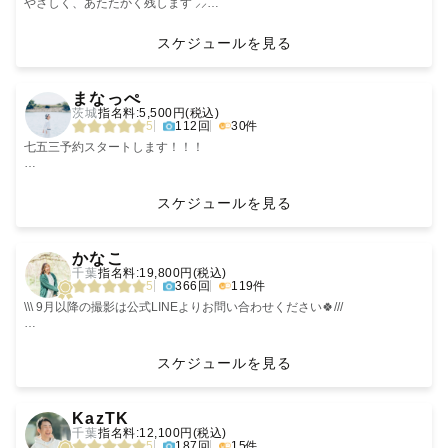
許可申請が必要な場合は原則、
・撮影希望日時
きます。
ꕤ︎︎ 社内最上位 ダイヤモンドランク（上位 1% ）💎
📷撮影について
やさしく、あたたかく残します ⸝⸝
お客様自身で
・撮影希望場所
ご心配ごとや気になることがございましたら
ꕤ︎︎ 2023 Lovegraph award 特別賞
何気ない日常を、その一瞬を、
「どんなカメラマンなんだろう」「上手く写れるかな」と不安はたくさん
申請を行なっていただいております。
・撮影ジャンル(お宮参り、七五三、ウェディング、etc)
最後まで読んでいただきありがとうございます！
撮影体験までおふたりの思い出になるように
小さなことでもお気軽にご相談くださいね🌼
ꕤ︎︎ ゲスト様レビューMAX✩︎5
◁ 撮影について ▷
あると思います。
❁ニューボーン・七五三・ファミリーフォトお任せください
スケジュールを見る
また申請者がカメラマン、
心を込めてシャッターを切っています。
ꕤ︎︎ 写真教室の講師
後に見返していただいた時に、その瞬間やその時の思いが蘇る写真。
ゲストさまのご希望に添えるよう、事前に丁寧にヒアリングさせていただ
❁千葉・埼玉・茨城を中心に出張撮影しています
お客様に問わず撮影料・申請料が必要な場合は
また、通常撮影は可能な時間帯でもアートニューボーンの撮影はお受けで
撮影当日、お会いできることを楽しみにしております！！
撮られることに慣れていない方でも、ポージングの指示など、
きちんとした写真はもちろんですが、楽しく崩した写真もとても素敵な思
きますのでご安心ください☺︎
❁ 1歳男の子ママカメラマン
‹
›
お客様のご負担になりますので
きないこともございますので、一度事前にご相談頂けると嬉しいです！
❏ バースデーフォト🎂
🌈 LGBTQ フレンドリー
こちらで細かくさせていただきますのでご安心ください。
い出になると思っています。
オンラインでの事前打ち合わせも可能です！
❁キッズフォトスタジオ撮影経験あり
まなっぺ
予めご了承ください。
私自身、昔から我が子の誕生日には
その思い出作り、ぜひお手伝いさせてください！
❁社内上位20%カメラマン
茨城
指名料:5,500円(税込)
※申請についてご不明な点がございましたら、
----------♡----------♡----------♡----------
【ファミリーフォト】
張り切ってバースデーブースを作って
もちろん楽しいだけではなく、
人見知りやご機嫌ななめのお子様、ヤンチャなお子様も
また、撮ってみたい写真などございましたら、お気軽にご相談ください！
ご予約・ご相談は公式LINEからお気軽にどうぞ
5
112回
30件
ご遠慮なくご相談ください。
【撮影可能地域について】
せっせと写真を撮っていたタイプです📷 ˎˊ˗
写真の質にも、丁寧にこだわっています🌸
それぞれのペースに合わせて撮影いたします。
撮影自体が楽しく思い出に残るよう精一杯撮影させていただきます！
ご予約を頂いた日と
現在は東京都、埼玉県を中心として撮影させていただいております。
実は僕、元小学校の先生なんです！
また、タペストリーやウッドバナーなどの
◇まーまちゃんって？◇
────────────
七五三予約スタートします！！！
ご希望の撮影日の兼ね合いで
神奈川、千葉、茨城、栃木の一部地域でも撮影可能な場所がございます。
遊びを混ぜながらお子さんの笑顔を
バースデーグッズも多数ございますので
＊お宮参り・七五三・バースデー・ファミリー・カップル・マタニティ・
お子様とすぐに仲ようなれちゃうタイプの人です😆
撮影希望場所への申請が
詳細についてはぜひ一度お問い合わせください🙇‍♀️
引き出して撮っています。
お貸し出しご希望の方はご相談くださいね💫
ニューボーンフォト（ナチュラルニューボーンフォトに限ります）
小さなお子さまは、色々な物に興味のあるお年頃。
🌿撮影可能エリアについて
𓆉 𓂃 𓏸
🌟社内上位20％ Gold Rankカメラマン
間に合わない可能性もございます。
----------【撮影】----------
撮影が進まなかったら…
栃木県 / 茨城県 / 埼玉県 を中心に活動しております。
スケジュールを見る
こちらも代案の提案等
※全国各地、ご依頼をいただければどこにでも行きます☺️
❏ お宮参り👘
特別な節目や、何気ない日常でも、
そういった不安な点もぜひ私にお伝えください👍
往復交通費が3000円を超える場合は、別途交通費のご負担をお願いしてお
嬉しいご報告
☀️7〜8月は室内撮影がオススメ☀️
出来る限りサポート致しますので
交通費が別途かかる可能性がありますので一度ご相談いただければと思い
ママ、パパと一緒に撮れた写真を見ながら、
ありがたいことにお宮参りの撮影のご依頼を
あなたらしさをそのまま、優しく残す日に、なるよう全力でお手伝いいた
お時間はたっぷり！お子さまが楽しく撮影できるようご相談しましょう！
ります。
📷レンタルスタジオでの撮影も可能です📷
‹
›
お気軽にご相談ください。
ます🙇‍♀️
お子さんのことを褒めちぎってます！
季節問わずたくさんいただいております！
撮影ってどんな感じ？
します。
ご予約前に必ずご確認ください。
このたび、社内上位20%ゴールドランクカメラマンに認定いただきました
茨城県守谷市で、スタジオをレンタルして撮影も可能です。ご希望の方は
かなこ
産着の着方がご不安な方は
うまく笑えるかな？
🏆
依頼する前にDMにてお問い合わせください🙇‍♀️（レンタル代はゲスト様自
千葉
指名料:19,800円(税込)
ぜひご依頼をお待ちしております！
お手伝いさせていただきますので
写真うつり悪いのだけど……
◇撮影前に◇
身でご負担していただきます）
5
366回
119件
最後までお読みいただきありがとうございます。
お子さんが見せるたくさんの表情、
どうぞご安心ください☺️
事前にどういった写真をお撮りになりたいのか打ち合わせをします。
🗓 撮影日について
撮影をご依頼くださる皆さまのおかげで
皆様にお会いできますこと、
ご相談やお問い合わせなどありましたらこちらからお願いいたします☺️
ママとパパの優しいまなざし、
大丈夫です！◎
◁ 打ち合わせについて ▷
メールやLINEでも可能ですが、LINEビデオ通話やzoomでの打ち合わせも
基本的には「土日祝」のご対応となります！
このような評価をいただくことができました
🍼お家撮影🍼
\\\ 9月以降の撮影は公式LINEよりお問い合わせください🍀///
心からとても楽しみにしております☺️！
https://lin.ee/TaR4N1ab
ファミリーの日常風景。
❏ 七五三🍁
対応可能です。
事前にご連絡いただけましたら、平日でも調整可能な場合がございます。
ハレの日の成長ももちろん残しましょう。でも、子供の成長を感じる時っ
これまでに3回、我が子の七五三経験があります。
撮影前から撮影後まで、
事前に撮りたいお写真のイメージなどをLINEやお電話でヒアリングさせて
直接お話しいただく事でどんなカメラマンなのか、また撮影イメージなど
お気軽にご相談ください！
本当にありがとうございます🤍
て何かを卒業する時、何かが終わる時ではないですか？？
＿＿＿＿＿＿＿＿＿＿＿＿＿＿＿＿＿＿＿＿＿
楽しみな気持ちもある反面、
丁寧に、密にご連絡させていただきます🌿
いただき、
も伝わりやすくなるかと思います。
1歳記念で撮影お願いしていても、卒乳がその前に終わっていたり、ロン
スケジュールを見る
どれも特別な尊い瞬間です。
あれこれ準備しなきゃいけないことがたくさん！という
ご希望に沿って撮影内容の提案をさせていただきます。
感謝の気持ちを込めて
パースの時期が過ぎていたり、テープ式のオムツからパンツタイプになっ
バタバタした経験や、
出張撮影が初めてでご不安という方がほどんどなので、場所決めや撮影ま
✏️ご指名をいただいた場合には、下記のサービスをさせていただきます。
たり。記念日撮影は1歳だけじゃなくてもいいと思います。
【重要なお知らせ】
‹
›
“当日ちゃんと着物着てくれるかな…”
ご不安なことはもちろん、
での流れ、当日の段取りなどもお任せください。
◇撮影スケジュールについて◇
①アイテム無料貸し出し
これまで撮影をご依頼いただいた
ぜひ、我が子の成長写真をお家撮影で残していきましょう。
日曜日、祝日は基本撮影可能です📸
KazTK
そんな尊い瞬間の観測者のような気持ちで
“機嫌良く撮影できるかな…”
撮りたいカットやイメージなど
スケジュールにに×が付いていも、撮影可能な場合もございますので、ぜ
🌷造花ブーケ
リピーターさま限定で
その他のお日にちをご希望のゲスト様はご希望日から『前月5日まで』に
千葉
指名料:12,100円(税込)
大切にシャッターを切っています。
という親としての少し心配な気持ちを
丁寧にヒアリングいたします。
ひLINE公式アカウントからお問合せください。
・ナチュラル系ブーケ
【日程について】
ご相談くださいませ。
5
187回
15件