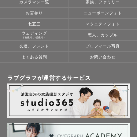
がございます。
仲良くなって写真を撮っています✨
📍 その他エリアもご相談可能◎
※9〜11月は繁忙期の為、返信が遅くなることがございます。ご了承くだ
カメラマン一覧
家族、ファミリー
-----------【連絡】-------------
貸出可能な撮影小物もあります
撮影を楽しみに感じていただけるよう
さい。
詳しくは公式ラインでお問い合わせください
ご相談も含め、私に直接聞きたいことなどございましたらお気軽にLINE公
撮りたいポーズや雰囲気、
疑問や不安点を丁寧にヒアリングいたします。
※小物(傘・紙風船・シャボン玉等)の貸出は行なっておりません。ゲスト
お宮参り
ニューボーンフォト
小学2年生から
式アカウントからご連絡ください！
好きなことも、苦手なことも
ご不明点ありましたら、お気軽にお問い合わせください。
ご自身でご持参ください。
一緒に過ごしたうさぎちゃんがいました。
────────────
なんでもご相談ください。
皆様とお会いできること、心から楽しみにしています📷🌸
七五三
マタニティフォト
みなさまとの楽しい時間を過ごせること楽しみにしております✨
お空へ旅立ってしまってから
𓅿 𓂃 𓏸
ウェディング
恋人、カップル
飾る写真を探したときに、気づいたのです。
☆--------交通費・対応地域について--------☆
(前撮り、後撮り)
撮影エリア＆ご予約
🍊「当日、緊張しちゃうかも」と不安な方は
【千葉県柏市】を拠点に活動中です。
友達、フレンド
プロフィール写真
11年も一緒にいたのに、
千葉県(野田市・柏市・流山市・我孫子市・松戸市・鎌ケ谷市・市川市・白
人見知りのお子さんや、当日緊張するのが不安な方など、
一緒に笑っている写真が1枚もないことに。
井市・印西市)
柏市からかなり離れた地域や、
オンラインで事前にお顔合わせをしていただくのがとてもおすすめです。
よくある質問
お問い合わせ
埼玉県(春日部市・越谷市・三郷市・吉川市・草加市・八潮市)
車がないと伺えないエリアなどの場合、
（私も自身が撮られる側の際、事前にカメラマンとお顔を合わせてお話し
茨城県(坂東市・常総市・守谷市・取手市・つくばみらい市)
大変申し訳ありませんが
したことで、リラックスして撮影を迎えられました。）
当たり前のように家にいて、
その他エリアもご相談ください！（場所によっては追加交通費をご負担い
お断りさせていただくことがございます。
身近すぎる存在だからこそ、
ただく可能性がございます）
詳細はLINEでやり取りをして、自己紹介や雑談だけのお顔合わせも◎
ラブグラフが運営するサービス
千葉東葛エリア、茨城県南エリアがメインです。
お気軽にご相談ください🎵
写真は撮っても【一緒に】
カレンダーが△や×でも撮影できる場合があります
神社や公園など撮影地のご相談も大歓迎です！
うつることがありませんでした。
まずは公式LINEよりお気軽にご相談ください 📩
ここまで読んでいただき、ありがとうございました。
※入園料・駐車料金のかかる場所の場合は別途入園料・駐車料金をご負担
皆様にお会いできる日を心待ちにしております✨
していただきますことご了承ください
だからこそ、ペット、恋人、ご友人、ご家族。
みなさんにお会いして、撮影させていただけることを楽しみにしています
────────────
♡
大切なひととの思い出を
カタチに残すお手伝いをしたいなと思います。
𓍯 𓈒 𓏸
わたしについて