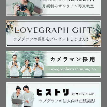
最後までお読みくださり、
ありがとうございました。
プライベートでは1歳男の子ママで
毎日バタバタしながらも育児を楽しんでいます
キッズフォトスタジオで撮影をしていたこともあり
たくさんのゲスト様に会えますように🌿
赤ちゃんやお子さまと過ごす時間が大好きです
慌ただしい毎日の中で見逃してしまいそうな
「何気ないしあわせ」を写真に残したいと思いながら
日々カメラを向けています
撮影の雰囲気は
にぎやかに盛り上げるというよりも、
ご家族のペースに寄り添いながら
ゆったりとした空気の中で進めていくスタイルです
そのご家族らしい空気を大切にしています
人見知りのお子さまや
撮影に緊張してしまう方にも
安心して過ごしていただけるよう心がけています
「撮影ってちょっと緊張する…」
そんな方にも
気づいたらいつも通り過ごせていた、
と思っていただけるような
やさしい時間をお届けできたら嬉しいです