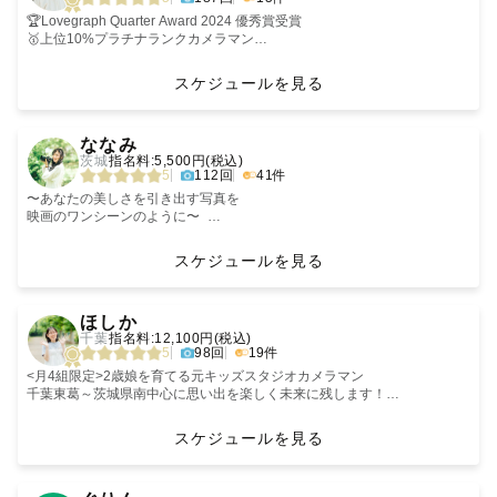
私自身も経験しています◎
・チューリップ
2026年7月31日までのご予約受付分は
土日祝対応カメラマン！！
◁ 私について ▷
・紫陽花
指名料無料でご案内いたします
平日も対応可能な曜日もありますので一度ご連絡ください！！（撮影予定
🏆Lovegraph Quarter Award 2024 優秀賞受賞
-----【打ち合わせについて】-----
だからこそ少しでもお子さまに
撮影中はたくさん盛り上げて、
◇撮影場所◇
月の、前月15日までに連絡いただければ平日も対応できる日程が調整可能
日時・場所のご相談は公式LINEへお願いいたします🌸
🥇上位10%プラチナランクカメラマン
撮影を楽しんでもらえるように
リラックスできる雰囲気ですので、
・東京生まれ東京育ち。
主に栃木県内、宇都宮市を中心に活動しております。
🍁七五三アイテム
撮影日はご予約日から6ヶ月先までお選びいただけますので
です。）
エリア外の場所については超過交通費が発生する場合がございますのでご
基本はLINEでの打ち合わせをしています。
遊びながら、お話しながら、
緊張せず、自然な様子を写真に残せます🕊
・Lovegraghのカメラマンの中では年齢層としては上の方になりますが、
同じ栃木県内でも日光市の県境方面や、那須、足利などは対応エリア外と
・紙風船
秋の七五三撮影をご検討中の方もお気軽にご相談ください🍁
了承ください。
”心を込めて優しく「今」を届けます"
スケジュールを見る
zoomやテレビ電話も可能です！
お子さまのペースを大切に
撮影では年上ならではの安心感を大切にしています。
なっておりますが、スケジュールによっては伺う事が可能です。
・狐のお面
まなっぺ について
撮影を進めることを心がけています✨
・好きな事：旅行、バスケ、スノボ、サーフィン、カメラ（カメラ歴だけ
一度LINE公式アカウントにて撮影可能かお問い合わせください！
・和傘
────────────
＊人間大好きマン。
＿＿＿＿＿＿＿＿＿＿＿＿＿＿＿＿＿＿＿＿＿
2児（7歳と9歳）のパパで、関東ラブグラファーの「KazTK（かずた
‹
›
オンラインでお話すると
番傘や千歳飴袋などのお貸し出しも可能です🍬
-----------【貸出小物】-----------
でいえば30年近くになります）
作業療法士で、小児のリハビリ〜シニアのリハビリを提供しておりどの年
か）」と申します🦅
ななみ
撮影前の緊張が和らぐので、おすすめです！☺️
🎂バースデーアイテム
𓍢 𓂃 𓏸
齢層も愛してます
茨城
指名料:5,500円(税込)
Lovegraphの撮影がただの出張撮影ではなく「一生の思い出、宝物」にな
⚠️交通費について
・Halfbirthdayタペストリー
＊1児の母でもある私。
初めまして！関東ラブグラファーの『かなこ』と申します！
自然で優しく温かみのあるファミリー、カップル撮影が得意です。
5
112回
41件
❏ ニューボーン🍼
・七五三 和傘
るよう心がけています。
基本往復¥3,000を超えなければ、交通費はいただいておりません。
・キッズ用三角帽子(白)
指名料について
-----【撮影対応エリア】-----
ナチュラルニューボーン・アートニューボーン認定カメラマンです。
・七五三 鞠（赤 / ピンク）
一緒に楽しくて温かい気持ちになれる時間を作り上げられたら嬉しい限り
・バースデーガーランド(水色系)
【写真への想い】
わんぱくパワフルなお子様も、しっとりおとなしいお子様も、絶賛イヤイ
〜あなたの美しさを引き出す写真を
自分自身も母親だからこそ
・バースデーブース用グッズ
です。
⚠️対応エリア外へは追加交通費のご負担をいただく場合があります。
▷ リピーターさま
綺麗な写真はもちろん素敵ですが、時間の経過が経った時に見返してみて
写真というツールを使って皆さまに最高の幸せな時間と最高なお写真を提
ヤ期なお子様もお任せください！
映画のワンシーンのように〜
茨城、栃木、福島を中心に活動しています！
そうそう、この瞬間を写真に残したかったんだよね…！というような
・ウエディング ベール（ロング / ショート）
ご希望の撮影地までの往復交通費（高速代、ガソリン代、駐車場代など）
②納品枚数
▷ シングルで子育てをされているご家族さま
思い出が蘇る写真を撮ることを意識しています。
供します。
時に一緒に走ったり、時に遠くから少しずつ距離を縮めたりと、お子様に
全国出張も可能です！
“今の我が子ならではの可愛いポイント”を
ページ下部に写真の作例とレビュー欄にはゲスト様からいただいた“リアル
が￥3,000を超える場合には差額分をお願いしてます。
通常は75枚以上のデータお渡しのお約束ですが、指名していただいた方に
🫧例えば、将来我が子の結婚式にプロフィールで幼少期の写真が流れてき
【撮った写真を見返して、その時が思い出せるタイムカプセルのような写
合わせて撮影いたします。
＊美しい姿にこだわった丁寧な撮影
スケジュールを見る
切り取ることが得意です🪄
な声“がございますので是非ご覧ください。
は90枚以上納品させていただきます。
は指名料を割引いたします
ます。その時どのようなシーンが映ると当時を思い出しますか？？🫧
真】を心に日々撮影させて頂いております。
無理にポーズや移動はお願いせず、お子様のペースに合わせてご家族みん
＊着物講師の資格取得
※交通費3000円を超過する場合は
-----------【ウエディング】-----------
ご予約時にお知らせください
なの楽しい自然な姿をまるっと撮影させていただきます🍀
＊得意ジャンル
‹
›
別途交通費をいただいております。
最後までお読みいただき、ありがとうございました。
このご縁を大切に、精一杯撮らせていただきます！
1児の母でもある私。
初めてお会いする方でも自然な表情を切り取る事がとても得意です😊
wedding／couple𖦊
ほしか
❏ マタニティ🤰
撮影を検討されている方は、公式LINEで事前の相談も受け付けておりま
皆様とお会いできることを楽しみにしております♡
※アートニューボーンフォトは指名料無料です
＊ファミリー撮影ではゲスト様に、我が子の今しかない、笑顔以外の表情
私自身人とお話しする事が大好きなので、「あれ？前から知ってる人だっ
時を超えて笑顔・温もり・愛・希望を届けられる写真はもちろん、撮影自
千葉
指名料:12,100円(税込)
前後の撮影場所によって
最初の家族写真とも言われるマタニティフォト。
す。
※指名料割引はラブグラフHP経由でご依頼いただいたゲストさまが対象
がコロコロ変わる瞬間を写して残すことが出来ることの幸せを知ってほし
け？」と思うくらい自然に溶け込めると思っております。
体も楽しんでいただきます。
-------------------------------------
5
98回
19件
日程が△や×になっているところでも
妊娠中の今のお気持ち、ご出産後の楽しみなど
💍 飾らない「ふたりらしさ」を残したい
となります
い。
いつか見返したときに優しい気持ちになれる。そんな写真をお届けします
撮影を可能な場合もあります◎
いろいろとお話しながら
💍 定番ぽくない、私たちだけの前撮りがいい
＊マタニティーでは、体型フォトの記念だけではなく、撮られることで体
🌱
<月4組限定>2歳娘を育てる元キッズスタジオカメラマン
楽しく撮影できればと思っております✨
💍 思い出の、この場所で撮りたい！
と心に気づき前向きになったり心の余白を作ることが出来る撮影体験、夫
ご友人、パートナー、ご両親、おじいちゃんおばあちゃん、お孫さんとの
美しさを引き出し、
千葉東葛～茨城県南中心に思い出を楽しく未来に残します！
生花を使いたい方は
────────────
婦のカップルフォトとしても撮影を楽しんでいただきたい。
大切な時間を写真に残してみませんか？
※レビューシステムのない撮影を多く担当させていただいているため、ゲ
魅力的に映る写真はもちろん、
👘753の予約も受付中
おしゃれなお花屋さんもいくつか知っているので
ふたりきりの世界観
＊ニューボーン撮影では、可愛いベビちゃんのお写真はもちろん！その他
スト様の声は下記中段をご覧ください。
その瞬間の会話が聞こえてくるような
スケジュールを見る
🌟Lovegraph Award2024 ルーキー賞受賞
ご希望のイメージに合わせてご案内も可能です💐
楽しい思い出になる撮影
𖥧 𖥣 𖧷
にも、どんな環境や物や人に囲まれて愛されて育ったかもきりとりた
あなたの大切な人との幸せな時間・瞬間を私もお手伝いさせて頂けません
お写真を残すお手伝いをさせて頂きます。
写真があるから思い出せる、語り合える。
🌟社内上位10％ Platinum Rankカメラマン
『一生に一度のウエディング』を届けます。
い！！！
か？
------写真に掛ける"想い"------
そんな瞬間をたくさん未来に残したい
‹
›
🌟Quarter Award2025 12月 七五三賞受賞
今この瞬間は
愛しい家族との時間