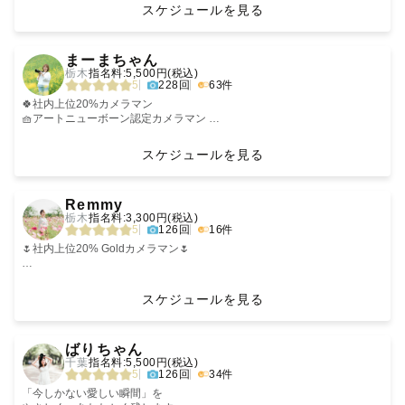
“ 納品枚数 ”
・納品後SNSでのお写真公開がOKな方
当たり前のように過ぎていく日々の中で、瞬きのような一瞬のかけがえの
人見知りだけど人が好き。
魅せ方にこだわった撮影を普段からしているため
スケジュールを見る
通常は75枚以上のデータお渡しの
上記の条件付きで指名料を割引させていただきます👩‍🎓
2. 写真に対する想い
無い思い出を大切に、綺麗に残したいと思い、カメラマンになりました。
家族写真も“どこかおしゃれな雰囲気”の写真に
そう思って、
１日１組限定で、そのご家族に寄り添った撮影をお届けいたします。
お約束ですが、
ゲスト様の大切な"想い"を"カタチ"へと私のカメラで変えていきたいです。
あなたのことを知りたいな、
仕上げることが得意です🪄
シャッターを切らせていただきます。
‹
›
指名していただいた方には
お気軽にご連絡いただければと思います💌
私は自分の経験をもとに、『笑顔』をテーマに写真を撮っています！
皆様とお会い出来ることを楽しみにしています🌼
って気持ちで、たくさんお話します。
キッズ撮影を中心としたフォトスタジオの
日常の幸せを切り取ること、幸せを形に残すこと、
まーまちゃん
90枚以上納品します📸
カメラマンとしても働いていた経験もあるため
今しか残せない写真を撮影することで、5年後、10年後に
栃木
指名料:5,500円(税込)
撮り残しや想い残しがないよう、
----------♡----------♡----------♡----------
「心地よさ」がとっても好きで、
お子さまの撮影はおまかせください🌷
-------------【どんなひと？】------------
写真を見返した時にその時の想いが浮かぶ様な写真を、
5
228回
63件
たくさん撮影しましょう！
【2026秋の七五三について】
『笑顔』について
撮影体験を通して、ぽかぽかと心が温まる
時代を紡ぐ写真を残したいと願い、シャッターを切らせていただきます。
現在先着予約として埼玉県大宮での撮影のみお受けしております🙆‍♀️
「笑顔が笑顔を作っていって、笑顔が笑顔をつないでいって、いずれ世界
そんなひとときをお届けします。
🍀社内上位20%カメラマン
他の地域での撮影をお考えの方は是非一度事前に公式LINEまでご相談をお
中が笑顔になる、みんなが笑顔になる。」
◎真顔が笑顔！
はじめまして、小平康裕（こだいらやすひろ）です。
🧺アートニューボーン認定カメラマン‬‬‬
𖤣𖥧 対応エリア 𖥣｡
願いいたします。
ぼくの尊敬する方の言葉です。
* ┈ ┈ ┈ ┈ ┈ 得意ジャンル ┈ ┈ ┈ ┈ ┈ *
◎誰とでも仲良くなれます！
私のページをご覧いただきありがとうございます。
😆お子さまとすぐに仲良くなれちゃうタイプ👍
・栃木県・茨城県・群馬県を中心に
また平日朝も大宮でのみ撮影を受け付けております。
◎撮影中はたくさん褒めて、たくさん話します！
数あるカメラマンの中から目を留めていただき、光栄です。
︎📷得意ジャンルはキッズ、ファミリー！
スケジュールを見る
活動しています！
こちらは受けられる組数がかなり少なくなっておりますので、お早めにご
誰かを笑顔にしたい。そして、その笑顔が次の誰かを笑顔にする。そして
【カップルフォト】
＼ ファミリー撮影全般得意です✨ ／
そんなカメラマンです！
・往復交通費が3000円を超える場合は、
相談くださいませ。
その笑顔がまた次の誰かを笑顔にする。ぼくもそういう想いでシャッター
‹
›
別途交通費のご負担をお願いしております。
を切ってきました。
恋人と過ごす表情って
現在私自身も子育て中だからこそ
全力で楽しい撮影にデザインします。
◁ 私がファミリーフォトを大切にしている理由 ▷
┈┈┈┈┈┈┈┈┈┈┈┈ 𖤣𖥧𖥣𖡡𖥧𖤣 ┈┈
Remmy
ご予約前に必ずご確認ください。
----------♡----------♡----------♡----------
とっても素敵で、愛おしくて。
ママやパパのご要望や
一緒に最高の思い出を作りましょう☺️
栃木
指名料:3,300円(税込)
【撮影可能日時について】
写真は誰かを笑顔にするという力を持っています。
お子さまの気持ちに寄り添うことを
- ご家族と一緒に過ごしているときの、こどもたちの無邪気な笑顔
カメラマンページを開いてくださりありがとうございます！
5
126回
16件
予定が×になっていても
基本的には土日祝日のみ撮影ですが、月に3組限定で平日の撮影も承って
「愛おしい瞬間を撮るのって楽しいんだ」と
何よりも大切にしていきたいと思っています🌿
- お子様を見守っているときの、ママやパパの優しい表情
場所と時間によっては
おります。
撮る前も撮っているときも写真を見返したときも誰もが笑顔になる。そう
気づかせてくれたのがカップルフォトでした。
お気軽に「みくさん！」とお呼びください。
- お子様の成長をみて幸せそうに微笑むご親族のみなさま
はじめまして！
🌷社内上位20% Goldカメラマン🌷
対応できることがございますので、
平日の撮影をご希望の場合、日にちや場所によってはお受けできないこと
いう写真を撮影しています。
お子さまの個性とペースを第一にゆったりと
友達のようにゆるくてOK！
まーまちゃんです！
一度、公式LINE
もございますので予めご了承ください。
そしてただ写真を撮るだけではなく
そんな撮影中は全ての時間が、
関東ラブグラファーのRemmy/れみと申します！
『https://lin.ee/hYNeq1o』まで
事前にご相談いただければできる限り調整させていただきます🙆‍♀️
僕も含めた3人で楽しく話してみたり、
“楽しい時間だった✨”と思ってもらえるような
私にとって、とても愛おしく、大切な宝物になっています。
いつもの変わらない日常は、後の未来に大切な思い出として残るもの。
カメラマンページをご覧いただきありがとうございます😊
スケジュールを見る
お問い合わせをよろしくお願いいたします🙇‍♀️
全力でふざけてみたり、
撮影を心掛けています😌
「はじめましてじゃないみたい」
…小さなお子さまが、昨日出来なかったことが今日出来るようになった
日程が×のところでもお時間や場所によって調整可能な場合があるので、
3. おわりに
ふたりだけの時間にしてみたり...。
「笑顔にする天才です」
この日が、この表情が、
日。
何気ない一瞬を、素敵な笑顔をカタチとして残すお手伝いをさせてくださ
‹
›
問合せ用LINEからお気軽にご連絡ください💌
実は、我が子はかなり人見知りがあるタイプで
一生に一度の「今」だということを忘れずにいたい。
…大切な家族の晴れの日。
い。
ばりちゃん
𖥣｡ 撮影場所の許可申請に関して 𖤣𖥧
大切な人と過ごす時間を写真に収めて、それをいつか見返してそのときの
恥ずかしがりやなお子さまの気持ちや
多くのゲスト様から
…大好きな人との愛がぎゅっと詰まった日。
何度でも見返したくなる、何度も見返して笑顔になれる写真をお届けしま
千葉
指名料:5,500円(税込)
Lovegraphの撮影は全て
https://lin.ee/TaR4N1ab
幸せを思い出していただければ、それが私の本望です。
「人見知りだけど撮影大丈夫かな…」という
そんなお言葉をいただきます🌿
当たり前が、特別な宝物になるよう、
…気づけば隣にいた人と更に絆が深まった日。
す！
5
126回
34件
『商用撮影』となります。
おふたりのいろんな様子を
ママやパパの不安な気持ちも
そのご家族の「今」を未来に残すお手伝いをさせてください。
そういった思い出を写真といったカタチで残すお手伝いをしたいと思って
ご希望の撮影場所で
その際は下記項目を一緒にお送りいただけますと幸いです。
写真で笑顔を残して愛を伝え、幸せにできる以上私は写真を撮り続けてい
残すようにしています。
とってもよくわかります…！
ꕤ︎︎ 北関東TOPカメラマン
います。
「今しかない愛しい瞬間」を