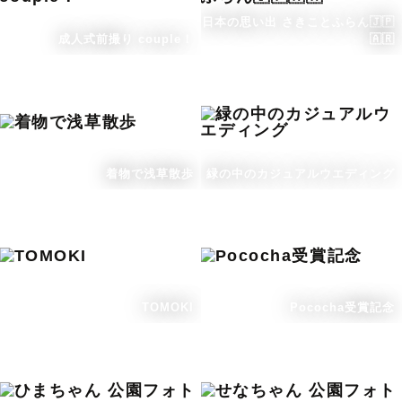
日本の思い出 さきことふらん🇯🇵
成人式前撮り couple！
🇦🇷
着物で浅草散歩
緑の中のカジュアルウエディング
TOMOKI
Pococha受賞記念