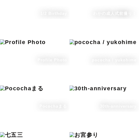
1/2 Birthday
わかの成人式前撮り！
Profile Photo
pococha / yukohime
Pocochaまる
30th-anniversary