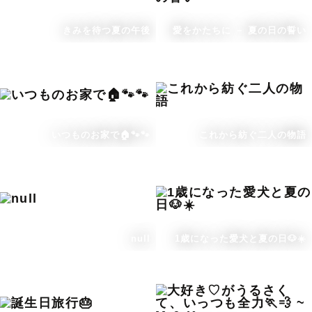
きみを待つ夏の午後
愛をかたちに － 夏の日の誓い
いつものお家で🏠🐾🐾
これから紡ぐ二人の物語
null
1歳になった愛犬と夏の日🐶☀️