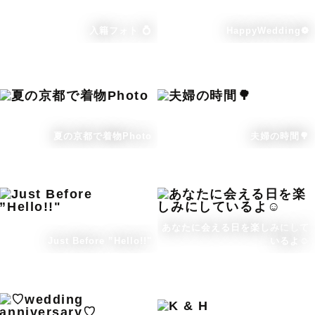
入籍フォト 💍
HappyWedding❁
夏の京都で着物Photo
夫婦の時間🌳
あなたに会える日を楽しみにして
Just Before ”Hello!!"
いるよ☺️