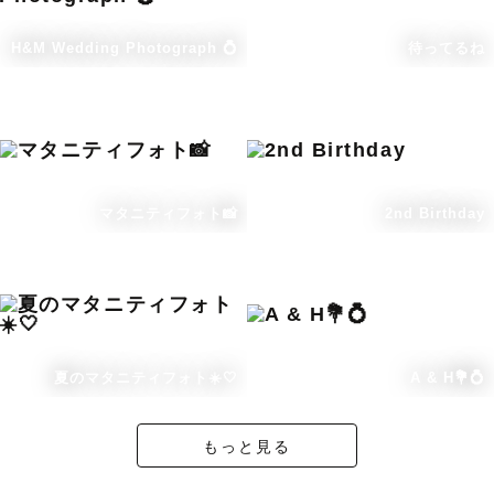
H&M Wedding Photograph 💍
待ってるね
マタニティフォト📸
2nd Birthday
夏のマタニティフォト☀️🤍
A & H💐💍
もっと見る