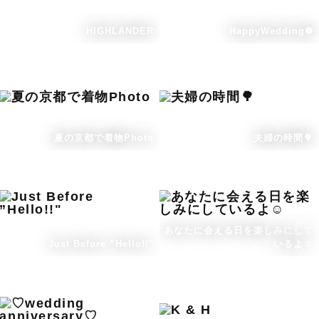
HIGHLANDER
HappyWedding❁
夏の京都で着物Photo
夫婦の時間🌳
あなたに会える日を楽しみにして
Just Before ”Hello!!"
いるよ☺️