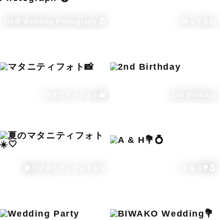
H&M Wedding Photograph 💍
待ってるね
マタニティフォト📸
2nd Birthday
夏のマタニティフォト☀️🤍
A & H💐💍