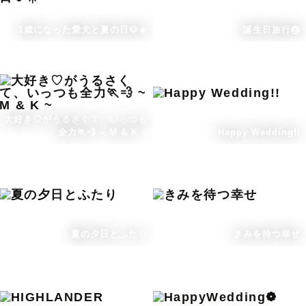
1歳になった愛犬と夏の日🐶☀️
誕生日旅行🎂
大好き♡がうるさくて、いっつも
全力🏃💨 ~ M & K ~
Happy Wedding!!
夏の夕日とふたり
きみを待つ幸せ