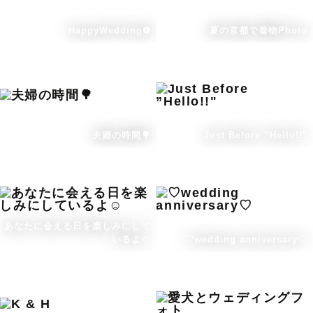
HappyWedding❁
夏の京都で着物Photo
夫婦の時間🌳
Just Before ”Hello!!"
あなたに会える日を楽しみにして
いるよ☺️
♡wedding anniversary♡