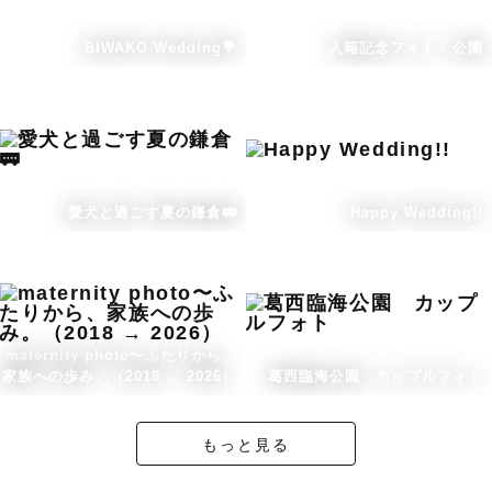
BIWAKO Wedding💐
入籍記念フォト / 公園
愛犬と過ごす夏の鎌倉🚃
Happy Wedding!!
maternity photo〜ふたりから、
家族への歩み。（2018 → 2026）
葛西臨海公園 カップルフォト
もっと見る