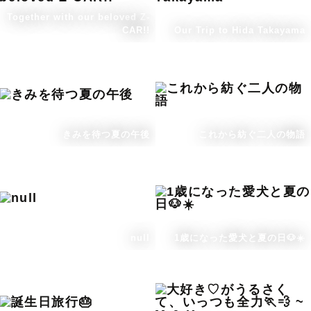
Together with our beloved Z-
CAR!!
Our Trip to Hida Takayama
きみを待つ夏の午後
これから紡ぐ二人の物語
null
1歳になった愛犬と夏の日🐶☀️