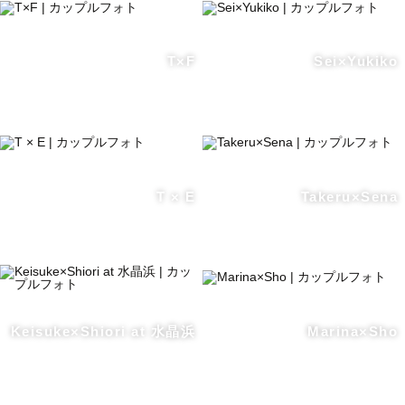
T×F
Sei×Yukiko
T × E
Takeru×Sena
Keisuke×Shiori at 水晶浜
Marina×Sho