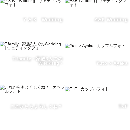
Y & K Wedding
A&E Wedding
T.family ~家族3人での
Wedding~
Yuto × Ayaka
これからもよろしくね＊
T×F