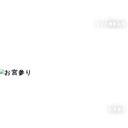
キッズ撮影会🌻
お宮参り