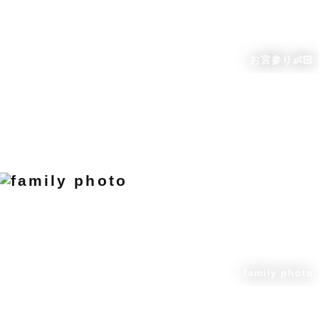
お宮参り👶🏻
family photo