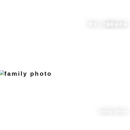
🐻キッズ撮影会🌻🎀
family photo