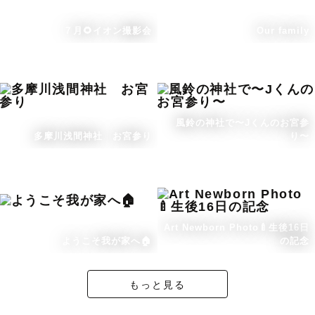
７月🌻イオン撮影会
Our family
風鈴の神社で〜Jくんのお宮参
多摩川浅間神社 お宮参り
り〜
Art Newborn Photo🍼生後16日
ようこそ我が家へ🏠
の記念
もっと見る