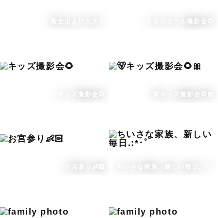
富士山より大きく
イオンモール撮影会🌻
キッズ撮影会🌻
🐻キッズ撮影会🌻🎀
お宮参り👶🏻
ちいさな家族、新しい毎日.:*･ﾟ