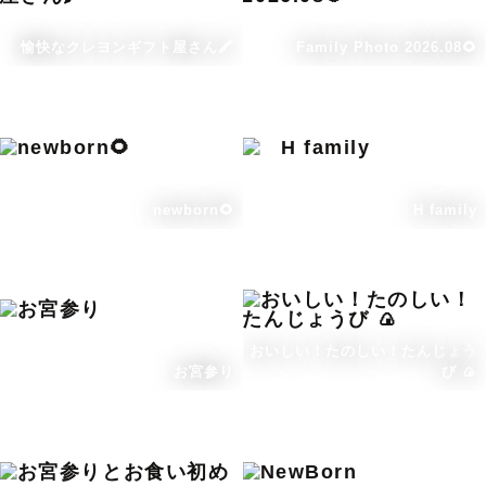
愉快なクレヨンギフト屋さん🖍️
Family Photo 2026.08🌻
newborn🌻
H family
おいしい！たのしい！たんじょう
お宮参り
び 🍙