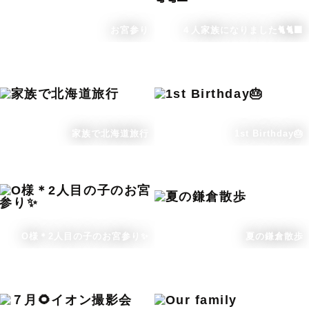
お宮参り
４人家族になりました🐈🐈‍⬛
家族で北海道旅行
1st Birthday🎂
O様＊2人目の子のお宮参り✨
夏の鎌倉散歩