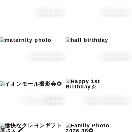
family photo
family photo
maternity photo
half birthday
イオンモール撮影会🌻
Happy 1st Birthday☆