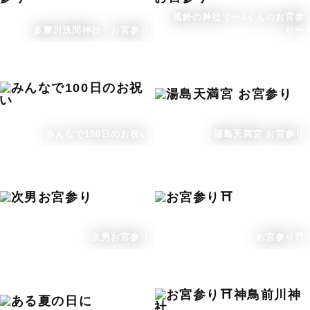
風鈴の神社で〜Jくんのお宮参
多摩川浅間神社 お宮参り
り〜
みんなで100日のお祝い
湯島天満宮 お宮参り
次男お宮参り
お宮参り⛩️