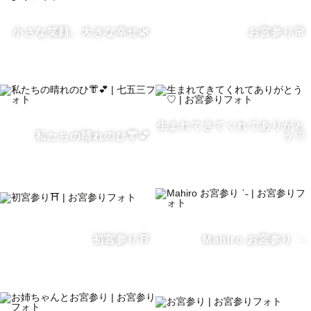
小さな笑顔、大きな幸せ🌿
お宮参り🌸
生まれてきてくれてありがと
私たちの晴れのひ👘💕
う♡
初宮参り⛩️
Mahiro お宮参り ˊ˗