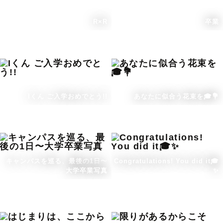
R×R
卒業
Iくん ご入学おめでとう!!
あなたに似合う花束を🎓💐
キャンパスを巡る、最後の1日〜
Congratulations! You did it🎓
大学卒業写真
✨