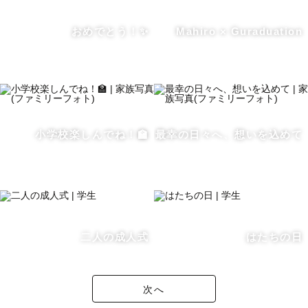
おめでとう！✨
Mahiro × Guraduation
小学校楽しんでね！🏫
最幸の日々へ、想いを込めて
二人の成人式
はたちの日
次へ