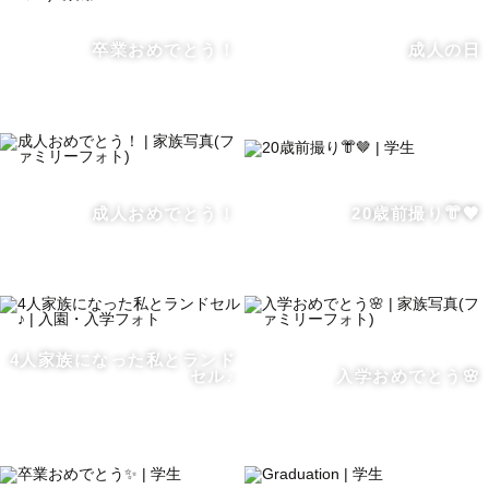
卒業おめでとう！
成人の日
成人おめでとう！
20歳前撮り👘🤎
4人家族になった私とランド
セル♪
入学おめでとう🌸