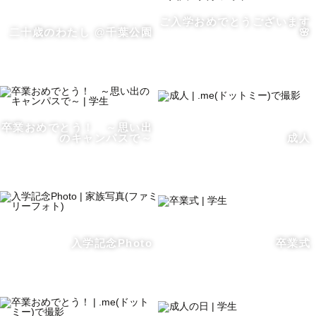
ご入学おめでとうございます
二十歳のわたし @千葉公園
🌸
卒業おめでとう！ ～思い出
のキャンパスで～
成人
入学記念Photo
卒業式